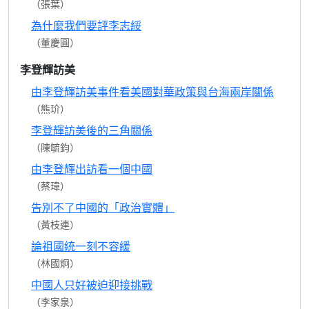
（張葉）
為什麼我們要評李志綏
（董慶圓）
李登輝訪美
由李登輝訪美事件看美國對華政策與台海兩岸關係
（熊玠）
李登輝訪美後的三角關係
（陳毓鈞）
由李登輝出訪看一個中國
（蔡瑋）
告別不了中國的「政治實體」
（黃枝連）
論祖國統一刻不容緩
（林國炯）
中國人只好被迫迎接挑戰
（李家泉）