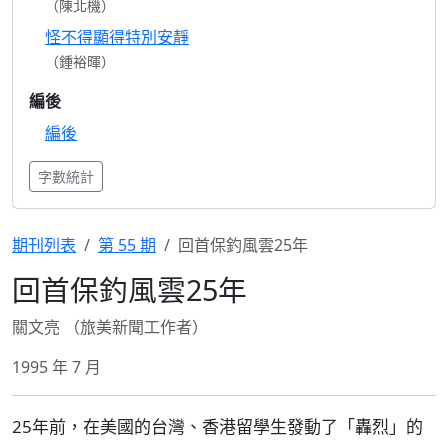
（陳北機）
怪不得顯得特別安靜
（鍾裕暉）
編後
編後
字數統計
期刊列表
第 55 期
回首保釣風雲25年
回首保釣風雲25年
關文亮 （旅美新聞工作者）
1995 年 7 月
25年前，在美國的台灣、香港留學生發動了「轟烈」的