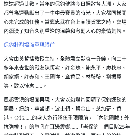
遠遠超過此數。當年的保釣健將今日遍散各大洲，大家
都曾為運動獻出了一生中最寶貴的時光，大家都同樣關
心未完成的任務。當龔忠武在台上宣讀賀電之時，會場
內瀰漫了知音久別重逢的溫馨和激勵人心的豪情氣氛。
保釣壯烈場面重現眼前
大會由黃哲操教授主持，全體肅立默哀一分鐘，向二十
多年來去世的戰友陳恆次、許金珠、鮑永平、廖秋忠、
胡家縉、許泰和、王國祥、章香民、林璧璧、劉振翼
等，致以悼念……。
風起雲湧的場面再現，大會以幻燈片回顧了保釣運動的
開展，紐約、華盛頓、波士頓、舊金山、芝加哥、香
港、台北……的盛大遊行隊伍重現眼前，「內除國賊！外
抗強權！」的怒吼在耳邊震響……「老保釣」們目睹25年