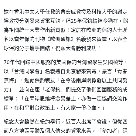
遠在香港中文大學任教的曹宏威教授及科技大學的謝定
裕教授分別發來賀電互勉，稱25年保釣精神今猶在，盼
為祖國統一大業作出新貢獻！定居在歐洲的保釣人士聯
名以當年保釣刊物《歐洲通訊》名義發來賀電，以表全
球保釣分子攜手團結，祝願大會勝利成功！
70年代回歸中國服務的美國保釣台灣留學生吳國楨等，
以「台灣同學會」名義遠自北京發來賀電，豪言「青春
無悔」，勉勵保釣戰友「在今後兩岸關係發展上共同努
力」。並向在座「老保釣」們提交了他們回國服務的成
績單：「在兩岸思維概念異差上，亦做一定協調交流作
用，在和平對台政策上，有大家一份心血。」
紀念大會雖然在紐約舉行，近百人出席了會議，但從四
面八方地區團體及個人傳來的賀電來看，「參加者」絕