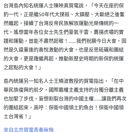
台灣島內知名統運人士陳映真賀電說，「今天在座的保
釣一代，正是繼50年代大撲殺、大鎮壓、大斷絕之後奮
然繼起，接續了台灣反帝民族解放運動光榮傳統的一
代。遙想當年各位女士先生們豪氣干雲，鷹揚虎嘯的實
踐和運動，豈能不肅然起敬！……我們祝願今日大會，固
然是久違重逢的喜悅激動的大會，也是反思砥礪和團結
的大會，更是踵繼再起，推動新歷史時期的新保釣統運
之起點的大會！」
島內統運另一知名人士王曉波教授的賀電指出，「在中
華民族復興的前夕，國際霸權主義支持的台獨分離主義
也加緊了步伐，妄想割裂台灣的中國主權……讓我們再次
的團結起來，高呼：保衛中國領土釣魚台！保衛中國領
土台灣省！」
來自北京賀電青春無悔