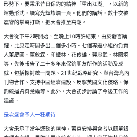
形勢下，要秉承昔日保釣的精神「重出江湖」，以新的
運動形式，續寫光輝燦爛一頁。他們的講話，數十次被
震響的掌聲打斷，把大會推至高潮。
大會從下午2時開始，至晚上10時許結束，由於發言踴
躍，比原定時間多出二個多小時。七個專題小組的負責
人董慶圓、董敘霖、印鐵林、花俊雄、龔忠武、林國炯
等，先後報告了二十多年來保釣朋友所作的活動及成
就，包括探討統一問題、21世紀戰略研究、與台灣島內
刊物合作、支持中國經濟建設、反擊美國文化侵略、保
釣統運資料彙編等。此外，大會初步討論了今後工作的
建議。
是次盛會予人一種期待
大會秉承了當年運動的精神，蓄意安排與會者以簡單飯