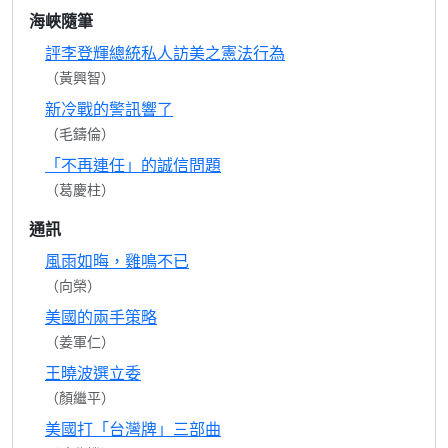
海峽隨筆
評李登輝總統私人訪美之憲法行為
（黃興智）
新冷戰的警訊響了
（毛鑄倫）
「不再連任」的誠信問題
（葛慶柱）
通訊
風雨如晦，雞鳴不已
（向榮）
美國的兩手策略
（姜軍仁）
王曉波選立委
（顏繼平）
美國打「台灣牌」三部曲