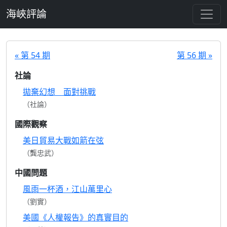
跳至主要內容
海峽評論
« 第 54 期
第 56 期 »
社論
拋棄幻想 面對挑戰
（社論）
國際觀察
美日貿易大戰如箭在弦
（龔忠武）
中國問題
風雨一杯酒，江山萬里心
（劉實）
美國《人權報告》的真實目的