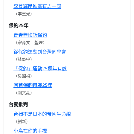
李登輝民進黨有志一同
（李重光）
保釣25年
青春無悔話保釣
（宗育文 整理）
從保釣運動到台灣同學會
（林盛中）
「保釣」運動25週年有感
（吳國禎）
回首保釣風雲25年
（關文亮）
台獨批判
台獨不是日本的帝國生命線
（劉新）
小鳥在你的手裡