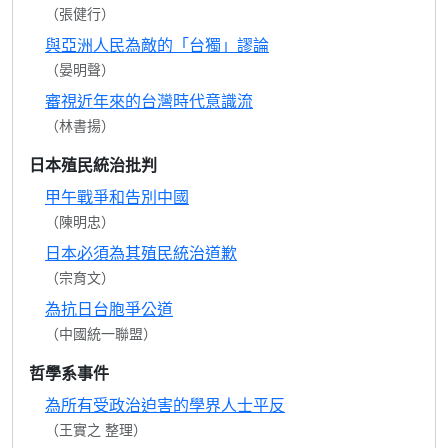
（張健行）
與亞洲人民為敵的「台獨」謬論
（晏明聲）
審視近年來的台灣時代意識流
（林書揚）
日本殖民統治批判
甲午戰爭和告別中國
（陳明忠）
日本必須為其殖民統治道歉
（宗育文）
為抗日台胞爭公道
（中國統一聯盟）
哲學系事件
為所有受政治迫害的學界人士平反
（王實之 整理）