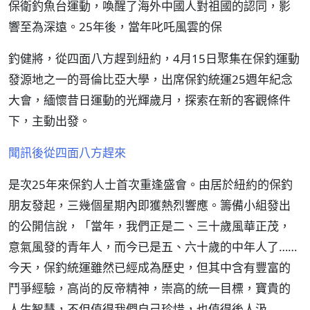
保衛釣魚台運動，喚醒了海外中國人對祖國的認同，影
響至為深遠。25年後，當年叱吒風雲的保
釣健將，從四面八方趕到紐約，4月15日聚集在保釣運動
發源地之一的哥倫比亞大學，出席保釣統運25週年紀念
大會，緬懷昔日運動的光輝歲月，探索在新的客觀條件
下，主動出發。
聞訊後從四面八方趕來
是次25年來保釣人士首次重逢盛會。由居於紐約的保釣
朋友發起，三幾個星期內即獲熱烈響應。籌備小組發出
的公開信說，「當年，我們正是二、三十歲風華正茂，
意氣風發的青年人，而今已是五、六十歲的中年人了……
今天，保釣統運雖然已經成為歷史，但其中含有豐富的
鬥爭經驗，高尚的反帝精神，崇高的統一目標，寶貴的
人生智慧，不但值得我們自己珍惜，也值得後人汲