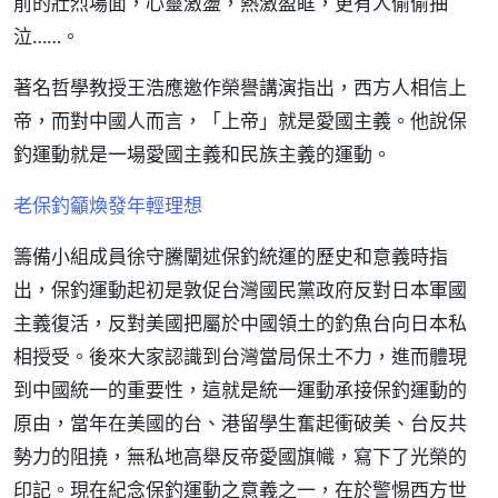
前的壯烈場面，心靈激盪，熱激盈眶，更有人偷偷抽
泣……。
著名哲學教授王浩應邀作榮譽講演指出，西方人相信上
帝，而對中國人而言，「上帝」就是愛國主義。他說保
釣運動就是一場愛國主義和民族主義的運動。
老保釣籲煥發年輕理想
籌備小組成員徐守騰闡述保釣統運的歷史和意義時指
出，保釣運動起初是敦促台灣國民黨政府反對日本軍國
主義復活，反對美國把屬於中國領土的釣魚台向日本私
相授受。後來大家認識到台灣當局保土不力，進而體現
到中國統一的重要性，這就是統一運動承接保釣運動的
原由，當年在美國的台、港留學生奮起衝破美、台反共
勢力的阻撓，無私地高舉反帝愛國旗幟，寫下了光榮的
印記。現在紀念保釣運動之意義之一，在於警惕西方世