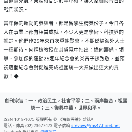
盒麵食充飢，果腹時間少於半小時，讓大家緬懷昔日的
戰鬥狀況。
當年保釣運動的參與者，都是留學生精英份子。今日各
人在事業上都有相當成就，不少人更是學術、科技界的
翹楚。他們作25年來首次重逢聚會，不期然給海外人士
一種期待。何炳棣教授在其賀電中指出：謹向籌備、領
導、參加保釣運動25週年紀念會的炎黃子孫致敬，並預
祝這個紀念會對促進完成祖國統一大業做出更大的貢
獻！◆
創刊宗旨：一、政治民主，社會平等；二、兩岸整合，祖國
統一；三、復興中華，世界和平。
ISSN 1018-1075 版權所有 © 《海峽評論》雜誌社
電話、傳真 (02) 23677473 電子信箱
sreview@ms47.hinet.net
facebook 粉絲專頁
海峽評論