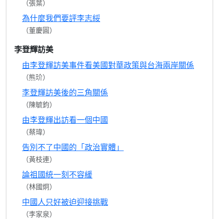
（張葉）
為什麼我們要評李志綏
（董慶圓）
李登輝訪美
由李登輝訪美事件看美國對華政策與台海兩岸關係
（熊玠）
李登輝訪美後的三角關係
（陳毓鈞）
由李登輝出訪看一個中國
（蔡瑋）
告別不了中國的「政治實體」
（黃枝連）
論祖國統一刻不容緩
（林國炯）
中國人只好被迫迎接挑戰
（李家泉）