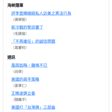
海峽隨筆
評李登輝總統私人訪美之憲法行為
（黃興智）
新冷戰的警訊響了
（毛鑄倫）
「不再連任」的誠信問題
（葛慶柱）
通訊
風雨如晦，雞鳴不已
（向榮）
美國的兩手策略
（姜軍仁）
王曉波選立委
（顏繼平）
美國打「台灣牌」三部曲