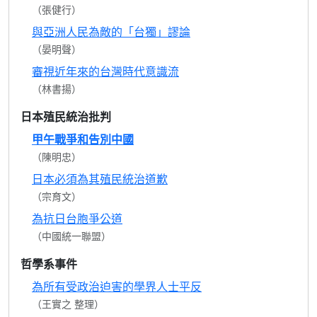
（張健行）
與亞洲人民為敵的「台獨」謬論
（晏明聲）
審視近年來的台灣時代意識流
（林書揚）
日本殖民統治批判
甲午戰爭和告別中國
（陳明忠）
日本必須為其殖民統治道歉
（宗育文）
為抗日台胞爭公道
（中國統一聯盟）
哲學系事件
為所有受政治迫害的學界人士平反
（王實之 整理）