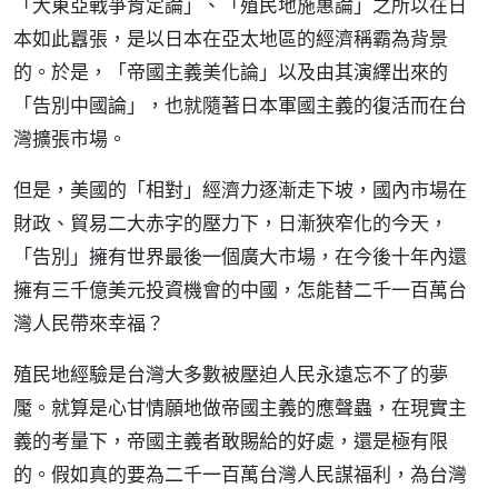
「大東亞戰爭肯定論」、「殖民地施惠論」之所以在日
本如此囂張，是以日本在亞太地區的經濟稱霸為背景
的。於是，「帝國主義美化論」以及由其演繹出來的
「告別中國論」，也就隨著日本軍國主義的復活而在台
灣擴張市場。
但是，美國的「相對」經濟力逐漸走下坡，國內市場在
財政、貿易二大赤字的壓力下，日漸狹窄化的今天，
「告別」擁有世界最後一個廣大市場，在今後十年內還
擁有三千億美元投資機會的中國，怎能替二千一百萬台
灣人民帶來幸福？
殖民地經驗是台灣大多數被壓迫人民永遠忘不了的夢
魘。就算是心甘情願地做帝國主義的應聲蟲，在現實主
義的考量下，帝國主義者敢賜給的好處，還是極有限
的。假如真的要為二千一百萬台灣人民謀福利，為台灣