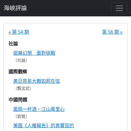
跳至主要內容
海峽評論
« 第 54 期
第 56 期 »
社論
拋棄幻想 面對挑戰
（社論）
國際觀察
美日貿易大戰如箭在弦
（龔忠武）
中國問題
風雨一杯酒，江山萬里心
（劉實）
美國《人權報告》的真實目的