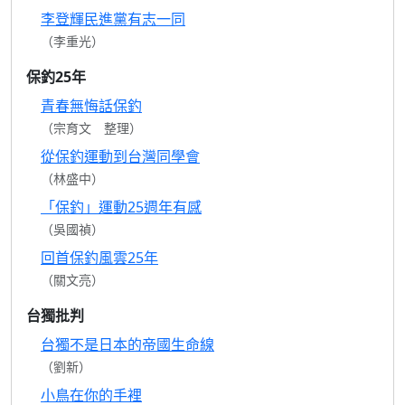
李登輝民進黨有志一同
（李重光）
保釣25年
青春無悔話保釣
（宗育文 整理）
從保釣運動到台灣同學會
（林盛中）
「保釣」運動25週年有感
（吳國禎）
回首保釣風雲25年
（關文亮）
台獨批判
台獨不是日本的帝國生命線
（劉新）
小鳥在你的手裡