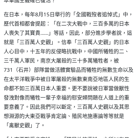
本軍國主義確已復活？
在日本，每年8月15日舉行的「全國戰歿者追悼式」中，
歷代首相都會提起：「在二次大戰中，三百多萬的日本
人喪失了其寶貴……」等話，因此，部分進步學者說，這
就是「三百萬人史觀」。信奉「三百萬人史觀」的日本
人心目中，十五年的反侵略抗戰中，中國所犧牲的二、
三千萬人軍民，南京大屠殺的三十多萬犧牲者，被
731（石井）部隊當做活體實驗品而犧牲的無數生命以及
在太平洋戰爭中被日軍屠殺的無數東南亞地區人民的生
命都不如三百萬日本人重要。更不要說被日軍當做獸性
發洩對像而犧牲一輩子幸福的慰安婦問題在人道上的重
要意義了。因此我們可以斷定，三百萬人史觀以及其思
想淵源的大東亞戰爭肯定論、殖民地施惠論等等就是
「禽獸史觀」了。