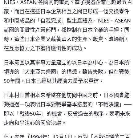
NIES，ASEAN 各國內的電氣、電子機器企業已超過五百
家，而且在這些日本企業相互之間已形成一個交換零件
和中間成品的「自我完成」型生產體系。NIES、ASEAN
諸國的關鍵性產業部門，都控制在日本企業的手裡；同
時，這些日本企業又藉著華人的生產、販賣、流通網，
在互惠協力之下獲得壓倒性的成功。
日本意圖以其軍事力量建立的以日本為中心、為日本所
領導的「大東亞共榮圈」的構想，雖告失敗，但在戰後
50年間，日本已經以其經濟力量予以重建。
日本村山首相本來希望在他訪問中國之前，日本國會能
夠通過一項表明日本對戰爭基本態度的「不戰決議」──
即以「戰後50年」的機會，反省過去的戰爭，表明未來
走向和平決心的國會決議。
但，去年（1994年）12月1日，反對「不戰決議的二百