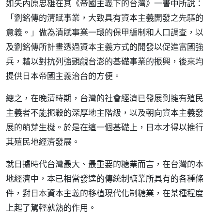
如矢內原忠雄在其《帝國主義下的台灣》一書中所說：
「劉銘傳的清賦事業，大致具有資本主義開發之先驅的
意義。」做為清賦事業一環的保甲編制和人口調查，以
及劉銘傳所計畫透過資本主義方式的開發以促進富國強
兵，藉以對抗列強覬覦台澎的基礎事業的振興，後來均
提供日本帝國主義治台的方便。
總之，在晚清時期，台灣的社會經濟已發展到擁有殖民
主義者不能扼殺的深厚地主階級，以及朝向資本主義發
展的萌芽生機。於是在這一個基礎上，日本才得以推行
其殖民地經濟發展。
就日據時代台灣最大、最重要的糖業而言，在台灣的本
地經濟中，本已相當發達的傳統制糖業所具有的各種條
件，對日本資本主義的移植現代化制糖業，在某種程度
上起了駕輕就熟的作用。