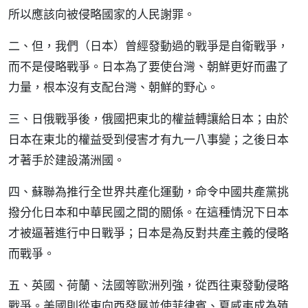
所以應該向被侵略國家的人民謝罪。
二、但，我們（日本）曾經發動過的戰爭是自衛戰爭，
而不是侵略戰爭。日本為了要使台灣、朝鮮更好而盡了
力量，根本沒有支配台灣、朝鮮的野心。
三、日俄戰爭後，俄國把東北的權益轉讓給日本；由於
日本在東北的權益受到侵害才有九一八事變；之後日本
才著手於建設滿洲國。
四、蘇聯為推行全世界共產化運動，命令中國共產黨挑
撥分化日本和中華民國之間的關係。在這種情況下日本
才被逼著進行中日戰爭；日本是為反對共產主義的侵略
而戰爭。
五、英國、荷蘭、法國等歐洲列強，從西往東發動侵略
戰爭。美國則從東向西發展並使菲律賓、夏威夷成為殖