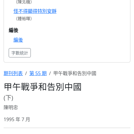
（陳北機）
怪不得顯得特別安靜
（鍾裕暉）
編後
編後
字數統計
期刊列表
第 55 期
甲午戰爭和告別中國
甲午戰爭和告別中國
(下)
陳明忠
1995 年 7 月