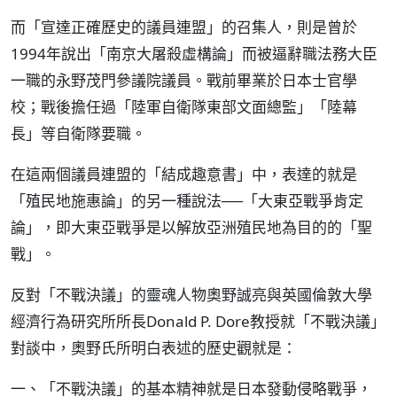
而「宣達正確歷史的議員連盟」的召集人，則是曾於
1994年說出「南京大屠殺虛構論」而被逼辭職法務大臣
一職的永野茂門參議院議員。戰前畢業於日本士官學
校；戰後擔任過「陸軍自衛隊東部文面總監」「陸幕
長」等自衛隊要職。
在這兩個議員連盟的「結成趣意書」中，表達的就是
「殖民地施惠論」的另一種說法──「大東亞戰爭肯定
論」，即大東亞戰爭是以解放亞洲殖民地為目的的「聖
戰」。
反對「不戰決議」的靈魂人物奧野誠亮與英國倫敦大學
經濟行為研究所所長Donald P. Dore教授就「不戰決議」
對談中，奧野氏所明白表述的歷史觀就是：
一、「不戰決議」的基本精神就是日本發動侵略戰爭，