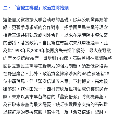
二、「官僚主導型」政治或將抬頭
選後自民黨將擴大聯合執政的基礎，除與公明黨再續前
緣，更著手尋求新的合作對象，招手國民民主黨等理念
相近黨派共同執政或閣外合作，以求在眾議院主導法案
的審議，落實政策。自民黨在眾議院未能單獨過半，此
為繼1993年及2009年後再度失去過半優勢，最大在野黨
的席次從選前98席一舉增到148席，石破首相在眾議院將
面對立憲民主黨等在野勢力的強力制衡，須放低身段與
在野黨磨合。此外，政治資金弊案涉案的46位參選者28
位中箭落馬，但「舊安倍派五人眾」下村博文、高木毅
雖落選，萩生田光一、西村康稔及世耕弘成仍獲選民青
睞，未來以高市早苗為首的「舊安倍派」將伺機再起，
為石破未來黨內最大隱憂。缺乏多數民意支持的石破難
以藉群眾的奧援克服「麻生派」及「舊安倍派」掣肘，