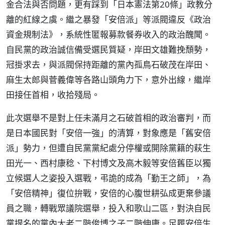
金合法與否問題，更有踩到「日本憲法第20條」政教分
離的紅線之虞。繼之暴發「安倍派」等派閥違反《政治
資金規制法》，系統性匿報募款餐券收入的政治醜聞。
自民黨的政治誠信備受選民質疑，岸田文雄難挽頹勢，
冠掛求去，與派閥保持距離的黨內孤鳥石破茂在岸田、
麻生太郎與菅義偉等各路山頭角力下，意外出線，繼岸
田接任首相，收拾殘局。
此次選舉不是對上任未滿月之石破首相的政治審判，而
是日本國民對「安倍一強」的清算，對象應是「舊安倍
派」勢力，但遭自民黨黨紀處分停權或開除黨籍的萩生
田光一、西村康稔、下村博文及高木毅等安倍舊臣以獨
立候選人之姿投入選戰，弔詭的成為「勤王之師」，為
「安倍精神」復位拚戰，安倍的心腹世耕弘成更棄參議
員之職，轉戰眾議院選舉，投入和歌山二區，對決自民
黨提名的黨內大老二階俊博之子二階伸康。足履安倍生