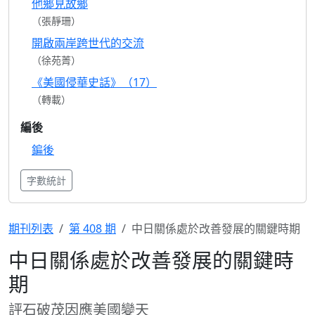
他鄉見故鄉
（張靜珊）
開啟兩岸跨世代的交流
（徐苑菁）
《美國侵華史話》（17）
（轉載）
編後
鍽後
字數統計
期刊列表
第 408 期
中日關係處於改善發展的關鍵時期
中日關係處於改善發展的關鍵時
期
評石破茂因應美國變天