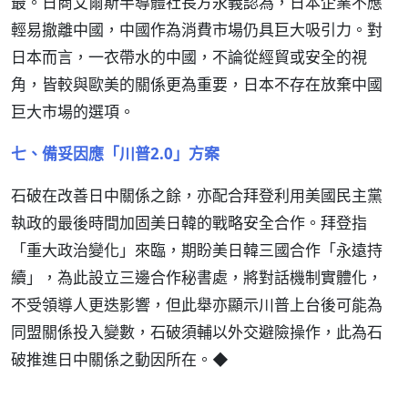
最。日商艾爾斯半導體社長方永義認為，日本企業不應
輕易撤離中國，中國作為消費市場仍具巨大吸引力。對
日本而言，一衣帶水的中國，不論從經貿或安全的視
角，皆較與歐美的關係更為重要，日本不存在放棄中國
巨大市場的選項。
七、備妥因應「川普2.0」方案
石破在改善日中關係之餘，亦配合拜登利用美國民主黨
執政的最後時間加固美日韓的戰略安全合作。拜登指
「重大政治變化」來臨，期盼美日韓三國合作「永遠持
續」，為此設立三邊合作秘書處，將對話機制實體化，
不受領導人更迭影響，但此舉亦顯示川普上台後可能為
同盟關係投入變數，石破須輔以外交避險操作，此為石
破推進日中關係之動因所在。◆