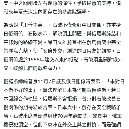
美、中之間創造左右逢源的條件，爭取民意的支持，備
戰來年夏天決定內閣存亡的參議院選舉。
為應對「川普主義」，石破不僅修好中日關係，亦重拾
日俄關係。石破表示，解決領土問題、與俄羅斯締結和
平條約的路線不變。岸田文雄前首相在俄烏衝突中完全
站隊烏克蘭，使「安倍外交」創造的日俄友好歸零，日
俄關係處於1956年建交以來的低點，石破須重開對俄外
交，緩解北面的戰略壓力。
俄羅斯總統普京11月7日談及俄日關係時表示，「未對日
本做不好的事」，無法理解日本為何制裁俄羅斯，若日
本回歸合作軌道，俄羅斯不會拒絕。普京對石破改善日
俄關係的期待溢於言表。日本與中、俄存在安全戰略矛
盾，石破出席自衛隊組建70週年觀閱式，譴責中、俄軍
機侵犯領空，但此不意味在外交上與之對抗，而是強調