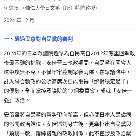
何思慎 （輔仁大學日文系〔所〕特聘教授）
2024 年 12 月
一、通過民意對自民黨的審判
2024年的日本眾議院選舉為自民黨自2012年底重回執政
後最困難的挑戰。安倍晉三執政期間，自民黨在國會大
選中攻無不克，不僅牢牢控制眾參兩院，在眾議院中，
計入聯合執政的公明黨席次更能取得「絕對穩定過半」
的優勢，全面掌控眾議院的17個委員會，成就「安倍一
強」政治。
安倍雖將自民黨的黨勢帶向新高，但亦使日本人民詬病
的派閥政治歸位。安倍遇刺身亡後，更牽扯出自民黨與
「前統一教」錯綜複雜的政教關係，此不僅涉及政治獻