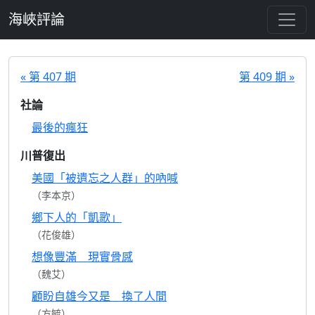
跳至主要內容
海峽評論
« 第 407 期
第 409 期 »
社論
最後的瘋狂
川普復出
美國「被遺忘之人群」的吶喊
（李本京）
鄉下人的「凱歌」
（花俊雄）
想像豐滿 現實骨感
（魏艾）
顧盼自雄今又是 換了人間
（方毓）