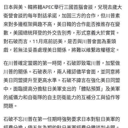
日本與美、韓將藉APEC舉行三國首腦會談，兌現去歲大
衛營會談的每年對話承諾，加固三方的合作，但川普素
來對多邊框架興趣不高，美日韓的合作能否推進存在變
數，美國總統拜登的外交告別秀，形式意義大於實質。
對石破而言，11月底前訪美，是否與川普會面為重頭
戲，若無法妥善處理美日關係，將難以維繫政權穩定。
在川普確定當選的第一時間，石破即致電川普，加緊做
川普的關係。石破表示，兩人確認儘早會面，並同意將
美日同盟提升至更高水準。石破不諱言在強化美日同盟
中，面臨提高分擔駐日美軍支出的「體貼預算」及美軍
的威懾力和自衛隊的自主防衛能力的互補分工與協作等
問題。
石破不忘川普在第一任期時強勢要求日本對駐日美軍的
經費分擔，使五年為期的駐日美軍經費分攤談判卡關。