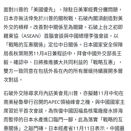
面對川普的「美國優先」，除駐日美軍經費分攤問題，
日本亦無法倖免於川普的關稅戰，石破內閣須創造對美
外交的槓桿，改善對中關係至為關鍵。石破上台之初即
藉東協（ASEAN）首腦會談與中國總理李強會談，以
「戰略的互惠關係」定位中日關係。日本國家安全保障
局長秋葉剛男11月4日兼程訪中，拜會中國外交部長王
毅，確認中、日將推進擴大共同利益的「戰略互惠」，
雙方一致同意在包括外長在內的所有層級持續展開多層
次對話。
石破外交除尋求月內訪美會見川普，亦擬藉11月中旬在
南美秘魯舉行召開的APEC領袖峰會之機，與中國國家主
席習近平首次會談，為恢復中國因福島核電廠廢水排海
而暫停的日本水產進口臨門一腳，此為落實「戰略的互
惠關係」之敲門磚。日本經產省11月11日表示，中國最