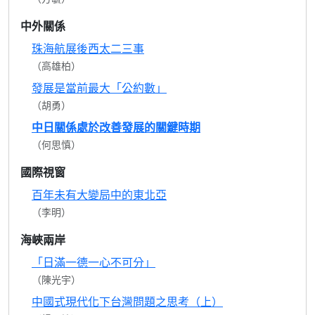
中外關係
珠海航展後西太二三事
（高雄柏）
發展是當前最大「公約數」
（胡勇）
中日關係處於改善發展的關鍵時期
（何思慎）
國際視窗
百年未有大變局中的東北亞
（李明）
海峽兩岸
「日滿一德一心不可分」
（陳光宇）
中國式現代化下台灣問題之思考（上）