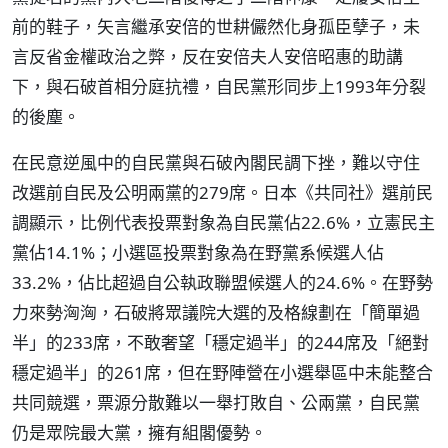
前的鞋子，矢言繼承安倍的世耕儼然化身孤臣孽子，未
言反省金權政治之弊，反在安倍夫人安倍昭惠的助講
下，與石破首相分庭抗禮，自民黨形同步上1993年分裂
的後塵。
在民意逆風中的自民黨與石破內閣民調下挫，難以守住
改選前自民及公明兩黨的279席。日本《共同社》選前民
調顯示，比例代表投票對象為自民黨佔22.6%，立憲民主
黨佔14.1%；小選區投票對象為在野黨系候選人佔
33.2%，佔比超過自公執政聯盟候選人的24.6%。在野勢
力來勢洶洶，石破將眾議院大選的及格線劃在「簡單過
半」的233席，不敢奢望「穩定過半」的244席及「絕對
穩定過半」的261席，但在野陣營在小選舉區中未能整合
共同競選，票源分散難以一舉打敗自、公兩黨，自民黨
仍是眾院最大黨，擁有組閣優勢。