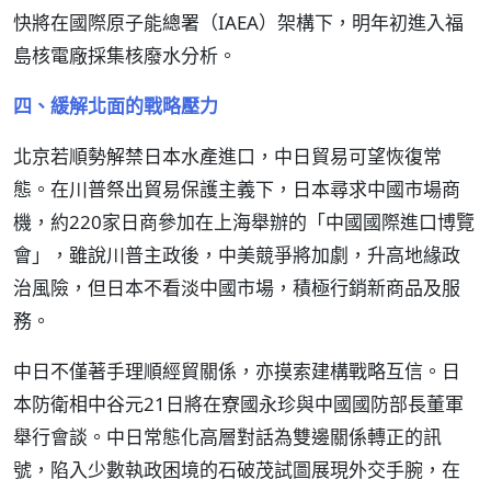
快將在國際原子能總署（IAEA）架構下，明年初進入福
島核電廠採集核廢水分析。
四、緩解北面的戰略壓力
北京若順勢解禁日本水產進口，中日貿易可望恢復常
態。在川普祭出貿易保護主義下，日本尋求中國市場商
機，約220家日商參加在上海舉辦的「中國國際進口博覽
會」，雖說川普主政後，中美競爭將加劇，升高地緣政
治風險，但日本不看淡中國市場，積極行銷新商品及服
務。
中日不僅著手理順經貿關係，亦摸索建構戰略互信。日
本防衛相中谷元21日將在寮國永珍與中國國防部長董軍
舉行會談。中日常態化高層對話為雙邊關係轉正的訊
號，陷入少數執政困境的石破茂試圖展現外交手腕，在