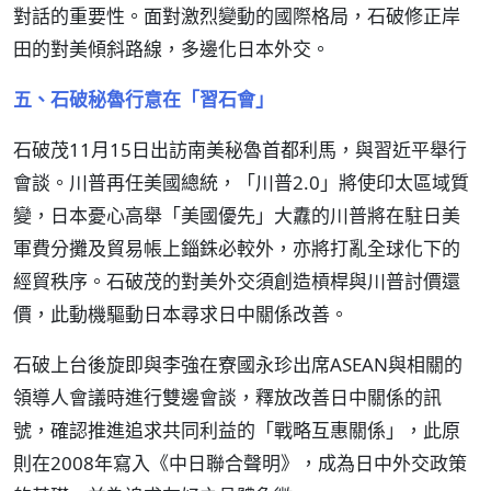
對話的重要性。面對激烈變動的國際格局，石破修正岸
田的對美傾斜路線，多邊化日本外交。
五、石破秘魯行意在「習石會」
石破茂11月15日出訪南美秘魯首都利馬，與習近平舉行
會談。川普再任美國總統，「川普2.0」將使印太區域質
變，日本憂心高舉「美國優先」大纛的川普將在駐日美
軍費分攤及貿易帳上錙銖必較外，亦將打亂全球化下的
經貿秩序。石破茂的對美外交須創造槓桿與川普討價還
價，此動機驅動日本尋求日中關係改善。
石破上台後旋即與李強在寮國永珍出席ASEAN與相關的
領導人會議時進行雙邊會談，釋放改善日中關係的訊
號，確認推進追求共同利益的「戰略互惠關係」，此原
則在2008年寫入《中日聯合聲明》，成為日中外交政策