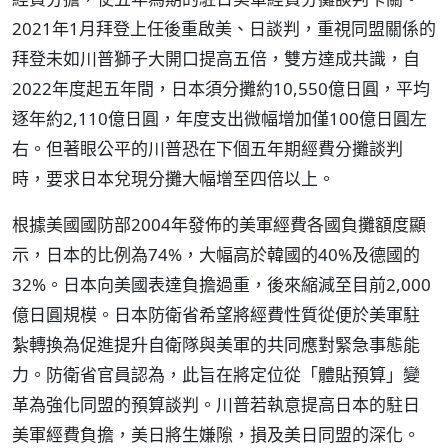
2021年1月拜登上任後重啟美、日談判，重視同盟關係的
拜登未如川普獅子大開口提高五倍，雙方達成共識，自
2022年度起五年間，日本須分攤約10,550億日圓，平均
逐年約2,110億日圓，年度支出微幅增加僅100億日圓左
右。但著眼公平的川普恐在下個五年期經費分攤談判
時，要求日本兌現分攤大幅增至四倍以上。
根據美國國防部2004年發佈的美軍經費各國負攤額度顯
示，日本的比例為74%，大幅高於韓國的40%及德國的
32%。日本向美國表達負擔過重，後來縮減至目前2,000
億日圓規模。日本防衛省希望將經費性質從便於美軍駐
紮轉換為促進提升自衛隊與美軍的共同應對緊急事態能
力。防衛省官員認為，此旨在將定位從「體貼預算」變
革為強化同盟的預算談判。川普若執意提高日本的駐日
美軍經費負擔，美日將生嫌隙，損及美日同盟的深化。