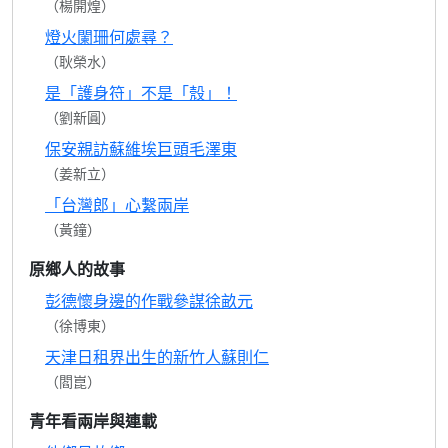
（楊開煌）
燈火闌珊何處尋？
（耿榮水）
是「護身符」不是「殼」！
（劉新圓）
保安親訪蘇維埃巨頭毛澤東
（姜新立）
「台灣郎」心繫兩岸
（黃鐘）
原鄉人的故事
彭德懷身邊的作戰參謀徐畝元
（徐博東）
天津日租界出生的新竹人蘇則仁
（閻崑）
青年看兩岸與連載