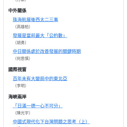
中外關係
珠海航展後西太二三事
（高雄柏）
發展是當前最大「公約數」
（胡勇）
中日關係處於改善發展的關鍵時期
（何思慎）
國際視窗
百年未有大變局中的東北亞
（李明）
海峽兩岸
「日滿一德一心不可分」
（陳光宇）
中國式現代化下台灣問題之思考（上）