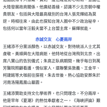
大陸發展政商關係。他廣結善緣，認識不少北京朝中權
貴朋友，包括與大陸最高級別的台灣人張克輝結為莫
逆，時相往來，由此也探知台灣人圈中不少政治秘辛，
包括何以當年汪毅夫當不上台盟主席，蘇輝就能。
赤誠交友 心憂兩岸
王緒添不分黨派顏色，以赤誠交友，對待統派人士尤其
虔敬。黃順興在大陸病逝，他特地從台灣飛到北京，出
席八寶山的告別儀式；朱高正臥病期間，幾乎每日到萬
芳醫院照顧看護，情似家人，還聯繫吳敦義、王金平、
柯建銘等大咖前往探視，朱去世後，熱心協助安葬朱於
河南洛陽鳳凰山墓園。
王緒添贊助支持文化學術界，也只問理念，不分兩岸。
他是早年《夏潮》的熱忱奉獻者之一，《海峽評論》艱