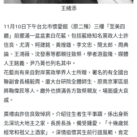
王緒添
11月10日下午台北市懷愛館（原二殯）三樓「至美四
廳」前擺滿一盆盆素白花藍，包括藍綠知名黨政人士許
信良、尤清、柯建銘、黃煌雄、李文忠、簡太郎、周典
論、王鴻薇、沈發惠等都親往致祭，學者游盈隆、媒體
人王銘義、尹乃菁也列名其中。
花籃尚有來自對岸黨政學界人士所贈，署名的有全國台
聯副會長楊毅周、廈大台研院全體師生、原南京軍區退
將鞠偉民等人。廳外也擠滿各方致祭親友，場面盛大哀
戚。
奠禮由許信良致悼詞，介紹往生者生平事蹟，係出身新
北深坑大地主之家，長房長孫，備受鍾愛，「十幾歲就
經常和祖父上酒家」。深情追懷其生前行誼風範，肯定