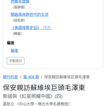
他鄉見故鄉
（張靜珊）
開啟兩岸跨世代的交流
（徐苑菁）
《美國侵華史話》（17）
（轉載）
編後
鍽後
字數統計
期刊列表
第 408 期
保安親訪蘇維埃巨頭毛澤東
保安親訪蘇維埃巨頭毛澤東
斯諾與《紅星照耀中國》(四)
姜新立 （中山大學、佛光大學名譽教授）