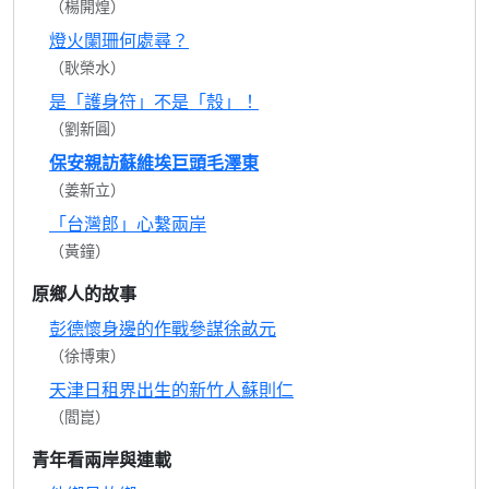
（楊開煌）
燈火闌珊何處尋？
（耿榮水）
是「護身符」不是「殼」！
（劉新圓）
保安親訪蘇維埃巨頭毛澤東
（姜新立）
「台灣郎」心繫兩岸
（黃鐘）
原鄉人的故事
彭德懷身邊的作戰參謀徐畝元
（徐博東）
天津日租界出生的新竹人蘇則仁
（閻崑）
青年看兩岸與連載