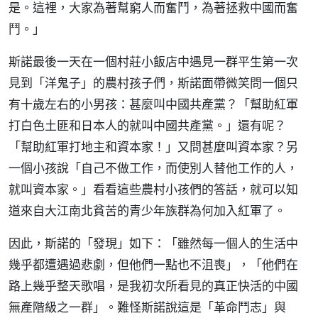
是。這裡，大家為著幫窮人而奮鬥，為著拯救中國而奮
鬥。」
斯諾最後一天在一個村莊小飯店中遇見一群平生第一次
見到「洋鬼子」的農村孩子們，斯諾面帶微笑問一個只
有十歲左右的小男孩：甚麼叫中國共產黨？「幫助紅軍
打白色土匪和日本人的就叫中國共產黨。」還有呢？
「幫助紅軍打地主和資本家！」又問甚麼叫資本家？另
一個小孩說「自己不做工作，而使別人替他工作的人，
就叫資本家。」看看這些農村小孩們的答話，就可以知
道來自大江南北貧苦的青少年族群為何加入紅軍了。
因此，斯諾的「發現」如下：「雖然每一個人的生活中
幾乎都遭遇過悲劇，但他們一點也不沮喪」，「他們在
路上幾乎整天歌唱，是我初次所看見的真正快活的中國
無產階級之一群」。難怪斯諾說這是「革命鬥志」與