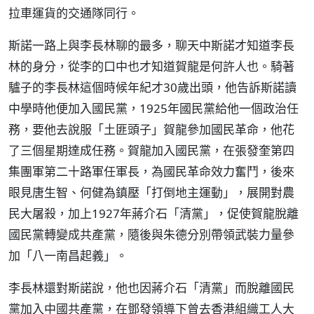
拉車運貨的交通隊同行。
斯諾一路上與李長林聊的最多，聊天中斯諾才知道李長
林的身分，從李的口中也才知道賀龍是何許人也。騎著
驢子的李長林這個時候年紀才30歲出頭，他告訴斯諾讀
中學時他便加入國民黨，1925年國民黨給他一個政治任
務，要他去說服「土匪頭子」賀龍參加國民革命，他花
了三個星期達成任務。賀龍加入國民黨，在張發奎第四
集團軍第二十路軍任軍長，為國民革命效力奮鬥，後來
眼見唐生智、何健為鎮壓「打倒地主運動」，展開對農
民大屠殺，加上1927年蔣介石「清黨」，促使賀龍脫離
國民黨轉變成共產黨，隨後與朱德分別帶領武裝力量參
加「八一南昌起義」。
李長林還對斯諾說，他也因蔣介石「清黨」而脫離國民
黨加入中國共產黨，在鄧發領導下曾去香港組織工人大