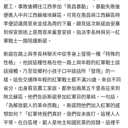
罷工，事敗後轉往江西參加「南昌暴動」，暴動失敗後
便進入中共江西蘇維埃蘇區，可見在南昌與江西蘇區時
李便認識周恩來並成為周的下屬，顯見這次斯諾由安塞
到保安旅途上是周恩來蓄意安排，指派李長林與另一紅
軍戰士一路陪護斯諾。
斯諾在路上與李長林聊天中從李身上發現一種「特殊的
性格」，他說這種性格在他一路上與年輕的紅軍戰士談
話接觸，乃至從鄉村小孩子口中談話所「發現」的一
樣。這些交通隊年輕的紅軍戰士都不滿20歲，來自不同
省分，出身貧苦農工家庭，都參加兩萬五千里長征來到
陝北蘇區，他們告訴斯諾參加紅軍目的單純，一句話，
「為解放窮人的革命而戰」。斯諾問他們加入紅軍的感
想如何？「紅軍待我們真好，我們從未挨打。這裡人人
平等。在白區裡，窮人是地主和國民黨的奴隸，這裡不