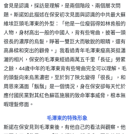
會見是認識，採訪是理解，是兩個階段、兩個層次問
題。斯諾如此描述在保安初次見面與認識的中共最大蘇
維埃巨頭毛澤東的外型：「他是一位瘦弱得如林肯般的
人物，身材高出一般的中國人，背有些彎曲，披著一頭
很長的濃厚的烏髮，睜著一雙巨大而敏銳的眼睛，還有
高鼻樑和突出的顴骨。」我看過青年毛澤東瘦高英挺瀟
灑的相片，保安的毛澤東經過兩萬五千里「長征」勞累
之餘，44歲中年的毛澤東背有些彎曲完全可以理解。毛
的頭髮向來烏黑濃密，至於到了陝北變得「很長」，和
周恩來滿面「鬍鬚」是一個情況，身在保安卻每天忙於
應付國民黨對其紅色蘇區施展的致命軍事威脅，根本無
暇理髮修面。
毛澤東的特殊形象
斯諾在保安見到毛澤東後，有他自己的看法與觀察。他