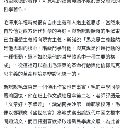
乃至歌德的著作，可見毛的讀書範圍不限於馬克思派的
哲學著作。
毛澤東年輕時就很有自由主義和人道主義思想，當然來
自於他對西方近代哲學的喜好。與斯諾談話時的毛澤東
已由理想主義轉向現實主義，斯諾說「馬克思主義雖然
是他思想的核心，階級鬥爭對他，與其說是推進行動的
一種衝動，還不如說是他的哲學體系中一種主要的構
成」。從這裡可以看出毛澤東的革命行動與他信仰馬克
思主義的革命理論是辯證地統一的。
斯諾說毛澤東是一個傑出作家也是事實。毛的中學同學
蕭瑜回憶，他在班上作文課總是拿第二名，老師評語是
「文章好，字體差」。讀湖南長沙第一師範學校時，毛
便以鄭觀應《盛世危言》為範式寫出論近代中國之根本
問題鴻文，而且特別喜歡梁啟超新民學說文體，為此曾