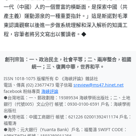
一代（中國）人的一個豐富的橫斷面，是探索中國（共
產主義）運動源泉的一種重要指針。」這是斯諾對毛澤
東認識觀察以後進一步做系統理解和深入解析的知識工
程，容筆者將另文寫出以饗讀者。◆
創刊宗旨：一、政治民主，社會平等；二、兩岸整合，祖國
統一；三、復興中華，世界和平。
ISSN 1018-1075 版權所有 © 《海峽評論》雜誌社
電話、傳真 (02) 23677473 電子信箱
sreview@ms47.hinet.net
facebook 粉絲專頁
海峽評論
●台灣地區：一、郵政劃撥：19389534 海峽學術出版社；二、土地
銀行（代號005）文山分行 帳號：0930-0100-6591 戶名：海峽學術
出版社
●大陸地區：中國工商銀行 帳號：621226 02001392411174 戶名：
福蜀涛
●海外：元大銀行（Yuanta Bank）戶名：福蜀濤 SWIFT CODE：
APBKTWTH 帳號：1593280011256