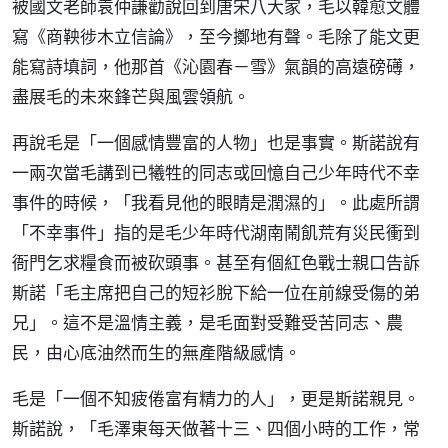
被國文老師袁仲謙勸說回到唐宋八大家，毛以韓愈文體
寫《商鞅徏木立信論》，至今擲地有聲。毛除了能文更
能寫詩填詞，他那首《沁園春－雪》氣韻的高遠磅礡，
盡展毛的未來鋒芒與風雲領航。
再說毛是「一個感情豐富的人物」也是事實。斯諾說有
一兩次當毛講到已犧牲的同志或回憶自己少年時代不幸
事件的時候，「我看見他的眼睛是潤濕的」。此處所謂
「不幸事件」指的是毛少年時代湖南鬧飢荒有災民衝到
衙門乞求糧食而被砍頭事。甚至有個紅色戰士親口告訴
斯諾「毛主席把自己的短衫脫下給一位在前線受傷的弟
兄」。這不是溫情主義，是毛面對受難受苦同志、農
民，由心底油然而生的無產階級感情。
毛是「一個不知疲倦富有精力的人」，更是斯諾親見。
斯諾說，「毛澤東每天做著十三、四個小時的工作，常