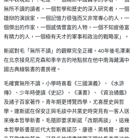
無所不讀的讀者，一個哲學和歷史的深入研究者，一個
雄辯的演說家，一個記憶力很強而又非常專心的人，一
個傑出的作家，一個感情豐富的人物，一個不知疲倦富
有精力的人，一個極有天才的軍事和政治的戰略家」。
斯諾對毛「無所不讀」的觀察完全正確。40年後毛澤東
在北京接見尼克森和季辛吉的地點就在他中南海藏滿中
國古典線裝書的書房裡。
毛確實無所不讀，小學時喜看《三國演義》、《水滸
傳》、少年時便讀《史記》、《漢書》、《資治通鑑》
及諸子百家著作，青年期更博覽西學，尤喜歷史與哲
學。連斯諾在保安正與毛談中共黨史時突見有一客人送
來幾本哲學新書，毛隨即要求斯諾「改期再談」，這幾
本哲學新書是近代大哲斯賓諾莎、康德、黑格爾、盧梭