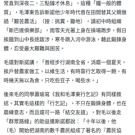
常直到深夜二、三點鐘才休息」，這種「鐵一般的體
質」，毛澤東告訴斯諾他少年時代曾在田間替其父親做
過「艱苦農活」（按：挑糞、鋤地），讀初中時組織
「斯巴達俱樂部」，雨雪天光著上身在操場跑步，假日
挨餓到山中長途跋涉，寒冬跳入河中游泳，藉此鍛鍊身
體，忍受最大艱難與困苦。
毛還對斯諾講，「曾經步行湖南全省，消磨一個夏天，
挨戶替農家做工，以維生活，有時靠行乞取得一飽，有
時幾天無以為食，只吃些豆子，喝些水。」
後來毛的同學蕭瑜寫《我和毛澤東行乞記》有同樣敘
述。其實毛這樣的「行乞記」，不只在鍛鍊身體，也在
磨練意志，而且還可一路「結交友誼」，對毛以後走
「群眾路線」的助益連斯諾都說：「十年以後，他
（毛）開始把湖南的數千農民組成了著名的『農民協