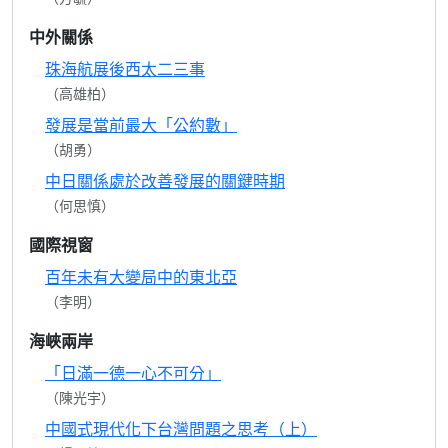
中外關係
珠海航展後西太二三事
（高雄柏）
發展是當前最大「公約數」
（胡勇）
中日關係處於改善發展的關鍵時期
（何思慎）
國際視窗
百年未有大變局中的東北亞
（李明）
海峽兩岸
「日滿一德一心不可分」
（陳光宇）
中國式現代化下台灣問題之思考（上）