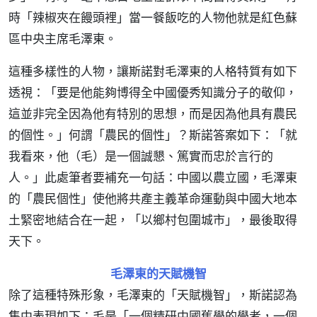
時「辣椒夾在饅頭裡」當一餐飯吃的人物他就是紅色蘇
區中央主席毛澤東。
這種多樣性的人物，讓斯諾對毛澤東的人格特質有如下
透視：「要是他能夠博得全中國優秀知識分子的敬仰，
這並非完全因為他有特別的思想，而是因為他具有農民
的個性。」何謂「農民的個性」？斯諾答案如下：「就
我看來，他（毛）是一個誠懇、篤實而忠於言行的
人。」此處筆者要補充一句話：中國以農立國，毛澤東
的「農民個性」使他將共產主義革命運動與中國大地本
土緊密地結合在一起，「以鄉村包圍城市」，最後取得
天下。
毛澤東的天賦機智
除了這種特殊形象，毛澤東的「天賦機智」，斯諾認為
集中表現如下：毛是「一個精研中國舊學的學者，一個