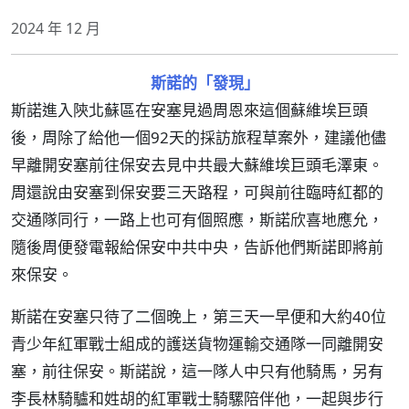
2024 年 12 月
斯諾的「發現」
斯諾進入陝北蘇區在安塞見過周恩來這個蘇維埃巨頭
後，周除了給他一個92天的採訪旅程草案外，建議他儘
早離開安塞前往保安去見中共最大蘇維埃巨頭毛澤東。
周還說由安塞到保安要三天路程，可與前往臨時紅都的
交通隊同行，一路上也可有個照應，斯諾欣喜地應允，
隨後周便發電報給保安中共中央，告訴他們斯諾即將前
來保安。
斯諾在安塞只待了二個晚上，第三天一早便和大約40位
青少年紅軍戰士組成的護送貨物運輸交通隊一同離開安
塞，前往保安。斯諾說，這一隊人中只有他騎馬，另有
李長林騎驢和姓胡的紅軍戰士騎騾陪伴他，一起與步行