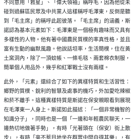
不同意用「救星」、「偉大領袖」稱呼毛，因為他從未
碰到過蘇區民眾及中共黨人這樣稱呼毛澤東，反倒是聽
到「毛主席」的稱呼此起彼落。「毛主席」的涵義，斯
諾認為基本元素如下：毛澤東是一個極有趣味而又具有
多樣性的人物。他有著中國農民質樸的率真性格，並且
富有生動的幽默風趣。他說話坦率，生活簡樸，住在黃
土窯洞內，除了一頂蚊帳、一條毛毯、兩套棉衣制服，
簡單個人用品外，幾乎和紅軍戰士沒有兩樣。
此外，「元素」還綜合了如下的異樣特質和生活習性：
鄉野的質樸、銳利的智慧及處事的機巧，外加愛吃辣椒
和菸不離手。這種異樣特質是斯諾在保安親眼看到展現
在毛澤東一人身上。斯諾如此描述：「一個非常機智的
知識分子」，同時也是一個「一邊和年輕農民聊天，一
邊熱切地做著手勢」，有時「光著頭在（保安）街上散
步」，有時「毫不惹目地坐在群眾中間自得其樂」，有