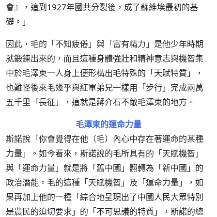
會』，這到1927年國共分裂後，成了蘇維埃最初的基
礎。」
因此，毛的「不知疲倦」與「富有精力」是他少年時期
就鍛鍊出來的，而且這種身體強壯和精神意志與機智集
中於毛澤東一人身上便形構出毛特殊的「天賦特質」，
也難怪後來毛幾乎與紅軍弟兄一樣用「步行」完成兩萬
五千里「長征」，這就是蔣介石不敵毛澤東的地方。
毛澤東的運命力量
斯諾說「你會覺得在他（毛）內心中存在著運命的某種
力量」。如今看來，斯諾說的毛所具有的「天賦機智」
與「運命力量」就是將「舊中國」翻轉為「新中國」的
政治潛能。毛的這種「天賦機智」及「運命力量」，如
果再加上他的一種「綜合地呈現出了中國人民大眾特別
是農民的迫切要求」的「不可思議的特質」，斯諾的總