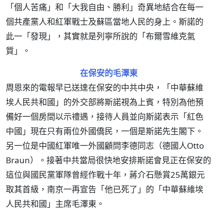
「個人苦痛」和「大我自由、勝利」奇異地結合在每一
個共產黨人和紅軍戰士及蘇區當地人民的身上。斯諾的
此一「發現」，其實就是列寧所說的「布爾雪維克氣
質」。
在保安的毛澤東
周恩來的電報早已送達在保安的中共中央，「中華蘇維
埃人民共和國」的外交部將斯諾視為上賓，特別為他預
備好一個房間以示禮遇，接待人員並向斯諾表示「紅色
中國」現在只有兩位外國僑民，一個是斯諾先生閣下。
另一位是中國紅軍唯一外國顧問李德同志（德國人Otto
Braun）。接著中共當局很快地安排斯諾會見正在保安的
這位與國民黨軍隊曾經作戰十年，蔣介石懸賞25萬銀元
取其首級，南京一再宣告「他已死了」的「中華蘇維埃
人民共和國」主席毛澤東。