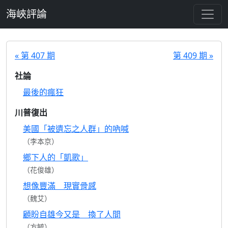
跳至主要內容
海峽評論
« 第 407 期
第 409 期 »
社論
最後的瘋狂
川普復出
美國「被遺忘之人群」的吶喊
（李本京）
鄉下人的「凱歌」
（花俊雄）
想像豐滿 現實骨感
（魏艾）
顧盼自雄今又是 換了人間
（方毓）