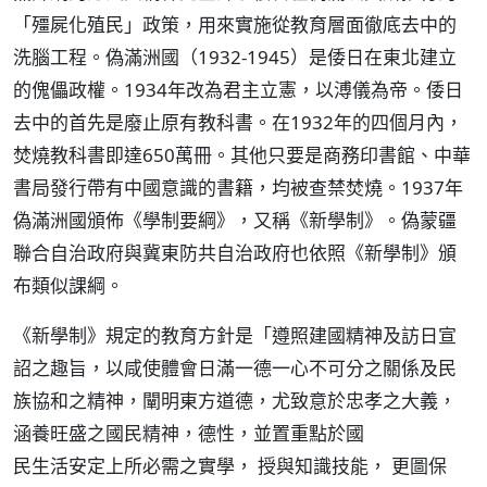
「殭屍化殖民」政策，用來實施從教育層面徹底去中的
洗腦工程。偽滿洲國（1932-1945）是倭日在東北建立
的傀儡政權。1934年改為君主立憲，以溥儀為帝。倭日
去中的首先是廢止原有教科書。在1932年的四個月內，
焚燒教科書即達650萬冊。其他只要是商務印書館、中華
書局發行帶有中國意識的書籍，均被查禁焚燒。1937年
偽滿洲國頒佈《學制要綱》，又稱《新學制》。偽蒙疆
聯合自治政府與冀東防共自治政府也依照《新學制》頒
布類似課綱。
《新學制》規定的教育方針是「遵照建國精神及訪日宣
詔之趣旨，以咸使體會日滿一德一心不可分之關係及民
族協和之精神，闡明東方道德，尤致意於忠孝之大義，
涵養旺盛之國民精神，德性，並置重點於國
民生活安定上所必需之實學， 授與知識技能， 更圖保