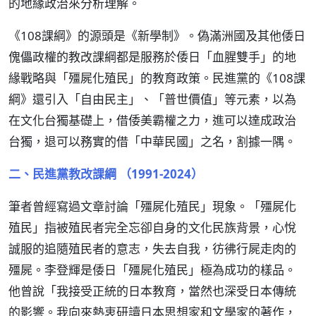
的地緣政治來分析理解。
《108課綱》的源頭是《新學制》。偽滿洲國及其他倭日
傀儡政權的教改課綱都是服務於倭日「血腥雙手」的地
緣戰略與「殭屍化殖民」的教育政策。民進黨的《108課
綱》還引入「自由民主」、「普世價值」等元素，以為
在文化台獨基礎上，借倭美霸權之力，進可以達成政治
台獨，退可以務實的借「中華民國」之名，割據一隅。
二、民進黨教改課綱 （1991-2024）
筆者曾經寫過文章討論「殭屍化殖民」現象。「殭屍化
殖民」指被殖民者完全忘卻自身的文化民族背景，心悅
誠服的追隨殖民者的意志，失去自我，彷彿行屍走肉的
殭屍。李登輝是倭日「殭屍化殖民」極為成功的樣品。
他曾說「我接受正統的日本教育，當然也深受日本傳統
的影響。我向來熱衷研讀日本思想家和文學家的著作，