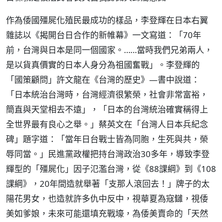
作為倭國殭屍化殖民最成功的樣品，李登輝在日本右翼
雜誌以《揭開台日合作的新帷幕》一文寫道：「70年
前，台灣與日本是同一個國家。……當時我們兄弟兩人，
是以貨真價實的日本人身分為祖國奮戰」。李登輝的
「國策顧問」許文龍在《台灣的歷史》—書中說道：
「日本統治台灣時，台灣經濟很繁榮，社會非常富裕，
簡直與天堂相去不遠」，「日本的台灣統治確實稱得上
全世界最有良心之舉。」蔡英文在「台灣人日本兵紀念
碑」題字道：「當年日台戰士皆為同胞，生死與共，榮
辱同當。」民進黨政權把持台灣政治30多年，導致李登
輝型的「殭屍化」因子氾濫台灣，從《88課綱》到《108
課綱》，20年間造就舉著「支那人滾回去！」牌子的太
陽花男女，也造就許多仇中反中，視華夏為寇讎，視倭
美如爹娘，未來可能還填充戰壕，為倭美賣命的「天然