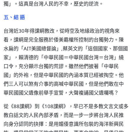
獨」。這真是台灣人民的不幸，歷史的逆流。
五、結 語
台灣近30年得課綱教改，從時空及地緣政治的視角來
看，課綱是完全服務於倭美霸權所控制的台獨勢力。陳
水扁的「AIT美國總督論」,蔡英文的「這個國家、那個國
家」，賴清德的「中華民國＝中華民國台灣＝台灣」繞
口令，充分顯示台獨的荒謬。雖然他們披著「中華民
國」的外袍，但是中華民國的內涵本質已經被掏空。他
們三人可以煞有介事的高喊中華民國，但是他們敢在中
華民國國父遺像前舉手宣誓，大聲複誦國父遺囑嗎？
從《88課綱》到《108課綱》，早已不是多教文言文或多
教白話文的人民內部矛盾，而是一步一步將台灣人民推
向身分認同的抉擇：是用媚倭意識所包裝的海洋新興民