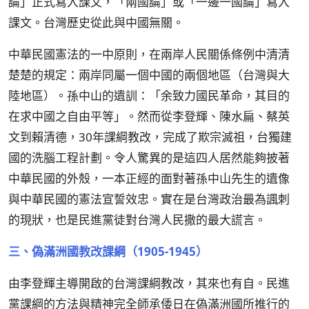
論」正式寫入課文，「兩國論」或「一邊一國論」寫入
課文。台灣歷史從此與中國無關。
中華民國憲法的一中原則，在兩岸人民關係條例中清清
楚楚的規定：兩岸同屬一個中國的兩個地區（台灣與大
陸地區）。孫中山的遺訓：「余致力國民革命，其目的
在求中國之自由平等」。然而從李登輝、陳水扁、蔡英
文到賴清德，30年課綱教改，完成了欺宗滅祖，台獨建
國的洗腦工程計劃。令人驚異的是這四人居然能夠披著
中華民國的外殼，一本正經的面對著孫中山先生的遺像
與中華民國的憲法宣誓效忠。實在是台灣政治最為諷刺
的現狀，也是民進黨徒對台灣人民撒的最大謊言。
三、偽滿洲國教改課綱（1905-1945）
由李登輝主導開啟的台灣課綱教改，其來也有自。民進
黨課綱的方法與精神完全師承倭日在偽滿洲國所推行的