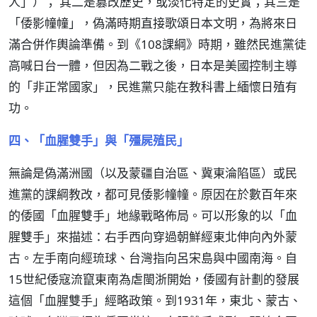
人」）； 其二是篡改歷史，或淡化特定的史實；其三是
「倭影幢幢」，偽滿時期直接歌頌日本文明，為將來日
滿合併作輿論準備。到《108課綱》時期，雖然民進黨徒
高喊日台一體，但因為二戰之後，日本是美國控制主導
的「非正常國家」，民進黨只能在教科書上緬懷日殖有
功。
四、「血腥雙手」與「殭屍殖民」
無論是偽滿洲國（以及蒙疆自治區、冀東淪陷區）或民
進黨的課綱教改，都可見倭影幢幢。原因在於數百年來
的倭國「血腥雙手」地緣戰略佈局。可以形象的以「血
腥雙手」來描述：右手西向穿過朝鮮經東北伸向內外蒙
古。左手南向經琉球、台灣指向呂宋島與中國南海。自
15世紀倭寇流竄東南為虐閩浙開始，倭國有計劃的發展
這個「血腥雙手」經略政策。到1931年，東北、蒙古、