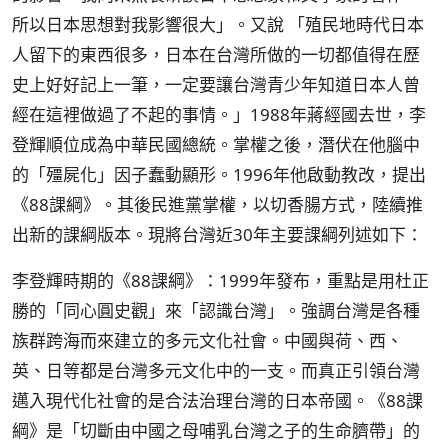
所以日本思想對我影響很大」。又說 「殖民地時代日本
人留下的東西很多，日本在台灣所做的一切都值得在歷
史上好好記上一筆，一定要讓台灣青少年知道日本人曾
經在這裡做過了不起的事情。」1988年蔣經國去世，李
登輝順位成為中華民國總統。掌權之後，潛伏在他腦中
的「殭屍化」因子蠢動顯形。1996年他啟動教改，提出
《88課綱》。其後民進黨掌權，以切香腸方式，陸續推
出新的課綱版本。現將台灣近30年主要課綱列述如下：
李登輝時期的《88課綱》：1999年發布，重點是用杜正
勝的「同心圓史觀」來「認識台灣」。強調台灣是各種
族群跨海而來建立的多元文化社會。中國與荷、西、
英、日等都是台灣多元文化中的一支。而真正引領台灣
邁入現代化社會的是合法治理台灣的日本帝國。《88課
綱》是「切斷由中國之母哺乳台灣之子的生命臍帶」的