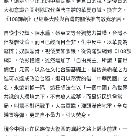
族，還是堂堂正正的中華民族。更直白的說，是倭日的
大和意識企圖剷除取代漢唐主體的華夏意識。換言之，
《108課綱》已經將大陸與台灣的關係推向敵我矛盾。
自從李登輝、陳水扁、蔡英文等台獨勢力當權，台灣不
但整體沈淪，而且已經面目全非，仇中反中，以華夏為
寇讎；奴顏媚骨，視倭美如爹娘。從偽滿課綱到《108課
綱》，倭影幢幢，雖然增加了「自由民主」所謂「普世
價值」元素，以為在文化台獨基礎上，借倭美霸權之力
進可以達成政治台獨，退可以務實的借「中華民國」之
名，永遠割據一隅。這種想法在以「一個中國」為世界
共識的大環境之下，不啻癡人說夢。而最近民進黨當
局，叫囂不對稱戰爭，大事軍購，灘頭滿佈地雷，全島
遍置導彈，更是自不量力，引火焚身。
現今中國正在民族偉大復興的崛起之路上邁步前進，一