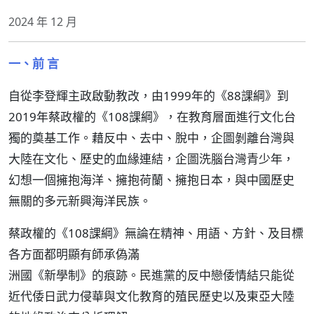
2024 年 12 月
一、前 言
自從李登輝主政啟動教改，由1999年的《88課綱》到
2019年蔡政權的《108課綱》，在教育層面進行文化台
獨的奠基工作。藉反中、去中、脫中，企圖剝離台灣與
大陸在文化、歷史的血緣連結，企圖洗腦台灣青少年，
幻想一個擁抱海洋、擁抱荷蘭、擁抱日本，與中國歷史
無關的多元新興海洋民族。
蔡政權的《108課綱》無論在精神、用語、方針、及目標
各方面都明顯有師承偽滿
洲國《新學制》的痕跡。民進黨的反中戀倭情結只能從
近代倭日武力侵華與文化教育的殖民歷史以及東亞大陸