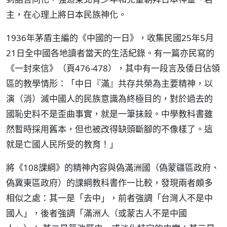
主，在心理上將日本民族神化。
1936年茅盾主編的《中國的一日》，收集民國25年5月
21日全中國各地讀者當天的生活紀錄。有一篇亦民寫的
《一封來信》（頁476-478），其中有一段言及倭日佔領
區的教學情形：「中日『滿』共存共榮為主要精神，以
演（消）滅中國人的民族意識為終極目的，對於過去的
國恥史料不是歪曲事實，就是一筆抹殺。中學教科書雖
然暫時採用舊本，但也被改得缺頭斷腳的不像樣了。這
就是亡國人民所受的教育！」
將《108課綱》的精神內容與偽滿洲國（偽蒙疆區政府、
偽冀東區政府）的課綱教科書作一比較，發現兩者頗多
相似之處：其一是「去中」，前者強調「台灣人不是中
國人」，後者強調「滿洲人（或蒙古人不是中國