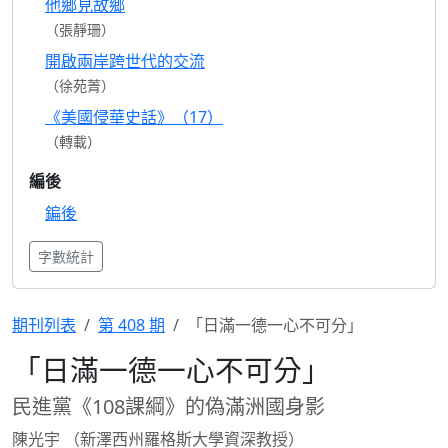
他鄉見故鄉
（張靜珊）
開啟兩岸跨世代的交流
（徐苑菁）
《美國侵華史話》（17）
（轉載）
編後
鍽後
字數統計
期刊列表
第 408 期
「日滿一德一心不可分」
「日滿一德一心不可分」
民進黨《108課綱》的偽滿洲國身影
陳光宇 （新澤西州羅格斯大學資深教授）