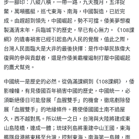
步一腳印：八縱八橫，一帶一路，九天攬月，五洋捉
鱉，萬噸艦艇，巡弋東海、南海，中國製造，已近完
成。由趕超到領先，中國崛起，勢不可擋。倭美夢想複
製滿清末年，兵臨城下的歷史，早已有心無力。《108課
綱》的遺毒禍害已經引起島內人民的覺醒，值此之際，
台灣人民面臨大是大非的最後抉擇：是作中華民族偉大
復興的參與貢獻者，還是作倭美霸權遏制打壓中國崛起
的鷹犬幫兇。
中國統一是歷史的必然。從偽滿課綱到《108課綱》，倭
影幢幢，有見倭國百年禍害中國的歷史，中國統一，必
須斷絕倭日可能發展「血腥雙手」的機會，徹底剷除發
展「血腥雙手」的地緣條件。務使倭國國土南不過屋
久，西不越對馬。所以統一之日，台灣與大陸將建成東
山島陸橋，連成一體；琉球列島將重建中山王國，東海
艦隊母港將東移至台灣，控制東海、南海第一島鏈，面