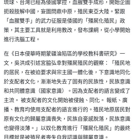
琉球、台灣已經為倭國掌控，血腥雙手成形，開始企圖
扼殺肢解中國，妄圖問鼎中原，殖民東亞大陸。緊跟
「血腥雙手」的武力征服是倭國的「殭屍化殖民」政
策，其主要工具就是利用教改，發布課綱，從小學開始
進行洗腦工程。
在《日本侵華時期蒙疆淪陷區的學校教科書研究》一
文，吳洪成引述宮脇弘幸對殭屍殖民的觀察：「殖民地
的居民，在被迫要求與宗主國一體化後，下意識地同化
於支配者文化，漸漸地失去了固有的民族性，民族意識
和共同體意識（國家意識）。因為支配者的語言變成了
主流。 被支配者的文化開始被侵蝕、同化。 報紙、廣
播、教育均使用支配者的語言進行的。殖民地原居民對
原有文化的歸屬意識喪失，民族自豪感脫落，民族意識
也變得淡薄。」以奴化教育進行「殭屍化殖民」的最終
目標就是被殖民者喪失自我認識與歸屬意識。