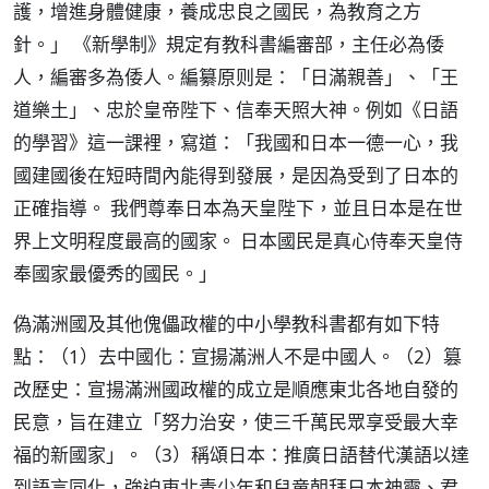
護，增進身體健康，養成忠良之國民，為教育之方
針。」 《新學制》規定有教科書編審部，主任必為倭
人，編審多為倭人。編纂原则是：「日滿親善」、「王
道樂土」、忠於皇帝陛下、信奉天照大神。例如《日語
的學習》這一課裡，寫道：「我國和日本一德一心，我
國建國後在短時間內能得到發展，是因為受到了日本的
正確指導。 我們尊奉日本為天皇陛下，並且日本是在世
界上文明程度最高的國家。 日本國民是真心侍奉天皇侍
奉國家最優秀的國民。」
偽滿洲國及其他傀儡政權的中小學教科書都有如下特
點：（1）去中國化：宣揚滿洲人不是中國人。（2）篡
改歷史：宣揚滿洲國政權的成立是順應東北各地自發的
民意，旨在建立「努力治安，使三千萬民眾享受最大幸
福的新國家」。（3）稱頌日本：推廣日語替代漢語以達
到語言同化，強迫東北青少年和兒童朝拜日本神靈、君