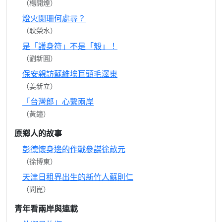
（楊開煌）
燈火闌珊何處尋？
（耿榮水）
是「護身符」不是「殼」！
（劉新圓）
保安親訪蘇維埃巨頭毛澤東
（姜新立）
「台灣郎」心繫兩岸
（黃鐘）
原鄉人的故事
彭德懷身邊的作戰參謀徐畝元
（徐博東）
天津日租界出生的新竹人蘇則仁
（閻崑）
青年看兩岸與連載