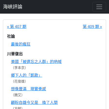
跳至主要內容
海峽評論
« 第 407 期
第 409 期 »
社論
最後的瘋狂
川普復出
美國「被遺忘之人群」的吶喊
（李本京）
鄉下人的「凱歌」
（花俊雄）
想像豐滿 現實骨感
（魏艾）
顧盼自雄今又是 換了人間
（方毓）