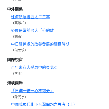
中外關係
珠海航展後西太二三事
（高雄柏）
發展是當前最大「公約數」
（胡勇）
中日關係處於改善發展的關鍵時期
（何思慎）
國際視窗
百年未有大變局中的東北亞
（李明）
海峽兩岸
「日滿一德一心不可分」
（陳光宇）
中國式現代化下台灣問題之思考（上）