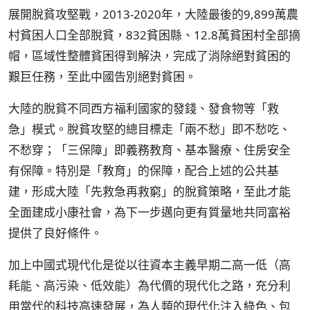
展開脫貧攻堅戰，2013-2020年，大陸最後的9,899萬農
村貧困人口全部脫貧，832貧困縣、12.8萬貧困村全部摘
帽，區域性整體貧困得到解決，完成了消除絕對貧困的
艱巨任務，至此中國告別絕對貧困。
大陸的脫貧不同西方福利國家的發錢、發食物等「救
急」模式。脫貧攻堅的總目標走「兩不愁」即不愁吃、
不愁穿；「三保障」即義務教育、基本醫療、住房安全
有保障。特別是「教育」的保障，配合上述的公共基
建，形成大陸「先救急再救窮」的脫貧策略，至此才能
全面建成小康社會，為下一步邁向更有質量地共同富裕
提供了良好條件。
加上中國式現代化是從以往資本主義早期二高一低（高
耗能、高污染、低效能）為代價的現代化之路，充分利
用當代的科技高速發展，為人類的現代化注入綠色、包