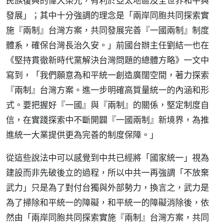
民族復興的偉大榮光，有利於亞太地區及全世界和平與
發展」；其中十分強調的理念是「兩岸同胞共同探索實
施『兩制』台灣方案，共同發展完善『一國兩制』制度
體系，確保台灣長治久安。」前國台辦主任劉結一也在
《堅持貫徹新時代黨解決台灣問題的總體方略》一文中
寫到，「我們願意為和平統一創造廣闊空間，著力探索
『兩制』台灣方案。進一步明確高質量統一的內涵和形
式。要把握好『一國』與『兩制』的關係，堅定制度自
信，在實踐探索中不斷開闢『一國兩制』新境界，為推
進統一大業提供更為完善的制度保障。」
從這些說法中可以感覺到中共已經將「國家統一」視為
建設而非先破後立的過程，所以中共一再強調「不放棄
武力」只是為了對付台獨與外部勢力，換言之，武力是
為了掃除和平統一的障礙，和平統一的障礙消除後，依
然由「兩岸同胞共同探索實施『兩制』台灣方案，共同