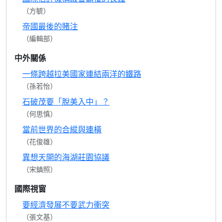
（方毓）
帝國最後的賭注
（編輯部）
中外關係
一條跨越拉美國家連結兩洋的鐵路
（孫若怡）
石破茂要「脫美入中」？
（何思慎）
當前世界的合縱與連橫
（花俊雄）
異想天開的海湖莊園協議
（宋鎮照）
國際視窗
要經濟發展不要武力衝突
（張文基）