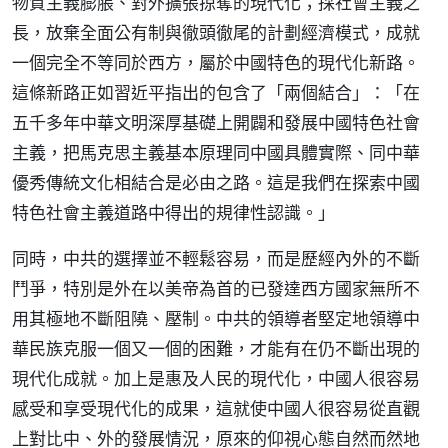
物質主義膨脹、對外擴張掠奪的現代化；採社會主義之
長，放棄全面公有制與徹頭徹尾的計劃經濟模式，成就
一個完全不等同於西方，屬於中國特色的現代化新路。
這條新路正如習近平指出的包含了「兩個結合」：「在
五千多年中華文明深厚基礎上開闢和發展中國特色社會
主義，把馬克思主義基本原理同中國具體實際、同中華
優秀傳統文化相結合是必由之路。這是我們在探索中國
特色社會主義道路中得出的規律性認識。」
同時，中共的選擇並不輕鬆容易，而是歷經內外的不斷
鬥爭，特別是外在以美帝為首的已發達西方國家無所不
用其極地不斷阻隢、壓制。中共的領導者堅定地領導中
華民族克服一個又一個的困難，才能有在仍不斷出現的
現代化成就。加上是惠及人民的現代化，中國人很容易
感受和享受現代化的成果，這就使中國人很容易從直觀
上對比中、外的發展情況，原來的仰視心態自然而然地