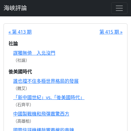
跳至主要內容
海峽評論
« 第 413 期
第 415 期 »
社論
謀獨無倚 入北沒門
（社論）
後美國時代
誰也擋不住多極世界格局的發展
（魏艾）
「新中國世紀」vs.「後美國時代」
（石齊平）
中國製戰機和飛彈震驚西方
（高雄柏）
國際信評機構敲響霸權的喪鐘