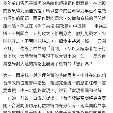
多年前出售巴基斯坦的系統化超遠距作戰體系，在此役
的戰果得到絕佳實證，所以當今的台海軍力早已不是戰
力傾斜的問題，而是作戰的觀念、裝備和系統的代間差
距問題。孫武在《孫子兵法‧謀攻篇》中提到：「用兵之
道，十則圍之，五則攻之，倍則分之，敵則能戰之，少
則能守之，不若則能避之。」如今中共遏「獨」「只圍
不打」，佐證了中共的「自制」，所以大陸學者在研討
會上說，大陸對台已展現了以大對小的「仁」，反觀台
灣當局對大陸的策略上展現了應有的「智」嗎？
第三、兩岸統一與治理台灣的系統思考。中共在2022年
台灣政策白皮書中指出「祖國完全統一的歷史任務一定
要實現，也一定能夠實現！」說到「實現祖國和平統
一」的「前景」白皮書提出：「台灣發展空間將更為廣
闊、台灣同胞切身利益將得到充分保障、兩岸同胞共享