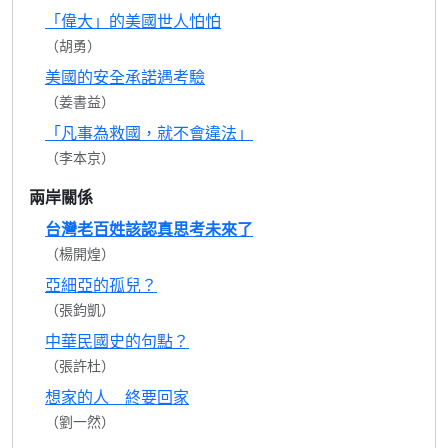
「偉大」的美國世人怕怕
（胡勇）
美國的安全承諾遇考驗
（姜書益）
「凡事為救國，就不會違法」
（李本京）
兩岸關係
台灣老百姓該認真思考未來了
（楊開煌）
亞細亞的孤兒？
（張鈞凱）
中華民國史的句點？
（張許杜）
想家的人 終要回家
（劉一然）