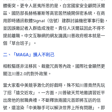
體衝突。更令人匪夷所思的是，白宮國家安全顧問沃爾
茲、國防部長赫格塞斯等高官居然繞開保密系統，在商
用即時通訊軟體Signal（信號）建群討論機密軍事行動，
並因誤邀記者入群造成洩密。責任人沃爾茲因此不得不
提前離職。中文互聯網的網友譏諷川普政府根本就是一
個「草台班子」。
二、「MAGA」損人不利己
相較驅逐非法移民、裁撤冗員等內政，國際社會顯然更
關注川普2.0的對外政策。
當大家看中美競爭激化的好戲時，殊不知川普竟然先玩
了招「遠交近攻」。一方面，川普破天荒地邀請習近平
出席他的就職典禮，不斷釋放兩國元首即將互訪的信
號，還渲染「中美聯手可以解決世界上所有問題」。即