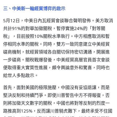
三、中美新一輪經貿博弈的啟示
5月12日，中美日內瓦經貿會談聯合聲明發佈。美方取消
共計91%的對華加徵關稅，暫停實施24%的「對等關
稅」，目前按照10%關稅水準執行。中方相應取消和暫
停相同水準的關稅。同時，雙方一致同意建立中美經貿
磋商機制，就經貿領域各自關切保持密切溝通，開展進
一步磋商。關稅戰爆發後，中美經貿高層官員首次會談
便取得重大實質性進展，頗令輿論意外和驚喜，同時也
給世人多點啟示。
首先，面對美國的極限施壓，中國沒有妥協退讓，而是
堅決反制和持續鬥爭。即使川普警告中方不得報復，否
則將加徵天文數字的關稅，中國也將對等反制的烈度一
路推高到125%，反而讓川普騎虎難下，最終承受不住國