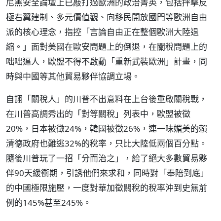
尼黑安全論壇上已敲打過歐洲的政治菁英，包括抨擊反
極右翼建制、多元價值觀、向移民開放國門等歐洲自由
派的核心理念，指控「言論自由正在整個歐洲大陸退
縮。」面對美國在歐安問題上的倒退，在關稅問題上的
咄咄逼人，歐盟不得不啟動「重新武裝歐洲」計畫，同
時與中國等其他貿易夥伴協調立場。
自詡「關稅人」的川普不出意料在上台後重啟關稅戰，
在川普高調秀出的「對等關稅」列表中，歐盟被徵
20%，日本被徵24%，韓國被徵26%，連一味媚美的賴
清德政府也難逃32%的稅率，只比大陸低兩個百分點。
隨後川普玩了一招「分而治之」，給了絕大多數貿易夥
伴90天緩衝期，引誘他們來求和，同時對「奉陪到底」
的中國極限施壓，一度對華加徵關稅的稅率沖到史無前
例的145%甚至245%。