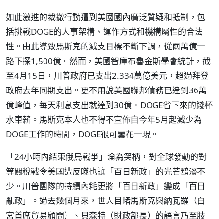
如此激進的裁撤行動遭到美國國內廣泛質疑和抵制，包
括挑戰DOGE的人事架構、運作方式和機構屬性的合法
性。由此導致馬斯克的減支目標不斷下調，從兩萬億一
路下探1,500億。然而，美國智庫布魯金斯學會統計，截
至4月15日，川普政府已支出2.334萬億美元，超過拜登
政府去年同期支出。更不用說美國聯邦債務已達到36萬
億峰值，每天利息支出就達到30億。DOGE省下來的錢杯
水車薪。馬斯克本人也不得不宣佈自今年5月起減少為
DOGE工作的時間，DOGE很可曇花一現。
「24小時內結束俄烏戰爭」淪為笑柄，對全球發動的對
等關稅戰令美國遭反噬也讓「百日新政」的光芒黯淡不
少。川普團隊的持續內耗更將「百日新政」變成「百日
亂政」。過去幾個月來，世人目睹馬斯克與納瓦羅（白
宮首席貿易顧問）、貝森特（財政部長）的語言乃至肢