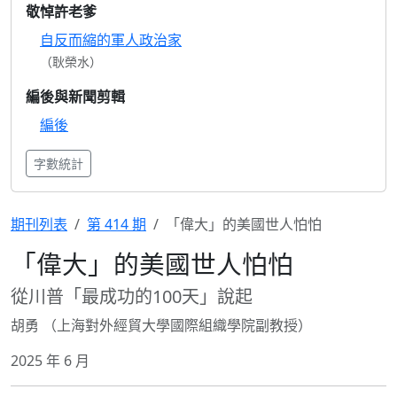
敬悼許老爹
自反而縮的軍人政治家
（耿榮水）
編後與新聞剪輯
編後
字數統計
期刊列表
第 414 期
「偉大」的美國世人怕怕
「偉大」的美國世人怕怕
從川普「最成功的100天」說起
胡勇 （上海對外經貿大學國際組織學院副教授）
2025 年 6 月