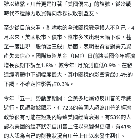
難以維繫。川普更是打著「美國優先」的旗號，從冷戰
時代不遺餘力收買轉向赤裸裸收割盟友。
至少從目前來看，亂哄哄的全球關稅戰是損人不利己。4
月以來，美國股市、債市、匯市多次出現大幅下跌，甚
至一度出現「股債匯三殺」局面，表明投資者對美元資
產失去信心。國際貨幣基金（IMF）日前將美國今年經濟
增長預期下調至1.8%，較今年1月預測值低0.9%，在發
達經濟體中下調幅度最大。其中關稅的影響貢獻0.4%的
下調，不確定性影響占0.3%。
今年「五一」勞動節期間，全美多地爆發反川普的示威
遊行。民調數據顯示，有72%的美國人認為川普的經濟
政策很有可能在短期內導致美國經濟衰退，有53%的人
認為美國的經濟狀況自川普上任以來變得更糟，有41%
的人認為自己的財務狀況自川普上任以來發生惡化。