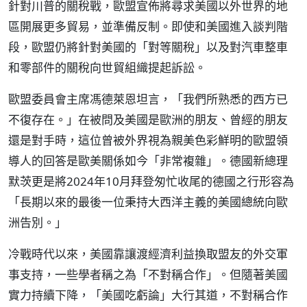
針對川普的關稅戰，歐盟宣佈將尋求美國以外世界的地
區開展更多貿易，並準備反制。即使和美國進入談判階
段，歐盟仍將針對美國的「對等關稅」以及對汽車整車
和零部件的關稅向世貿組織提起訴訟。
歐盟委員會主席馮德萊恩坦言，「我們所熟悉的西方已
不復存在。」在被問及美國是歐洲的朋友、曾經的朋友
還是對手時，這位曾被外界視為親美色彩鮮明的歐盟領
導人的回答是歐美關係如今「非常複雜」。德國新總理
默茨更是將2024年10月拜登匆忙收尾的德國之行形容為
「長期以來的最後一位秉持大西洋主義的美國總統向歐
洲告別。」
冷戰時代以來，美國靠讓渡經濟利益換取盟友的外交軍
事支持，一些學者稱之為「不對稱合作」。但隨著美國
實力持續下降，「美國吃虧論」大行其道，不對稱合作