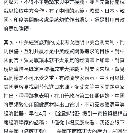
內壓力，不得不主動請求與中方接觸，並率先暫停關稅
戰以換取中方合作。有了中國的示範，歐盟、日本、韓
國、印度等開始考慮是該匆忙作出讓步，還是對川普政
府更加強硬。
其次，中美經貿談判的成果再次證明中美合則兩利，鬥
則俱傷，互利共贏才是中美經貿關係追求的目標。對中
國而言，貿易戰讓本就不太景氣的經濟雪上加霜，對實
現經濟增長既定目標構成重大挑戰。對美國來說，貿易
戰同樣是不可承受之重。有經濟學家表示，中國可以比
美國更容易找到替代進口來源。麥艾文等中國問題專家
指出，種種跡象表明，在川普政府第二任期伊始，中國
將更頻繁使用關鍵原材料出口管制、不可靠實體清單等
經濟武器。早在4月，《金融時報》援引一家投資機構首
席經濟學家的話稱：「僅從市場反應來看，我認為眼下
是美國（痛感更強）……美國正面臨更大的壓力，試圖坐