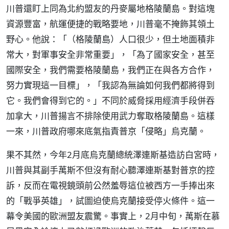
川普還盯上同為北約盟友的丹麥屬地格陵蘭島。對這塊
資源豐富，航運便捷的戰略要地，川普毫不掩飾其領土
野心。他說：「（格陵蘭島）人口很少，但土地面積非
常大，對軍事安全非常重要」，「為了國家安全，甚至
國際安全，我們需要格陵蘭島，我們正在與各方合作，
努力實現這一目標」，「我認為無論如何我們都將得到
它。我們會得到它的。」不同於威脅採用經濟手段併吞
加拿大，川普揚言不排除使用武力奪取格陵蘭島。這樣
一來，川普政府哪來底氣指責普京「侵略」烏克蘭。
果不其然，今年2月底烏克蘭總統澤連斯基造訪白宮時，
川普與其副手萬斯不但沒有耐心聽澤連斯基對普京的控
訴，反而在電視鏡頭前公然羞辱這位被西方一手捧出來
的「戰爭英雄」，試圖迫使烏克蘭接受停火條件。這一
幕令美國的歐洲盟友震驚。事實上，2月中旬，萬斯在慕