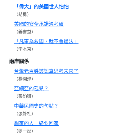
「偉大」的美國世人怕怕
（胡勇）
美國的安全承諾遇考驗
（姜書益）
「凡事為救國，就不會違法」
（李本京）
兩岸關係
台灣老百姓該認真思考未來了
（楊開煌）
亞細亞的孤兒？
（張鈞凱）
中華民國史的句點？
（張許杜）
想家的人 終要回家
（劉一然）