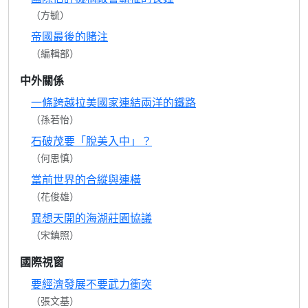
（方毓）
帝國最後的賭注
（編輯部）
中外關係
一條跨越拉美國家連結兩洋的鐵路
（孫若怡）
石破茂要「脫美入中」？
（何思慎）
當前世界的合縱與連橫
（花俊雄）
異想天開的海湖莊園協議
（宋鎮照）
國際視窗
要經濟發展不要武力衝突
（張文基）