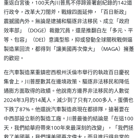
重返白宮後，100天內川普馬不停蹄簽署創紀錄的142道
行政令，改革大刀闊斧，戰線四面延伸，「百日新政」
震撼國內外。無論是逮捕和驅逐非法移民、成立「政府
效率部」（DOGE）裁撤冗員，還是推翻白左「多元、平
等、包容」（DEI）意識型態，抑或發動全球關稅戰倒逼
製造業回流，都得到「讓美國再次偉大」（MAGA）擁躉
的歡迎。
在汽車製造業重鎮密西根州沃倫市舉行的執政百日慶祝
集會上，川普歷數其在邊境政策、驅逐非法移民和降低
通膨方面取得的政績。他說南方邊界非法移民的人數從
2024年3月的14萬人，減少到了只有7,000多人，蛋價也
下跌了87%。他還說汽車製造商現在都排隊，搶著要在
中西部設立新的製造工廠。川普最後的結論是「在這100
天，我們給華府帶來100年來最深刻的改變」，「我們拯
救了美國夢，我們讓美國再次偉大，而且進行得非常的