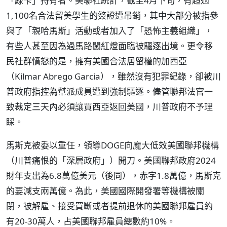
「綠卡」持有者。美聯社統計，截至4月下旬，有超過
1,100名合法留美學生的簽證遭吊銷，其中大部分被指參
與了「親哈馬斯」活動或者加入了「恐怖主義組織」，
有些人甚至因為過馬路闖紅燈面臨被驅逐出境。更令移
民社群憤怒的是，擁有美國合法居留權的加西亞
（Kilmar Abrego Garcia），雖然沒有犯罪紀錄，卻被川
普政府指控為幫派成員遭到強制驅逐。儘管聯邦法官一
致裁定三天內必須讓賈西亞返回美國，川普政府不予理
睬。
馬斯克被委以重任，領導DOGE向龐大低效美國聯邦機構
（川普痛恨的「深層政府」）開刀。美國聯邦政府2024
財年支出為6.8萬億美元（後同），赤字1.8萬億，馬斯克
的要減支兩萬億。為此，美國國際開發署等機構被關
閉，被解雇、接受買斷或者提前退休的美國聯邦雇員約
有20-30萬人，占美國聯邦雇員總數約10%。