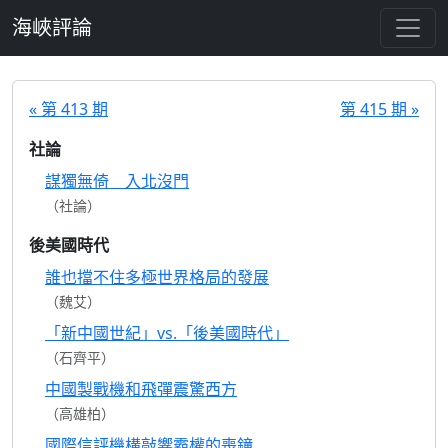
跳至主要內容
海峽評論
« 第 413 期
第 415 期 »
社論
謀獨無倚 入北沒門
（社論）
後美國時代
誰也擋不住多極世界格局的發展
（魏艾）
「新中國世紀」vs.「後美國時代」
（石齊平）
中國製戰機和飛彈震驚西方
（高雄柏）
國際信評機構敲響霸權的喪鐘