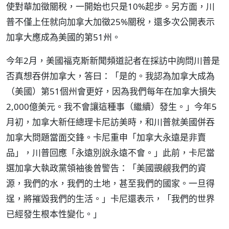
使對華加徵關稅，一開始也只是10%起步。另方面，川
普不僅上任就向加拿大加徵25%關稅，還多次公開表示
加拿大應成為美國的第51州。
今年2月，美國福克斯新聞頻道記者在採訪中詢問川普是
否真想吞併加拿大，答曰：「是的。我認為加拿大成為
（美國）第51個州會更好，因為我們每年在加拿大損失
2,000億美元。我不會讓這種事（繼續）發生。」今年5
月初，加拿大新任總理卡尼訪美時，和川普就美國併吞
加拿大問題當面交鋒。卡尼重申「加拿大永遠是非賣
品」，川普回應「永遠別說永遠不會。」此前，卡尼當
選加拿大執政黨領袖後曾警告：「美國覬覦我們的資
源，我們的水，我們的土地，甚至我們的國家。一旦得
逞，將摧毀我們的生活。」卡尼還表示，「我們的世界
已經發生根本性變化。」