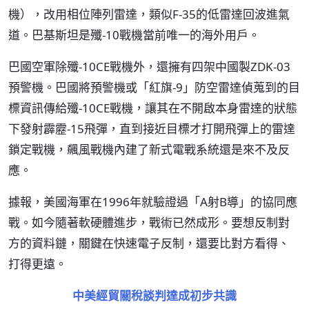
機），改用相位陣列雷達，類似F-35的低雷達回波進氣
道。巴基斯坦是殲-10戰機當前唯一的海外用戶。
巴國空軍除殲-10CE戰機外，還擁有四架中國製ZDK-03
預警機。巴國將預警機或「紅旗-9」防空雷達偵蒐到的目
標資訊傳給殲-10CE戰機，讓其在不開啟本身雷達的狀態
下發射霹靂-15飛彈，直到接近目標才打開飛彈上的雷達
鎖定戰機，飆風戰機內建了新式電戰系統還是來不及反
應。
據報，美國海軍在1996年就驗證過「A射B導」的協同應
戰。如今隨著軟硬體進步，戰術已然成形。要想反制對
方的資料鏈，關鍵在快速電子反制，還要比對方看得、
打得更遠。
中美經貿關稅談判達成初步共識