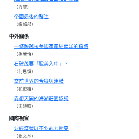
（方毓）
帝國最後的賭注
（編輯部）
中外關係
一條跨越拉美國家連結兩洋的鐵路
（孫若怡）
石破茂要「脫美入中」？
（何思慎）
當前世界的合縱與連橫
（花俊雄）
異想天開的海湖莊園協議
（宋鎮照）
國際視窗
要經濟發展不要武力衝突
（張文基）