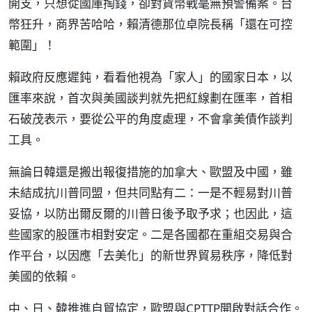
開支，只想從國庫掏錢，卻對貨幣戰毫無預警備案。台
幣狂升，商界苦哈哈，賴清德那位卓院長稱「還在可控
範圍」！
賴政府反應遲鈍，看看他視為「家人」的國家日本，以
匯率來說，首次與美國談判就先把紅線劃在匯率，首相
石破茂表示，要從公平的角度處理，不會拿美債作談判
工具。
無論日韓還是搬出報復措施的加拿大、歐盟及中國，雖
未結成抗川普同盟，但共同點有二：一是不輕易對川普
妥協，以防出爾反爾的川普日後予取予求；也因此，這
些國家的股匯市相對安定。二是各國都在重組交易與合
作平台，以因應「去美化」的新世界貿易秩序，降低對
美國的依賴。
中、日、韓推進自貿協定，歐盟與CPTTP開啟對話合作。