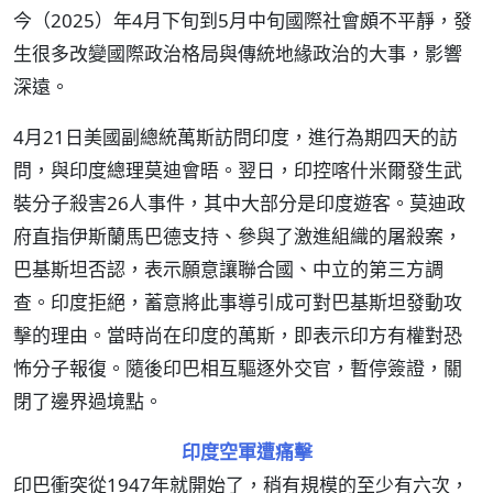
今（2025）年4月下旬到5月中旬國際社會頗不平靜，發
生很多改變國際政治格局與傳統地緣政治的大事，影響
深遠。
4月21日美國副總統萬斯訪問印度，進行為期四天的訪
問，與印度總理莫迪會晤。翌日，印控喀什米爾發生武
裝分子殺害26人事件，其中大部分是印度遊客。莫迪政
府直指伊斯蘭馬巴德支持、參與了激進組織的屠殺案，
巴基斯坦否認，表示願意讓聯合國、中立的第三方調
查。印度拒絕，蓄意將此事導引成可對巴基斯坦發動攻
擊的理由。當時尚在印度的萬斯，即表示印方有權對恐
怖分子報復。隨後印巴相互驅逐外交官，暫停簽證，關
閉了邊界過境點。
印度空軍遭痛擊
印巴衝突從1947年就開始了，稍有規模的至少有六次，