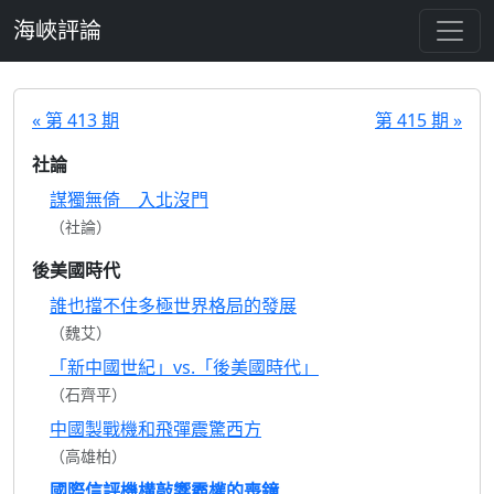
跳至主要內容
海峽評論
« 第 413 期
第 415 期 »
社論
謀獨無倚 入北沒門
（社論）
後美國時代
誰也擋不住多極世界格局的發展
（魏艾）
「新中國世紀」vs.「後美國時代」
（石齊平）
中國製戰機和飛彈震驚西方
（高雄柏）
國際信評機構敲響霸權的喪鐘