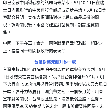
印巴空戰中國製戰機的話題尚未結束，5月10-11日在瑞
士日內瓦舉行的中美經貿會談達成初步共識。5月12日發
表聯合聲明，宣布大幅調降對彼此進口商品課徵的關
稅。調降關稅後，兩國將建立對話機制，討論經貿關
係。
中國一下子在軍工實力、關稅戰兩個戰場取勝。相形之
上，看看同一時間賴政府的表現？
台幣對美元劇升約一成
台灣由賴政府行政院副院長鄭麗君領軍與美方談判，5月
1日才結束在美首輪會談，5月2日台幣即強升9.5角，創
下央行自1989年4月採行管理浮動匯率制度以來最大單日
升幅，彈升力道居各亞洲貨幣之冠。一個多月前，川普
宣布對等關稅，台灣股匯雙殺，淪為最弱亞股、亞幣。
關稅風暴90天豁免期吉兇未定，股市美債暫時回穩，未