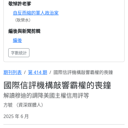
敬悼許老爹
自反而縮的軍人政治家
（耿榮水）
編後與新聞剪輯
編後
字數統計
期刊列表
第 414 期
國際信評機構敲響霸權的喪鐘
國際信評機構敲響霸權的喪鐘
解讀穆迪的調降美國主權信用評等
方毓 （資深媒體人）
2025 年 6 月