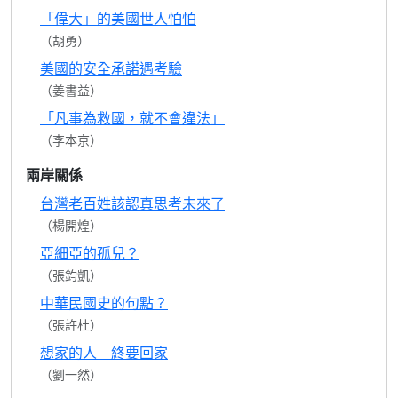
「偉大」的美國世人怕怕
（胡勇）
美國的安全承諾遇考驗
（姜書益）
「凡事為救國，就不會違法」
（李本京）
兩岸關係
台灣老百姓該認真思考未來了
（楊開煌）
亞細亞的孤兒？
（張鈞凱）
中華民國史的句點？
（張許杜）
想家的人 終要回家
（劉一然）