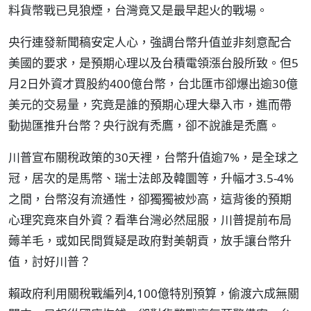
料貨幣戰已見狼煙，台灣竟又是最早起火的戰場。
央行連發新聞稿安定人心，強調台幣升值並非刻意配合
美國的要求，是預期心理以及台積電領漲台股所致。但5
月2日外資才買股約400億台幣，台北匯市卻爆出逾30億
美元的交易量，究竟是誰的預期心理大舉入市，進而帶
動拋匯推升台幣？央行說有禿鷹，卻不說誰是禿鷹。
川普宣布關稅政策的30天裡，台幣升值逾7%，是全球之
冠，居次的是馬幣、瑞士法郎及韓圜等，升幅才3.5-4%
之間，台幣沒有流通性，卻獨獨被炒高，這背後的預期
心理究竟來自外資？看準台灣必然屈服，川普提前布局
薅羊毛，或如民間質疑是政府對美朝貢，放手讓台幣升
值，討好川普？
賴政府利用關稅戰編列4,100億特別預算，偷渡六成無關