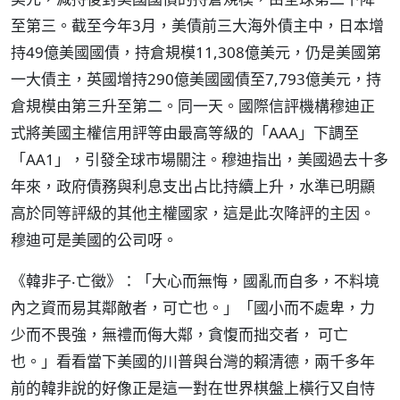
至第三。截至今年3月，美債前三大海外債主中，日本增
持49億美國國債，持倉規模11,308億美元，仍是美國第
一大債主，英國增持290億美國國債至7,793億美元，持
倉規模由第三升至第二。同一天。國際信評機構穆迪正
式將美國主權信用評等由最高等級的「AAA」下調至
「AA1」，引發全球市場關注。穆迪指出，美國過去十多
年來，政府債務與利息支出占比持續上升，水準已明顯
高於同等評級的其他主權國家，這是此次降評的主因。
穆迪可是美國的公司呀。
《韓非子‧亡徵》：「大心而無悔，國亂而自多，不料境
內之資而易其鄰敵者，可亡也。」「國小而不處卑，力
少而不畏強，無禮而侮大鄰，貪愎而拙交者， 可亡
也。」看看當下美國的川普與台灣的賴清德，兩千多年
前的韓非說的好像正是這一對在世界棋盤上橫行又自恃