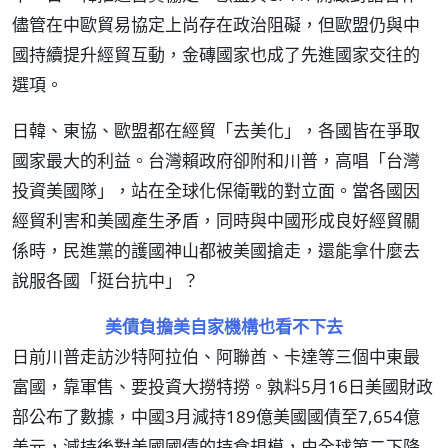
儘管在中歐貿易協定上尚存在政治阻礙，但歐盟仍與中
國持續提升經貿互動，金磚國家也成了先進國家交往的
選項。
日韓、東協、歐盟都在經貿「去美化」，各國皆在爭取
國家最大的利益。台灣賴政府卻附和川普，高唱「台灣
投資美國隊」，站在全球化保衛戰的對立面。當各國因
經貿利害和美國產生矛盾，同時與中國形成良好經貿關
係時，民進黨的護國神山都被美國搶走，還能拿什麼去
說服各國「挺台抗中」？
美債負擔美自家機構也看不下去
日前川普走訪沙特阿拉伯、阿聯酋、卡達等三個中東最
富國，靠軍售、要投資大撈特撈。孰料5月16日美國財政
部公布了數據，中國3月減持189億美國國債至7,654億
美元，減持後對美國國債的持倉規模，由全球第二下降