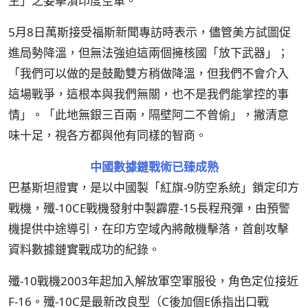
生」之姿擊潰印度空軍。
5月8日萬斯接受福斯新聞專訪時表示，儘管美方試圖促
進局勢降溫，但無法強迫這兩個擁核國「放下武器」；
「我們可以做的是鼓勵雙方稍做降溫，但我們不會介入
這場戰爭，這根本與我們無關，也不是我們能掌控的事
情」。「此地無銀三百兩，隔壁阿二不曾偷」，撇清意
味十足，視各方都與他有同樣的智商。
中國數據鏈戰術已臻成熟
巴基斯坦證實，是以中國製「紅旗-9防空系統」鎖定印方
戰機，殲-10CE戰機發射中製霹靂-15長程飛彈，由預警
機提供中途導引，在印方空域內將敵機擊落，首創攻擊
資料數據鏈實戰成功的紀錄。
殲-10戰機2003年起加入解放軍空軍服役，角色定位接近
F-16。殲-10C是最新改良型（C後加個E係指出口戰