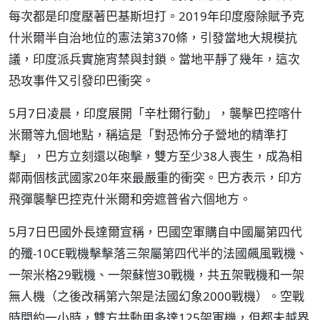
每次都是印度壓著巴基斯坦打。2019年印度廢除賦予克
什米爾半自治地位的憲法第370條，引發當地大規模抗
議，印度派兵實施宵禁與封鎖。當地平靜了幾年，這次
恐攻事件又引發印巴衝突。
5月7日凌晨，印度展開「辛杜爾行動」，襲擊巴控喀什
米爾等九個地點，稱這是「對恐怖分子營地的精準打
擊」，巴方立刻還以砲擊，雙方至少38人喪生，成為相
鄰兩個核武國家20年來最嚴重的衝突。巴方表示，印方
飛彈襲擊巴控克什米爾和旁遮普省六個地方。
5月7日巴國外長達爾宣稱，巴國空軍購自中國屬第四代
的殲-10CE戰機擊擊落三架屬第四代半的法國飆風戰機、
一架米格29戰機、一架蘇愷30戰機，共五架戰機和一架
無人機（之後改稱第六架是法國幻象2000戰機）。空戰
時間約一小時，雙方共動用多達125架軍機，但都未越界