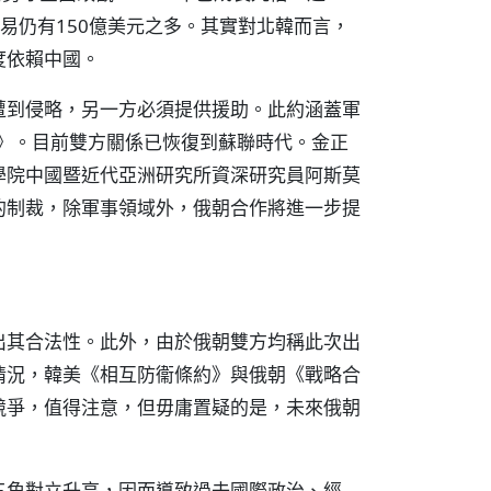
貿易仍有150億美元之多。其實對北韓而言，
度依賴中國。
遭到侵略，另一方必須提供援助。此約涵蓋軍
約》。目前雙方關係已恢復到蘇聯時代。金正
學院中國暨近代亞洲研究所資深研究員阿斯莫
的制裁，除軍事領域外，俄朝合作將進一步提
出其合法性。此外，由於俄朝雙方均稱此次出
情況，韓美《相互防衞條約》與俄朝《戰略合
競爭，值得注意，但毋庸置疑的是，未來俄朝
三角對立升高，因而導致過去國際政治、經