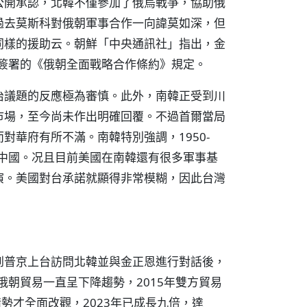
公開承認，北韓不僅參加了俄烏戰爭，協助俄
過去莫斯科對俄朝軍事合作一向諱莫如深，但
同樣的援助云。朝鮮「中央通訊社」指出，金
方簽署的《俄朝全面戰略合作條約》規定。
治議題的反應極為審慎。此外，南韓正受到川
市場，至今尚未作出明確回覆。不過首爾當局
對華府有所不滿。南韓特別強調，1950-
及中國。况且目前美國在南韓還有很多軍事基
演。美國對台承諾就顯得非常模糊，因此台灣
到普京上台訪問北韓並與金正恩進行對話後，
俄朝貿易一直呈下降趨勢，2015年雙方貿易
後情勢才全面改觀，2023年已成長九倍，達