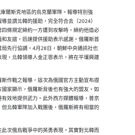
滅庫爾斯克地區的烏克蘭軍隊。報導特別強
導並謂北韓的援助，完全符合去（2024）
第四條規定締約一方遭到攻擊時，締約他造必
義和友誼，迅速提供援助表示感謝。俄羅斯首
局先行協調。4月28日，朝鮮中央通訊社也
表現，北韓領導人金正恩表示，將在平壤興建
羅斯作戰之報導，這次為俄國官方主動宣布證
方國家顯示，俄羅斯背後也有強大的盟友。如
時有效地提供武力。此外西方媒體報導，普京
，但北韓軍隊加入戰團後，俄羅斯將有相當的
在此次俄烏戰爭中的英勇表現。其實對北韓而