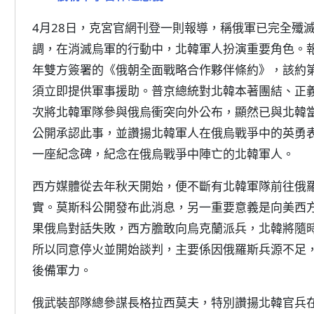
4月28日，克宮官網刊登一則報導，稱俄軍已完全殲
調，在消滅烏軍的行動中，北韓軍人扮演重要角色。報
年雙方簽署的《俄朝全面戰略合作夥伴條約》，該約
須立即提供軍事援助。普京總統對北韓本著團結、正
次將北韓軍隊參與俄烏衝突向外公布，顯然已與北韓當
公開承認此事，並讚揚北韓軍人在俄烏戰爭中的英勇
一座紀念碑，紀念在俄烏戰爭中陣亡的北韓軍人。
西方媒體從去年秋天開始，便不斷有北韓軍隊前往俄
實。莫斯科公開發布此消息，另一重要意義是向美西
果俄烏對話失敗，西方膽敢向烏克蘭派兵，北韓將隨
所以同意停火並開始談判，主要係因俄羅斯兵源不足
後備軍力。
俄武裝部隊總參謀長格拉西莫夫，特別讚揚北韓官兵