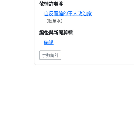
敬悼許老爹
自反而縮的軍人政治家
（耿榮水）
編後與新聞剪輯
編後
字數統計