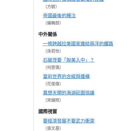
（方毓）
帝國最後的賭注
（編輯部）
中外關係
一條跨越拉美國家連結兩洋的鐵路
（孫若怡）
石破茂要「脫美入中」？
（何思慎）
當前世界的合縱與連橫
（花俊雄）
異想天開的海湖莊園協議
（宋鎮照）
國際視窗
要經濟發展不要武力衝突
（張文基）