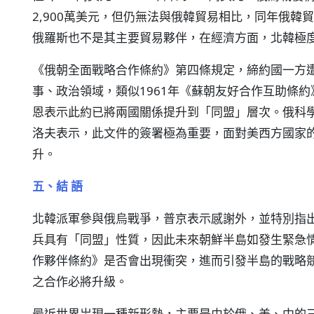
2,900萬美元，但仍無法與俄韓貿易相比，同年俄韓
俄羅斯也不是其主要貿易夥伴，在經濟方面，北韓極
《俄朝全面戰略合作條約》第四條規定，締約國一方
事、政治領域，類似1961年《蘇朝友好合作互助條
恩表示此約已將兩國關係提升到「同盟」層次。俄科
洛夫表示，此文件的簽署極為重要，面對美西方國家
升。
五、結 語
北韓派軍參與俄烏戰爭，普京表示感謝外，並特別指
兵具有「同盟」性質，因此未來朝鮮半島如發生緊急
作夥伴條約》是否會出現衝突，進而引發半島的戰略
之合作必將升級。
最近世界岀現一種新形勢，主要是由於俄、美、中的