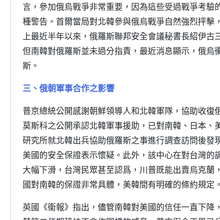
言，參加俄烏戰爭非常重要，因為這些受過戰爭考驗
種警告。首爾當局對北韓參與俄烏戰爭自然強烈抨擊
上最近半年以來，俄羅斯聯邦安全會議秘書長紹伊古
但南韓對俄羅斯並未過分指責，最近消息顯示，俄烏
斯。
三、俄朝軍事合作之影響
普京總統公開感謝朝鮮領導人和北韓軍隊，協助收復
莫斯科之公開承認北韓軍事援助，已對南韓、日本、
研究所就北韓出兵協助俄羅斯之事進行調查訪問後發
美國的安全保證表示懷疑。此外，該中心在對台灣的
大幅下滑，台灣民眾甚至認爲，川普既能出賣烏克蘭
國對南韓的保證非常具體，美韓間有明確的條約規定
英國《衞報》指出，儘管南韓對美國的信任一直下降