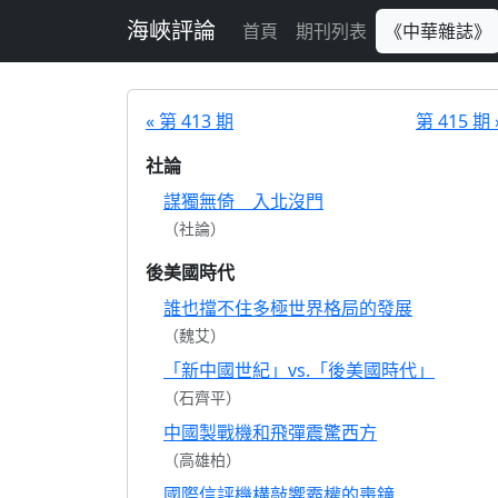
跳至主要內容
海峽評論
首頁
期刊列表
《中華雜誌》
« 第 413 期
第 415 期 
社論
謀獨無倚 入北沒門
（社論）
後美國時代
誰也擋不住多極世界格局的發展
（魏艾）
「新中國世紀」vs.「後美國時代」
（石齊平）
中國製戰機和飛彈震驚西方
（高雄柏）
國際信評機構敲響霸權的喪鐘