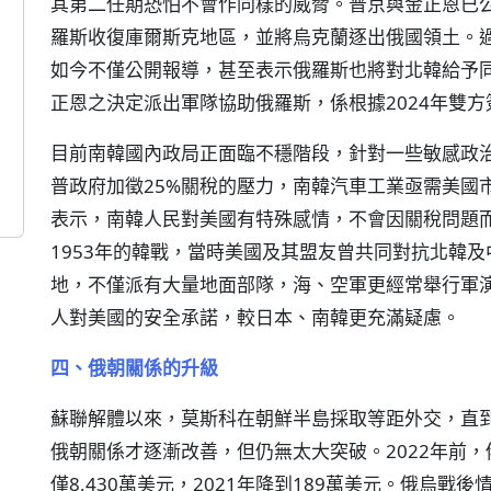
其第二任期恐怕不會作同樣的威脅。普京與金正恩已
羅斯收復庫爾斯克地區，並將烏克蘭逐出俄國領土。
如今不僅公開報導，甚至表示俄羅斯也將對北韓給予
正恩之決定派出軍隊協助俄羅斯，係根據2024年雙
目前南韓國內政局正面臨不穩階段，針對一些敏感政
普政府加徵25%關稅的壓力，南韓汽車工業亟需美國
表示，南韓人民對美國有特殊感情，不會因關稅問題而
1953年的韓戰，當時美國及其盟友曾共同對抗北韓
地，不僅派有大量地面部隊，海、空軍更經常舉行軍
人對美國的安全承諾，較日本、南韓更充滿疑慮。
四、俄朝關係的升級
蘇聯解體以來，莫斯科在朝鮮半島採取等距外交，直
俄朝關係才逐漸改善，但仍無太大突破。2022年前，
僅8,430萬美元，2021年降到189萬美元。俄烏戰