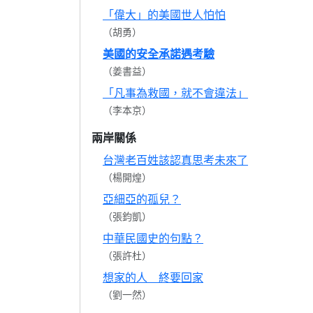
「偉大」的美國世人怕怕
（胡勇）
美國的安全承諾遇考驗
（姜書益）
「凡事為救國，就不會違法」
（李本京）
兩岸關係
台灣老百姓該認真思考未來了
（楊開煌）
亞細亞的孤兒？
（張鈞凱）
中華民國史的句點？
（張許杜）
想家的人 終要回家
（劉一然）