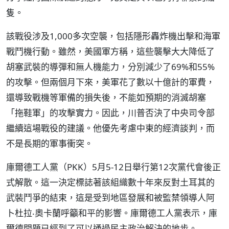
隻。
該戰役涉及1,000多次空襲，包括隱形轟炸機出擊和海軍
戰鬥機行動。雖然，美國軍方稱，這些襲擊大大降低了
胡塞武裝的導彈和無人機能力，分別減少了69%和55%
的攻擊。但兩個月下來，美軍花了數以十億計的軍費，
還導致戰機等軍備的損失後，不能如預期的消滅胡塞
「拖鞋軍」的攻擊實力。因此，川普否決了中央司令部
繼續這場戰役的建議。他優先考慮中東的經濟談判，而
不是長期的軍事衝突。
庫爾德工人黨（PKK）5月5-12日舉行第12次黨代會後正
式解散。這一決定標誌著該組織數十年來反對土耳其的
武裝鬥爭的結束，這是受到地區發展和被監禁領導人阿
卜杜拉‧奧卡蘭呼籲和平的影響。庫爾德工人黨表示，庫
爾德問題已經到了可以通過民主政治解決的地步。