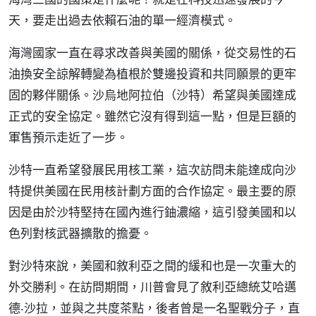
天，要走出過去依賴石油的單一經濟模式。
海灣國家一直在尋求改善與美國的關係，從交易性的石
油換安全諒解轉變為植根於雙邊投資和共同願景的更牢
固的夥伴關係。沙烏地阿拉伯（沙特）希望與美國達成
正式的安全協定。雖然它沒有得到這一點，但是巨額的
軍售預示走近了一步。
沙特一直希望發展民用核工業，這次訪問未能達成向沙
特提供美國在民用核計劃方面的合作協定。最主要的原
因是由於沙特堅持在國內進行鈾濃縮，這引發美國和以
色列對核武器擴散的擔憂。
對沙特來說，美國和敘利亞之間的緩和也是一次重大的
外交勝利。在訪問期間，川普會見了敘利亞總統艾哈邁
德‧沙拉，並與之共度茶點，後者曾是一名聖戰分子，直