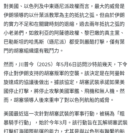
對美國、以色列及中東遜尼派政權而言，最大的威脅是
伊朗領導的以什葉派教眾為主的抵抗之弧。但由於伊朗
的實力不足和在關鍵時刻的退縮，過去兩年抵抗之弧的
小老弟們，如敘利亞的阿薩德政權、黎巴嫩的真主黨、
巴勒斯坦的哈馬斯（遜尼派）都受到嚴酷打擊，僅有葉
門的胡塞組織還有戰鬥力。
然而，川普今（2025）年5月6日訪問沙特前幾天，下令
停止對伊朗支持的胡塞叛軍的空襲。該決定是在阿曼斡
旋達成的協議後做出。據該協定，胡塞武裝承諾如果美
國停止打擊，將停止攻擊美國軍艦、飛機和無人機。然
而，胡塞領導人後來重申了對以色列航船的威脅。
美國最近這一次針對胡塞武裝的軍事行動，被稱為「粗
暴騎手行動」，始於今年3月。該行動旨在瓦解胡塞武裝
打擊紅海國際航運的能力，尤其是與以色列有聯繫的船