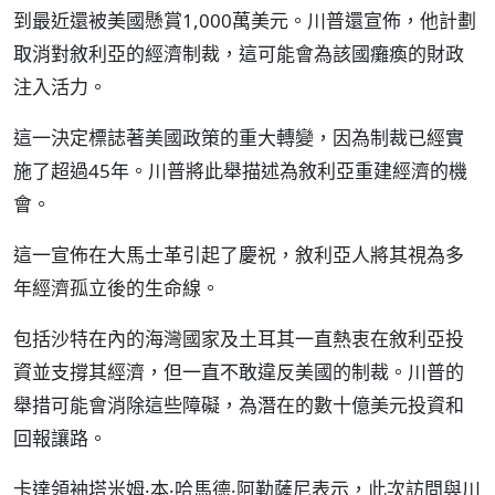
到最近還被美國懸賞1,000萬美元。川普還宣佈，他計劃
取消對敘利亞的經濟制裁，這可能會為該國癱瘓的財政
注入活力。
這一決定標誌著美國政策的重大轉變，因為制裁已經實
施了超過45年。川普將此舉描述為敘利亞重建經濟的機
會。
這一宣佈在大馬士革引起了慶祝，敘利亞人將其視為多
年經濟孤立後的生命線。
包括沙特在內的海灣國家及土耳其一直熱衷在敘利亞投
資並支撐其經濟，但一直不敢違反美國的制裁。川普的
舉措可能會消除這些障礙，為潛在的數十億美元投資和
回報讓路。
卡達領袖塔米姆‧本‧哈馬德‧阿勒薩尼表示，此次訪問與川