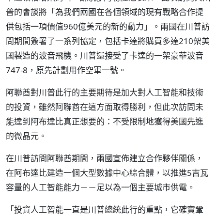
普的會談將「為我們兩國在各個領域的現有戰略合作提
供包括一項價值960億美元的新的動力」。兩國在川普訪
問期間簽署了一系列協定，包括卡達將購買多達210架美
國製造的波音飛機。川普還接受了卡達的一架豪華波音
747-8，原先計劃用作空軍一號。
阿聯酋對川普此行的主要期待是加大對人工智能和技術
的投資，雖然阿聯酋在這方面取得勝利，但此次訪問未
能達到阿布達比真正想要的：不受限制地獲得美國先進
的微晶元。
在川普訪問阿聯酋期間，兩國宣佈建立合作夥伴關係，
在阿布達比建造一個大型數據中心綜合體，以推進5吉瓦
容量的人工智能能力－－足以為一個主要城市供電。
「投資人工智能一直是川普總統此行的重點，它確實鞏