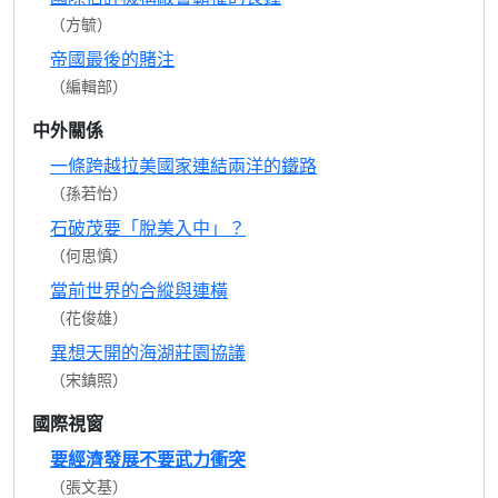
（方毓）
帝國最後的賭注
（編輯部）
中外關係
一條跨越拉美國家連結兩洋的鐵路
（孫若怡）
石破茂要「脫美入中」？
（何思慎）
當前世界的合縱與連橫
（花俊雄）
異想天開的海湖莊園協議
（宋鎮照）
國際視窗
要經濟發展不要武力衝突
（張文基）