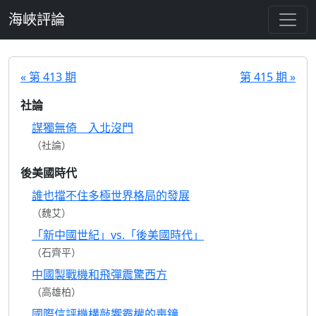
跳至主要內容
海峽評論
« 第 413 期
第 415 期 »
社論
謀獨無倚 入北沒門
（社論）
後美國時代
誰也擋不住多極世界格局的發展
（魏艾）
「新中國世紀」vs.「後美國時代」
（石齊平）
中國製戰機和飛彈震驚西方
（高雄柏）
國際信評機構敲響霸權的喪鐘