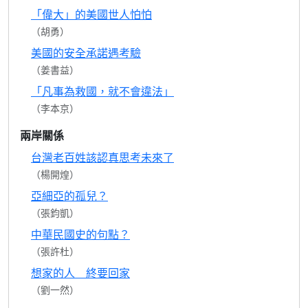
「偉大」的美國世人怕怕
（胡勇）
美國的安全承諾遇考驗
（姜書益）
「凡事為救國，就不會違法」
（李本京）
兩岸關係
台灣老百姓該認真思考未來了
（楊開煌）
亞細亞的孤兒？
（張鈞凱）
中華民國史的句點？
（張許杜）
想家的人 終要回家
（劉一然）