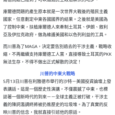
庫爾德問題的產生原本就是一次世界大戰後的殖民主義
國家，任意劃定中東各國國界的結果。之後就是美國為
了控制中東，扶植庫爾德人來牽制土耳其、伊朗、敘利
亞及伊拉克政府，做為維護美國和以色列利益的工具。
而川普為了MAGA，決定要告別過去的干涉主義，戰略收
縮，不再繼續支持庫爾德工人黨，直接導致土耳其的PKK
無法生存，不得不做出正式解散的決定！
川普的中東大戰略
5月13日川普在利雅德市舉行的沙特－美國投資論壇上發
表講話。這是一個歷史性演講，不僅震撼了中東，也標
誌著一個新時代的到來－－全球主義正被打破，干涉主
義的陳詞濫調終將被扔進歷史的垃圾堆。為了真實的反
映川普的信念，我就直接引述他的原話。