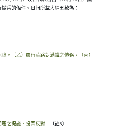
行撤兵的條件。日報所載大綱五款為：
保障。（乙）履行華路對滿鐵之債務。（丙）
。
問題之提議，投票反對
。
〔註5〕