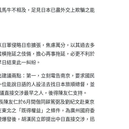
風馬牛不相及，足見日本已盡外交上欺騙之能
以日軍侵略日愈擴張，焦慮萬分，以其過去多
蠻橫拖延之伎倆，擔心再事拖延，必更不利於
早日結束此一糾紛。
出建議兩點：第一，立刻電告南京，要求國民
一位能說日語的人設法去找日本旅順總督，並
議直接交涉最早之人，後得陳友仁支持。
部長陳友仁於6月間偕同薛篤弼及劉紀文赴東京
在東北之「既得權益」之條件，為廣州國府委
變爆發後，胡漢民立即提出中日直接交涉，迅