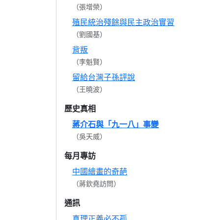
（張增榮）
殖民統治殘餘與民主政治實習
（劉國基）
背叛
（李魁賢）
留給台灣子孫評說
（王曉波）
歷史真相
蔣介石與「九一八」事變
（吳天威）
每月專訪
中國繪畫的奇葩
（蔣欽堯訪問）
通訊
真理正義必不孤