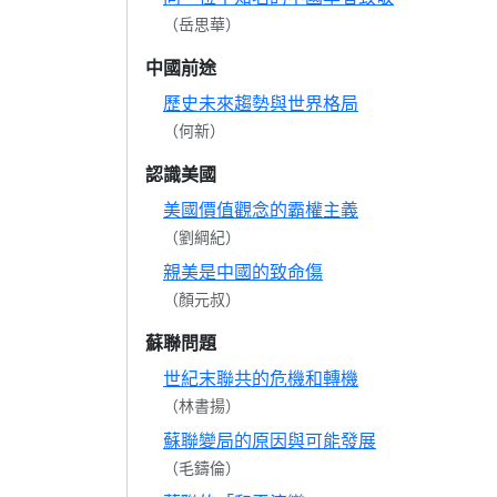
（岳思華）
中國前途
歷史未來趨勢與世界格局
（何新）
認識美國
美國價值觀念的霸權主義
（劉綱紀）
親美是中國的致命傷
（顏元叔）
蘇聯問題
世紀末聯共的危機和轉機
（林書揚）
蘇聯變局的原因與可能發展
（毛鑄倫）