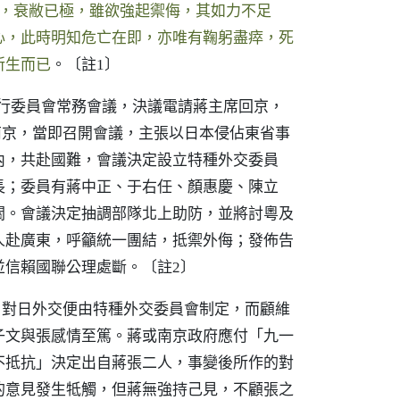
氣，衰敝已極，雖欲強起禦侮，其如力不足
心，此時明知危亡在即，亦唯有鞠躬盡瘁，死
所生而已
。
〔註1〕
執行委員會常務會議，決議電請蔣主席回京，
南京，當即召開會議，主張以日本侵佔東省事
內，共赴國難，會議決定設立特種外交委員
長；委員有蔣中正、于右任、顏惠慶、陳立
關。會議決定抽調部隊北上助防，並將討粵及
人赴廣東，呼籲統一團結，抵禦外侮；發佈告
並信賴國聯公理處斷。
〔註2〕
，對日外交便由特種外交委員會制定，而顧維
子文與張感情至篤。蔣或南京政府應付「九一
不抵抗」決定出自蔣張二人，事變後所作的對
的意見發生牴觸，但蔣無強持己見，不顧張之