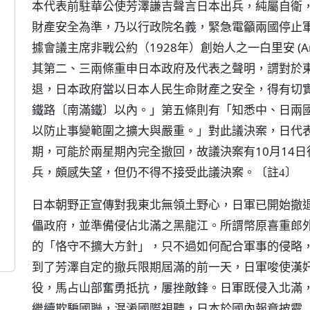
本代表前駐華公使芳澤謙吉聲言日本出兵，純屬自衛
財產安全為準，乃以行政院名義，緊急電籲兩國停止軍
據會議主席非戰公約（1928年）創始人之一白里安 (Aris
其第二、三兩條重申日本政府及代表之聲明，謂對於
退，日本政府當以日本人民生命財產之安全，得有切
鐵路〔南滿鐵〕以內。」第五條則有「知悉中、日兩
以防止事變範圍之擴大與嚴重。」對此議決案，日代
期，可能於兩星期內完全撤回，故議決案有10月14
兵，頗感失望，但仍不得不接受此議決案。
〔註4〕
日本朝野正宣傳對我東北無領土野心，日軍已開始撤
儡政府，並準備侵佔北滿之黑龍江。所謂幣原喜重郎
的「恪守不擴大方針」，只不過如何配合軍事的侵略
到了芳澤自定的撤兵限期屆滿的前一天，日軍唆使漢
役，馬占山部奮勇抵抗，屢挫敵鋒。日軍既侵入北滿
繼續欺騙國聯，混淆國際視聽，日本於國內報章披露（1