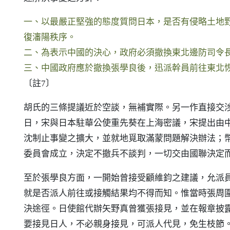
一、以最嚴正堅強的態度質問日本，是否有侵略土地
復瀋陽秩序。
二、為表示中國的決心，政府必須撤換東北邊防司令
三、中國政府應於撤換張學良後，迅派幹員前往東北
〔註7〕
胡氏的三條提議近於空談，無補實際。另一作直接交
日，宋與日本駐華公使重先葵在上海密議，宋提出由
沈制止事變之擴大，並就地覓取滿蒙問題解決辦法；幣
委員會成立，決定不撤兵不談判，一切交由國聯決定
至於張學良方面，一開始曾接受顧維鈞之建議，允派
就是否派人前往或接觸結果均不得而知。惟當時張周
決途徑。日使館代辦矢野真曾獲張接見，並在報章披
要接見日人，不必親身接見，可派人代見，免生枝節