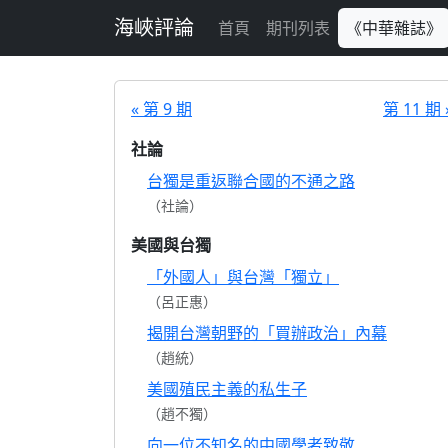
跳至主要內容
海峽評論
首頁
期刊列表
《中華雜誌》
« 第 9 期
第 11 期 
社論
台獨是重返聯合國的不通之路
（社論）
美國與台獨
「外國人」與台灣「獨立」
（呂正惠）
揭開台灣朝野的「買辦政治」內幕
（趙統）
美國殖民主義的私生子
（趙不獨）
向一位不知名的中國學者致敬