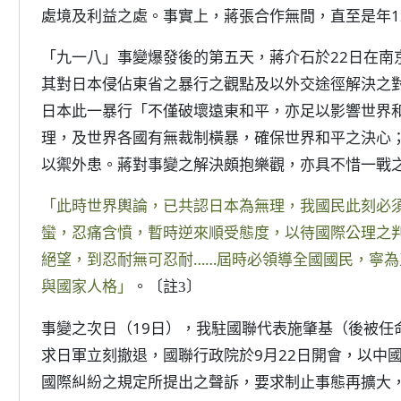
處境及利益之處。事實上，蔣張合作無間，直至是年1
「九一八」事變爆發後的第五天，蔣介石於22日在南
其對日本侵佔東省之暴行之觀點及以外交途徑解決之
日本此一暴行「不僅破壞遠東和平，亦足以影響世界
理，及世界各國有無裁制橫暴，確保世界和平之決心
以禦外患。蔣對事變之解決頗抱樂觀，亦具不惜一戰
「此時世界輿論，已共認日本為無理，我國民此刻必
蠻，忍痛含憤，暫時逆來順受態度，以待國際公理之
絕望，到忍耐無可忍耐……屆時必領導全國國民，寧
與國家人格」
。
〔註3〕
事變之次日（19日），我駐國聯代表施肇基（後被任
求日軍立刻撤退，國聯行政院於9月22日開會，以中
國際糾紛之規定所提出之聲訴，要求制止事態再擴大