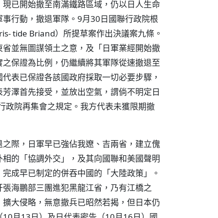
，現已開始撤至南滿鐵路區域，仍以日人生命
事行動，撤退軍隊。9月30日國聯行政院根
- tide Briand）所提草案作出決議案九條。
東省並無圖謀領土之意，及「日軍業經開始撤
實之保證為比例，仍繼續將其軍隊從速撤退至
國代表已保證各該國政府採取一切必要步驟，
表芳澤首先接受，並放出空氣，謂倘不明定日
日行政院再集會之規定。我方代表未獲限期撤
退之際，日軍早已強佔我遼、吉兩省，建立傀
外相的「協調外交」，及其向國聯和美國聲明
，完成早已制定的併吞中國的「大陸政策」。
奸張海鵬部三團進犯黑龍江省，乃有江橋之
，擴大侵略，無意撤兵已昭然若揭，但日本仍
0月13日）及日代表密告（10月16日）國