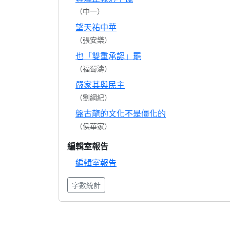
（中一）
望天祐中華
（張安樂）
也「雙重承認」罷
（福蜀濤）
嚴家其與民主
（劉綱紀）
盤古龍的文化不是僵化的
（侯華家）
編輯室報告
編輯室報告
字數統計