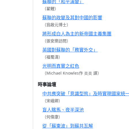
蘇聯的「和平演變」
（翟鯉）
蘇聯的政變及其對中國的影響
（翁啟元博士）
將形成白人為主的新帝國主義集團
（張安樂訪問）
英國對蘇聯的「務實外交」
（福蜀濤）
光明而真實之紅色
（Michael Knowles作 炎炎 譯）
時事論壇
中共應突破「意識型態」及時實現國家統
（宋峨卿）
盲人瞎馬、夜半深池
（何偉康）
從「蘇東波」到蘇共瓦解