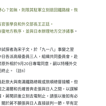
野心？如無，則限其駐軍立刻退回鐵路線，恢
長官張學良和外交部長王正廷。
恢復地方秩序，並與日本辦理地方交涉諸事
。
涉試探者為宋子文，於「九一八」事變之翌
中日各派高級委員三人，組織共同委員會，赴
原外相於9月20日專電同意，嗣以特種外交
而終止。
〔註8〕
員赴旅大與南滿鐵路總裁或旅順總督接觸，但
圍之湯爾和氏確曾奔走張與日人之間，以謀解
露，蔣聞訊後立刻去電制止，請張以後如有必
。關於蔣不願張與日人直接談判一節，早有定