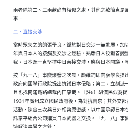
兩者除第二、三兩款尚有相似之處，其他之款簡直是
事。
二、直接交涉
當時眾矢之的的張學良，鑑於對日交涉一無進展，加
年與日本人的接觸及交涉之經驗，熟悉日人狡猾善變
我。日本既一直堅持中日直接交涉，應與日本開議，
按「九一八」事變爆發之次晨，顧維鈞即向張學良提
政府向國聯行政院提出抗議日本侵略；第二，立刻派
且也找南滿鐵路總裁內田康哉。
胡漢民似為提
〔註6〕
1931年廣州成立國民政府後，為對抗南京；其外交
活動，陳曾三次與日外相幣原密談，以中國承認日本
託泰平組合公司購買日本武器之交換。「九一八」事
速解決事變之方針：