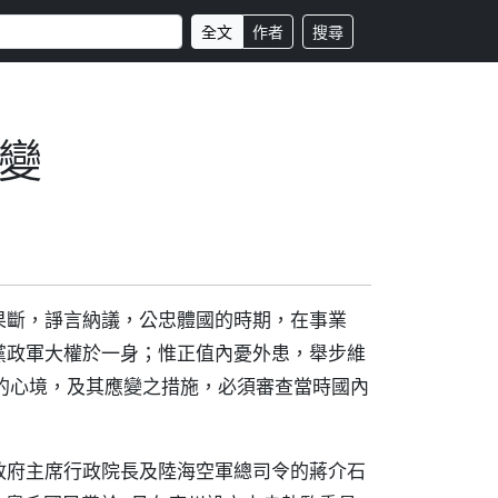
全文
作者
搜尋
變
果斷，諍言納議，公忠體國的時期，在事業
黨政軍大權於一身；惟正值內憂外患，舉步維
的心境，及其應變之措施，必須審查當時國內
政府主席行政院長及陸海空軍總司令的蔣介石