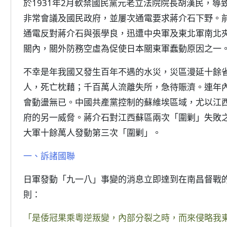
於1931年2月軟禁國民黨元老立法院院長胡漢民，導
非常會議及國民政府，並屢次通電要求蔣介石下野。
通電反對蔣介石與張學良，迅遭中央軍及東北軍南北
關內，關外防務空虛為促使日本關東軍蠢動原因之一
不幸是年我國又發生百年不遇的水災，災區漫延十餘
人，死亡枕藉；千百萬人流離失所，急待賑濟。連年
會動盪無已。中國共產黨控制的蘇維埃區域，尤以江
府的另一威脅。蔣介石對江西蘇區兩次「圍剿」失敗
大軍十餘萬人發動第三次「圍剿」。
一、訴諸國聯
日軍發動「九一八」事變的消息立即達到在南昌督戰的
則：
「是倭冠果乘粵逆叛變，內部分裂之時，而來侵略我