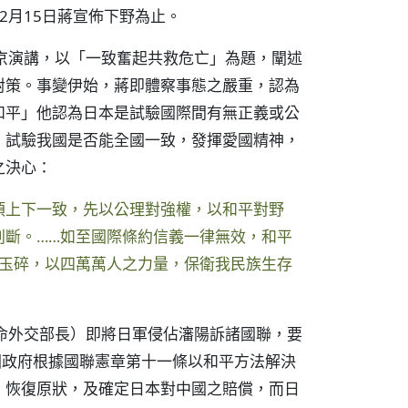
2月15日蔣宣佈下野為止。
京演講，以「一致奮起共救危亡」為題，闡述
對策。事變伊始，蔣即體察事態之嚴重，認為
和平」他認為日本是試驗國際間有無正義或公
；試驗我國是否能全國一致，發揮愛國精神，
之決心：
須上下一致，先以公理對強權，以和平對野
判斷。……如至國際條約信義一律無效，和平
為玉碎，以四萬萬人之力量，保衛我民族生存
命外交部長）即將日軍侵佔瀋陽訴諸國聯，要
國政府根據國聯憲章第十一條以和平方法解決
，恢復原狀，及確定日本對中國之賠償，而日