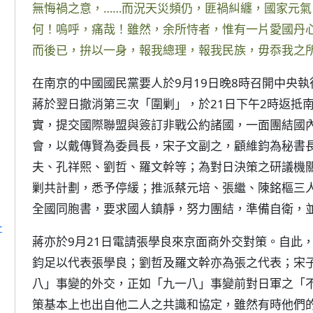
無悔禍之意，……而況天災頻仍，匪禍糾纏，國家元
何！嗚呼，痛哉！雖然，余所恃者，惟有一片愛國丹
而後已，拚以一身，報我總理，報我民族，毋忝我之
在南京的中國國民黨要人於9月19日晚8時召開中央
蔣於翌日撤消第三次「圍剿」，於21日下午2時返抵
實，提交國際聯盟與簽訂非戰公約諸國，一面團結國
會，以戴傳賢為委員長，宋子文副之，顧維鈞為秘書
夫、孔祥熙、劉哲、羅文幹等；為對日決策之研議機
剿共計劃，悉予停緩；推派蔡元培、張繼、陳銘樞三
全國同胞書，要求國人鎮靜，努力團結，準備自衛，
一
蔣亦於9月21日電請張學良來京面商外交對策。自此
鈞足以代表張學良；劉哲及羅文幹亦為張之代表；宋
八」事變的外交，正如「九一八」事變前對日軍之「
策基本上也出自他二人之共識和協定，雖然有時他們