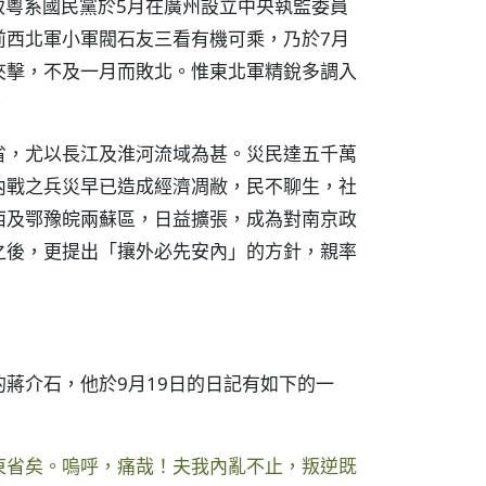
致粵系國民黨於5月在廣州設立中央執監委員
前西北軍小軍閥石友三看有機可乘，乃於7月
夾擊，不及一月而敗北。惟東北軍精銳多調入
。
省，尤以長江及淮河流域為甚。災民達五千萬
內戰之兵災早已造成經濟凋敝，民不聊生，社
西及鄂豫皖兩蘇區，日益擴張，成為對南京政
之後，更提出「攘外必先安內」的方針，親率
蔣介石，他於9月19日的日記有如下的一
東省矣。嗚呼，痛哉！夫我內亂不止，叛逆既