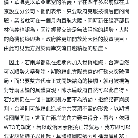
備，華航更以華亞航空的名義，早在四年多以前就在北
京設立分公司。他們表示，只要政府克服技術層面的問
題，業者就可在一個月內直航大陸。同時新任經濟部長
林信義也認為，兩岸經貿交流是無法阻擋的趨勢，大陸
的商機稍縱即逝，政府將更加開放赴大陸的投資項目，
由此可見我方對於兩岸交流日趨積極的態度。
因此，若兩岸都能在近期內加入世貿組織，台灣自然
可以順勢大舉登陸，期盼藉此實際善意的行動來突破僵
局，而只要雙方代表正式開始諮商的接觸，就可被視為
對等兩國論的具體實現，陳水扁政府自然可以此自得。
若北京仍在一個中國原則方面不為所動，拒絕諮商與談
判，台灣則可能藉此造成中共冥頑不靈的形象，以期博
得國際同情，進而在兩岸的角力賽中得分。再者，依照
WTO的規定，若以政治因素阻撓正常貿易，我方即可以
要求該組織予以仲裁，具體將國際勢力引進兩岸糾葛，