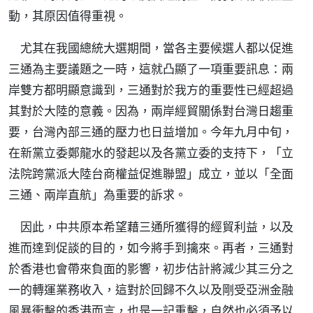
動，其原因值得重視。
尤其在我國總統大選期間，當各主要候選人都以促進
三通為主要議題之一時，這就凸顯了一項重要訊息：兩
岸雙方都明顯意識到，三通對於我方的重要性已經超過
其對於大陸的意義。因為，兩岸經貿關係對台灣日趨重
要，台灣內部三通的壓力也日益增加。今年九月中旬，
在新黨立委鄭龍水的發起以及各黨立委的支持下，「立
法院跨黨派大陸台商權益促進聯盟」成立，並以「全面
三通、兩岸直航」為重要的訴求。
因此，中共原本希望藉三通所獲得的經貿利益，以及
進而達到促談的目的，如今將手到擒來。再者，三通對
於香港也會帶來負面的影響，初步估計將減少其三分之
一的轉運業務收入，這對於回歸不久以及剛受亞洲金融
風暴衝擊的香港而言，也是一記重擊，自然也必須予以