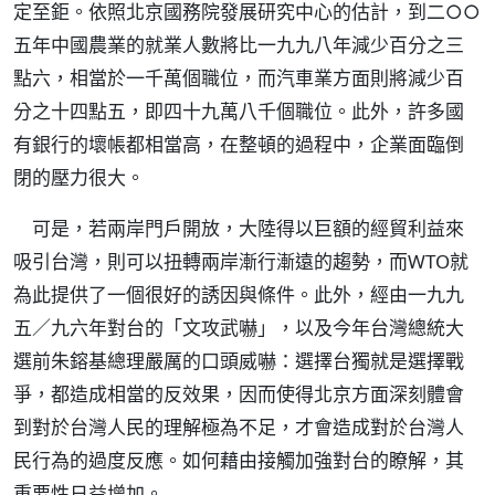
定至鉅。依照北京國務院發展研究中心的估計，到二○○
五年中國農業的就業人數將比一九九八年減少百分之三
點六，相當於一千萬個職位，而汽車業方面則將減少百
分之十四點五，即四十九萬八千個職位。此外，許多國
有銀行的壞帳都相當高，在整頓的過程中，企業面臨倒
閉的壓力很大。
可是，若兩岸門戶開放，大陸得以巨額的經貿利益來
吸引台灣，則可以扭轉兩岸漸行漸遠的趨勢，而WTO就
為此提供了一個很好的誘因與條件。此外，經由一九九
五／九六年對台的「文攻武嚇」，以及今年台灣總統大
選前朱鎔基總理嚴厲的口頭威嚇：選擇台獨就是選擇戰
爭，都造成相當的反效果，因而使得北京方面深刻體會
到對於台灣人民的理解極為不足，才會造成對於台灣人
民行為的過度反應。如何藉由接觸加強對台的瞭解，其
重要性日益增加。