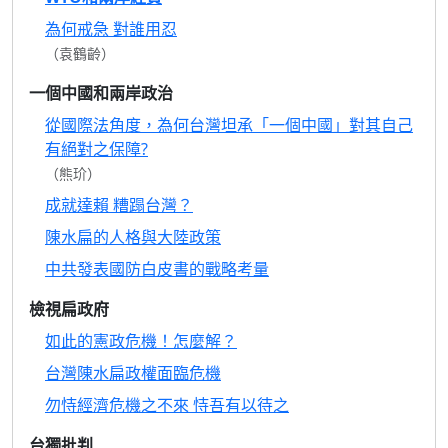
為何戒急 對誰用忍
（袁鶴齡）
一個中國和兩岸政治
從國際法角度，為何台灣坦承「一個中國」對其自己
有絕對之保障?
（熊玠）
成就達賴 糟蹋台灣？
陳水扁的人格與大陸政策
中共發表國防白皮書的戰略考量
檢視扁政府
如此的憲政危機！怎麼解？
台灣陳水扁政權面臨危機
勿恃經濟危機之不來 恃吾有以待之
台獨批判