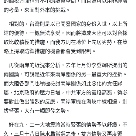
的關稅方面也有不小的調整空間，而且還可以用非經濟
的考量，來面對外來的挑戰。
相對的，台灣則是以已開發國家的身份入世，以上所
述的優待，一概無法享受，因而將造成大陸可以對台採
取比較積極的措施，而我方則在地位上先居劣勢，在策
略上採取防禦措施的機會都會受到限制。
再從兩岸的近況來分析，去年七月份李登輝所提出的
兩國論，可說是近年來兩岸關係的另一最重大的挫折。
而大陸各部門也積極檢討兩岸關係如此惡化的責任歸
屬，北京政府的壓力日增，中共軍方的氣焰高漲，勢必
要對此做出強烈的反應，兩岸軍機在海峽中線相遇，劍
拔弩張，大有一觸即發之勢。
好在九．二一大地震將當時緊張的情勢予以舒緩，不
久，三月十八日陳水扁當選之後，雙方情勢又再度緊