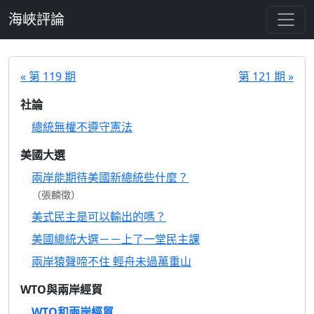
跳至主要內容
海峽評論
« 第 119 期
第 121 期 »
社論
總統無權不遵守憲法
美國大選
兩岸能期待美國新總統些什麼？
（張麟徵）
美式民主是可以輸出的嗎？
美國總統大選－－上了一堂民主課
兩岸猿聲啼不住 輕舟未過萬重山
WTO與兩岸經貿
WTO和兩岸經貿