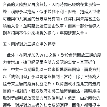
台商的大陸熱又再度興起，因而時間已經站在北京這一
邊，稍微予以拖延，似乎並非不利。但是，拖延入世也
可能與中共高層的分歧意見有關，江澤民與朱鎔基主張
積極入會，並盼藉此逼使國企改革，而另一部分領導人
則有招架不住外來挑戰的擔心，寧願延遲入會。
五、兩岸對於三通立場的轉變
此外，在兩岸加入WTO之後，對於台灣開放三通的壓
力會增加，這已經是兩岸雙方公認的事實。直至近年
來，中共一直期盼能以三通來促進兩岸關係，而我方則
以「戒急用忍」予以防堵與抵制。當時，除了三通為大
陸帶來巨額的經貿利益之外，以商圍政才是北京的最終
目的。相對的，我方政府則將三通待價而沽，期盼能換
取對等談判或放棄武力等政治利益。但是，由於時勢的
遷移，對岸對於三通的態度反趨消極，而我方卻積極主