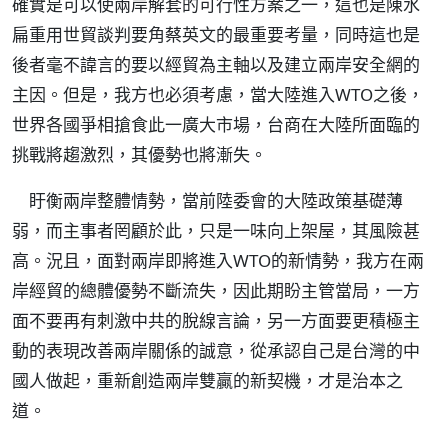
確實是可以使兩岸解套的可行性方案之一，這也是陳水
扁重用世貿談判要角蔡英文的最重要考量，同時這也是
後者毫不諱言的要以經貿為主軸以及建立兩岸安全網的
主因。但是，我方也必須考慮，當大陸進入WTO之後，
世界各國爭相搶食此一廣大市場，台商在大陸所面臨的
挑戰將趨激烈，其優勢也將漸失。
盱衡兩岸整體情勢，當前陸委會的大陸政策基礎薄
弱，而主事者罔顧於此，只是一味向上架屋，其風險甚
高。況且，面對兩岸即將進入WTO的新情勢，我方在兩
岸經貿的總體優勢不斷流失，因此期盼主管當局，一方
面不要再有刺激中共的脫線言論，另一方面要更積極主
動的表現改善兩岸關係的誠意，從承認自己是台灣的中
國人做起，重新創造兩岸雙贏的新契機，才是治本之
道。