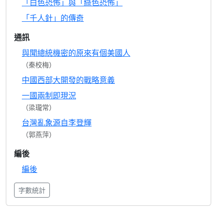
「白色恐怖」與「綠色恐怖」
「千人針」的傳奇
通訊
與聞總統機密的原來有個美國人
（秦校梅）
中國西部大開發的戰略意義
一國兩制即現況
（梁瓏常）
台灣亂象源自李登輝
（郭燕萍）
編後
編後
字數統計