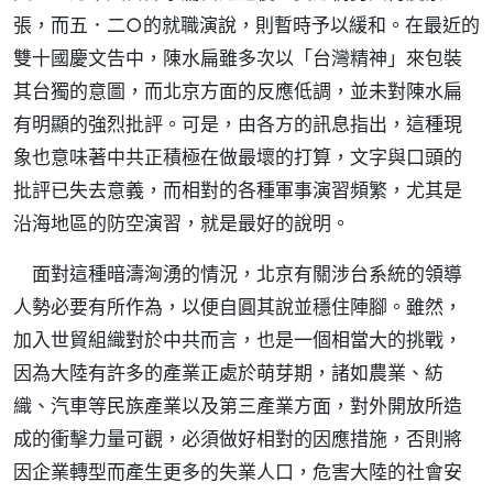
張，而五．二○的就職演說，則暫時予以緩和。在最近的
雙十國慶文告中，陳水扁雖多次以「台灣精神」來包裝
其台獨的意圖，而北京方面的反應低調，並未對陳水扁
有明顯的強烈批評。可是，由各方的訊息指出，這種現
象也意味著中共正積極在做最壞的打算，文字與口頭的
批評已失去意義，而相對的各種軍事演習頻繁，尤其是
沿海地區的防空演習，就是最好的說明。
面對這種暗濤洶湧的情況，北京有關涉台系統的領導
人勢必要有所作為，以便自圓其說並穩住陣腳。雖然，
加入世貿組織對於中共而言，也是一個相當大的挑戰，
因為大陸有許多的產業正處於萌芽期，諸如農業、紡
織、汽車等民族產業以及第三產業方面，對外開放所造
成的衝擊力量可觀，必須做好相對的因應措施，否則將
因企業轉型而產生更多的失業人口，危害大陸的社會安