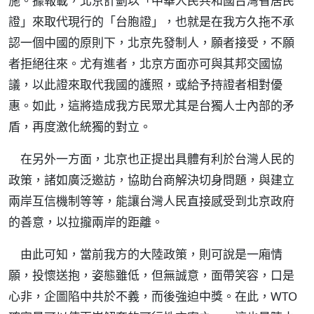
施。據報載，北京計劃以「中華人民共和國台灣省居民
證」來取代現行的「台胞證」，也就是在我方久拖不承
認一個中國的原則下，北京先發制人，願者接受，不願
者拒絕往來。尤有進者，北京方面亦可與其邦交國協
議，以此證來取代我國的護照，或給予持證者相對優
惠。如此，這將造成我方民眾尤其是台獨人士內部的矛
盾，再度激化統獨的對立。
在另外一方面，北京也正提出具體有利於台灣人民的
政策，諸如廣泛邀訪，協助台商解決切身問題，與建立
兩岸互信機制等等，能讓台灣人民直接感受到北京政府
的善意，以拉攏兩岸的距離。
由此可知，當前我方的大陸政策，則可說是一廂情
願，投懷送抱，姿態雖低，但無誠意，面帶笑容，口是
心非，企圖陷中共於不義，而後強迫中獎。在此，WTO