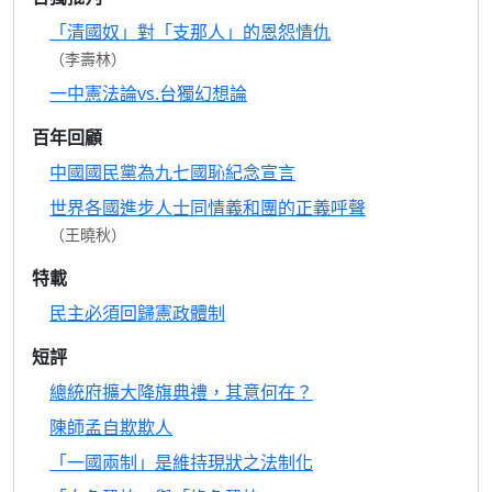
「清國奴」對「支那人」的恩怨情仇
（李壽林）
一中憲法論vs.台獨幻想論
百年回顧
中國國民黨為九七國恥紀念宣言
世界各國進步人士同情義和團的正義呼聲
（王曉秋）
特載
民主必須回歸憲政體制
短評
總統府擴大降旗典禮，其意何在？
陳師孟自欺欺人
「一國兩制」是維持現狀之法制化