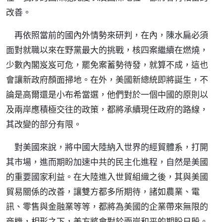
改善。
再依照當前的國內外情勢來研判，在內，陳水扁必須
面對就職以來在野黨最大的挑戰，核四案繼續在燃燒，
少數內閣岌岌可危，罷免案蓄勢待發，就算不成，這也
會讓新政府顏面掃地。在外，美國新總統即將誕生，不
論是高爾還是小布希當選，他們對於一個中國的原則以
及兩岸應積極交往的政策，都將承續現任政府的路線，
其改變的部分有限。
對美國來說，將中國大陸納入世界的經貿體系，打開
其市場，進而期盼加速中共的民主化進程，自然是美國
的重要國家利益。在大陸進入世貿組織之後，其與美國
貿易關係的改善，讓雙方都多所期待，諸如農業、電
訊、零售與金融業等等，都將為美國的企業帶來無限的
商機，相形之下，美方將會對於兩岸和平的期盼日殷。