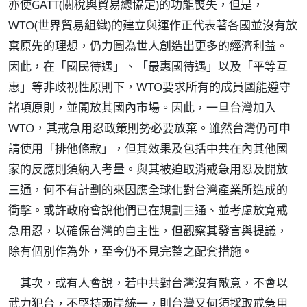
亦使GATT(關稅與貿易總協定)的功能喪失，但是，
WTO(世界貿易組織)的建立與運作正代表著各國並沒有放
棄原先的理想，仍力圖為世人創造出更多的經濟利益。
因此，在「國民待遇」、「最惠國待遇」以及「平等互
惠」等非歧視性原則下，WTO要求所有的成員國能遵守
諸項原則，並開放其國內市場。因此，一旦台灣加入
WTO，其戒急用忍政策則勢必要放棄。雖然台灣仍可申
請使用「排他條款」，但其效果及包括中共在內其他國
家的反應則須納入考量。與其被迫取消戒急用忍及開放
三通，何不有計劃的來因應全球化對台灣產業所造成的
衝擊。或許政府會說他們已在規劃三通、並考慮放寬戒
急用忍，以確保台灣的自主性，但觀察其發言與提議，
除有個別作為外，至今仍不見完整之配套措施。
其次，或有人會說，若中共對台灣沒有敵意，不會以
武力犯台，不堅持兩岸統一，則台灣又何須採取戒急用