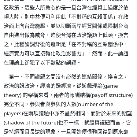
忍政策。這些人所擔心的是一旦台灣在經貿上過度於依
賴大陸，則中共便可利用此「不對稱的互賴關係」在政
治面上向台灣施壓，並以切斷兩岸經貿關係或限制台商
自由進出做為威脅，迫使台灣在政治議題上低頭。換言
之，此種論調背後的邏輯是「在不對稱的互賴關係中，
經濟實力可以直接轉化政治影響力」。然而，此一論證
在理論上卻犯了以下數點的誤謬。
第一、不同議題之間沒有必然的連結關係，換言之，
政治的歸政治，經濟的歸經濟。從遊戲理論(game
theory) 的架構來看，兩者的報酬結構(payoff structure)
完全不同，參與者與參與的人數(number of the
players)在兩項議題中亦不盡然相同，而對於未來的期望
(shadow of the future)也不一樣。就經貿議題而言，它
是持續而且長遠的現象，一旦開始便很難回復到原來毫