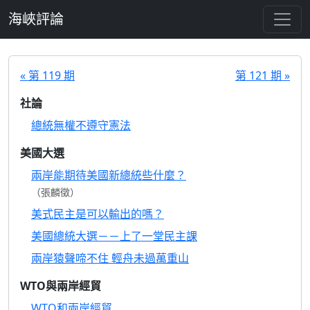
跳至主要內容
海峽評論
« 第 119 期
第 121 期 »
社論
總統無權不遵守憲法
美國大選
兩岸能期待美國新總統些什麼？
（張麟徵）
美式民主是可以輸出的嗎？
美國總統大選－－上了一堂民主課
兩岸猿聲啼不住 輕舟未過萬重山
WTO與兩岸經貿
WTO和兩岸經貿