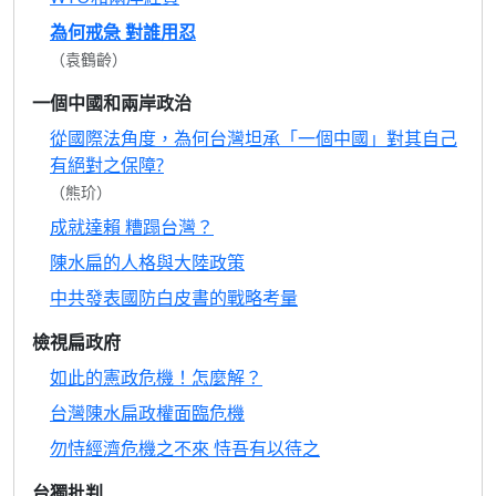
為何戒急 對誰用忍
（袁鶴齡）
一個中國和兩岸政治
從國際法角度，為何台灣坦承「一個中國」對其自己
有絕對之保障?
（熊玠）
成就達賴 糟蹋台灣？
陳水扁的人格與大陸政策
中共發表國防白皮書的戰略考量
檢視扁政府
如此的憲政危機！怎麼解？
台灣陳水扁政權面臨危機
勿恃經濟危機之不來 恃吾有以待之
台獨批判