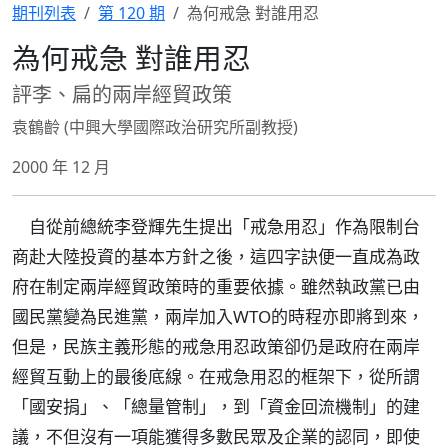
期刊列表
第 120 期
為何戒急 對誰用忍
為何戒急 對誰用忍
評李、扁的兩岸經貿政策
袁鶴齡 (中興大學國際政治研究所副教授)
2000 年 12 月
自從前總統李登輝先生提出「戒急用忍」作為限制台
商赴大陸投資的基本方針之後，這四字訣便一直成為政
府在制定兩岸經貿政策時的重要依據。雖然執政黨已由
國民黨變為民進黨，兩岸加入WTO的時程亦即將到來，
但是，民族主義形態的戒急用忍政策卻仍是政府在兩岸
經貿互動上的最後底線。在戒急用忍的框架下，從所謂
「國安捐」、「總量管制」，到「資金回流機制」的建
議，不但沒有一項能獲得多數民眾及企業的認同，即使