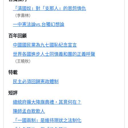
「清國奴」對「支那人」的恩怨情仇
（李壽林）
一中憲法論vs.台獨幻想論
百年回顧
中國國民黨為九七國恥紀念宣言
世界各國進步人士同情義和團的正義呼聲
（王曉秋）
特載
民主必須回歸憲政體制
短評
總統府擴大降旗典禮，其意何在？
陳師孟自欺欺人
「一國兩制」是維持現狀之法制化