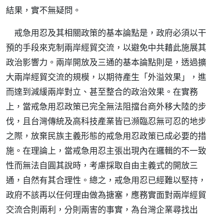
結果，實不無疑問。
戒急用忍及其相關政策的基本論點是，政府必須以干
預的手段來克制兩岸經貿交流，以避免中共藉此施展其
政治影響力。兩岸開放及三通的基本論點則是，透過擴
大兩岸經貿交流的規模，以期待產生「外溢效果」，進
而達到減緩兩岸對立、甚至整合的政治效果。在實務
上，當戒急用忍政策已完全無法阻擋台商外移大陸的步
伐，且台灣傳統及高科技產業皆已瀕臨忍無可忍的地步
之際，放棄民族主義形態的戒急用忍政策已成必要的措
施。在理論上，當戒急用忍主張出現內在邏輯的不一致
性而無法自圓其說時，考慮採取自由主義式的開放三
通，自然有其合理性。總之，戒急用忍已經難以堅持，
政府不該再以任何理由做為搪塞，應務實面對兩岸經貿
交流合則兩利，分則兩害的事實，為台灣企業尋找出