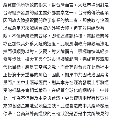
經貿關係所導致的損失。對台灣而言，大陸市場絕對是
台灣經濟發展的最主要外部要素之一，台灣的傳統產業
因開放大陸投資而開啟了事業的第二春，即使政府企圖
以戒急用忍來減緩台資的外移大陸，但其效果絕對有
限。不但傳統產業西移，即使連資訊科技、電腦產業等
亦正加快其外移大陸的速度。此股風潮政府勢必無法阻
擋而須順勢以對。反觀，對大陸而言，積極加快其經濟
發展步伐，擴大其與全球市場接觸範圍，完成其經濟現
代化目標，應是其當務之急，而台商與台資在此過程中
正扮演十分重要的角色。因此，如果中共因政治因素考
量而片面中止兩岸經貿，則其本身在經濟發展上所將遭
受的打擊亦會相當嚴重。在經貿全球化的網絡中，中共
此一作為不但損及本身與台灣，更會使與兩岸有經貿往
來的各國企業遭受池魚之殃。此種會造成中共經濟發展
停滯、台商與外商遭殃的三輸狀況是否是中共所樂見的