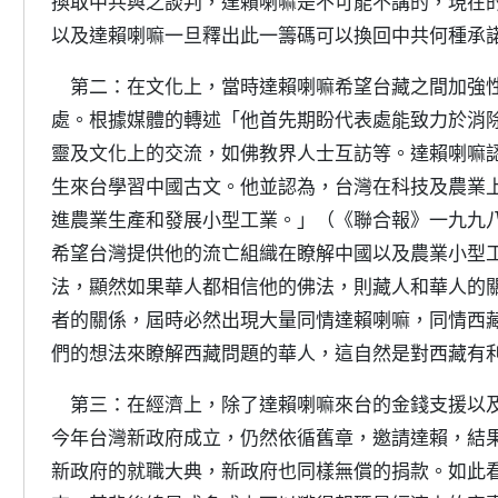
換取中共與之談判，達賴喇嘛是不可能不講的，現在
以及達賴喇嘛一旦釋出此一籌碼可以換回中共何種承
第二：在文化上，當時達賴喇嘛希望台藏之間加強性
處。根據媒體的轉述「他首先期盼代表處能致力於消
靈及文化上的交流，如佛教界人士互訪等。達賴喇嘛
生來台學習中國古文。他並認為，台灣在科技及農業
進農業生產和發展小型工業。」（《聯合報》一九九
希望台灣提供他的流亡組織在瞭解中國以及農業小型
法，顯然如果華人都相信他的佛法，則藏人和華人的
者的關係，屆時必然出現大量同情達賴喇嘛，同情西
們的想法來瞭解西藏問題的華人，這自然是對西藏有
第三：在經濟上，除了達賴喇嘛來台的金錢支援以及
今年台灣新政府成立，仍然依循舊章，邀請達賴，結
新政府的就職大典，新政府也同樣無償的捐款。如此