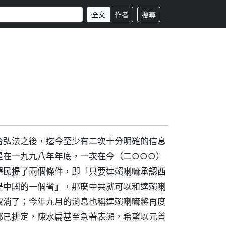
全文
作者
搜尋
弘法之後，迄今至少有二次十分明確的信息
是在一九九八年年底，一次在今（二○○○）
澤民提了兩個條件，即「只要達賴喇嘛承認西
是中國的一個省」，那麼中共就可以和達賴喇
取消了；今年九月的消息也稱達賴喇嘛將再度
都已排定，陳水扁甚至急著表態，希望以元首