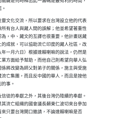
的關鍵是何時釋出此一籌碼是最有利的時間，
諾。
靈文化交流，所以要求在台灣設立他的代表
除所有台人與藏人間的誤解；他並希望著重性
認為，中、藏文的互譯也很重要，他計畫送藏
上的成就，可以協助流亡印度的藏人社區，改
八年一月六日）根據達賴喇嘛的說法，仍然是
工業方面給予幫助，而他自己則希望向華人弘
關係將改變為師父對弟子的關係，施主與受施
藏流亡集團，而且反中國的華人，而且是按他
利的事。
信徒的奉獻之外，其後台灣仍陸續的奉獻。
果其流亡組織的國會議長顙東仁波切來台參加
看來只要台灣開口邀請，不論達賴喇嘛是否