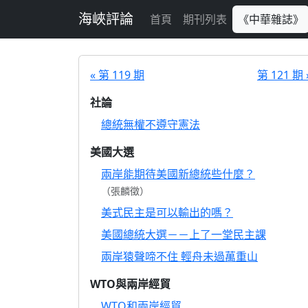
跳至主要內容
海峽評論
首頁
期刊列表
《中華雜誌》
« 第 119 期
第 121 期 
社論
總統無權不遵守憲法
美國大選
兩岸能期待美國新總統些什麼？
（張麟徵）
美式民主是可以輸出的嗎？
美國總統大選－－上了一堂民主課
兩岸猿聲啼不住 輕舟未過萬重山
WTO與兩岸經貿
WTO和兩岸經貿