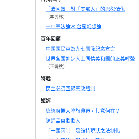
「清國奴」對「支那人」的恩怨情仇
（李壽林）
一中憲法論vs.台獨幻想論
百年回顧
中國國民黨為九七國恥紀念宣言
世界各國進步人士同情義和團的正義呼聲
（王曉秋）
特載
民主必須回歸憲政體制
短評
總統府擴大降旗典禮，其意何在？
陳師孟自欺欺人
「一國兩制」是維持現狀之法制化