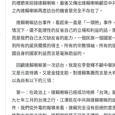
的禮節來迎接達賴喇嘛，最後又傳出達賴喇嘛顧忌中
之內達賴喇嘛再度訪台的機會是完全不存在了。
達賴喇嘛訪台事件，看起來一直是「一頭熱」事件，
情況下，還不能理性的反省自己的立場和利益的話，
」
而是我們自己太欠缺反省的能力，一個民族一個國家
到所有的諾貝爾獎的得主，所有的宗教領袖，所有的
國自身的國家利益而言是毫無助益的。
回顧達賴喇嘛第一次訪台，就是在李登輝不顧中華民
又是元首待遇，又是金錢支助，對達賴集團而言是大
以為尚有以下的三項：
第一：在政治上，達賴喇嘛已經成功地將「台灣」變
九七年三月的台灣之行，江澤民在中共與達賴喇嘛的
件，我們從外電的報導來看，達賴完全沒有拒絕的意