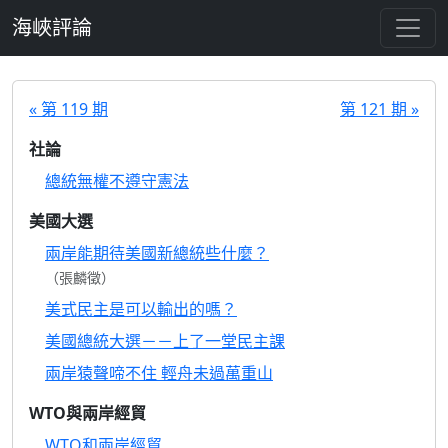
跳至主要內容
海峽評論
« 第 119 期
第 121 期 »
社論
總統無權不遵守憲法
美國大選
兩岸能期待美國新總統些什麼？
（張麟徵）
美式民主是可以輸出的嗎？
美國總統大選－－上了一堂民主課
兩岸猿聲啼不住 輕舟未過萬重山
WTO與兩岸經貿
WTO和兩岸經貿