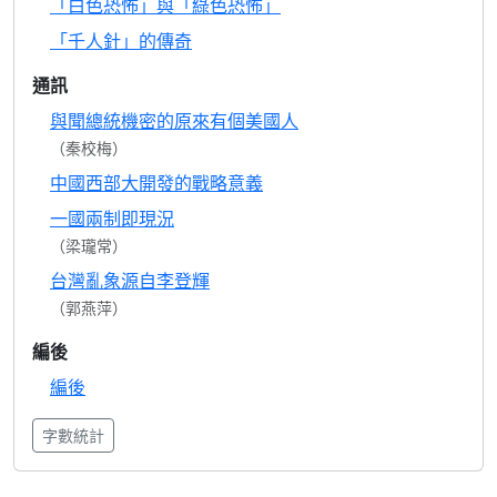
「白色恐怖」與「綠色恐怖」
「千人針」的傳奇
通訊
與聞總統機密的原來有個美國人
（秦校梅）
中國西部大開發的戰略意義
一國兩制即現況
（梁瓏常）
台灣亂象源自李登輝
（郭燕萍）
編後
編後
字數統計