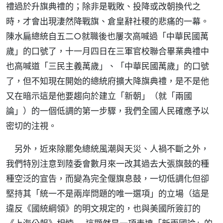
禮過於升旗典禮的；除非是戰敗、投降或改朝換代之
時，才會出現淒然降戰旗、倉皇辭社稷的悲痛的一幕。
陳水扁總統自五二○就職後也屢次高喊過「中華民國萬
歲」的口號了，十一月四日在三軍官校聯合畢業典禮中
也高喊道「三民主義萬歲」、「中華民國萬歲」的口號
了，但不知現在開始的總統府擴大降旗典禮，是不是他
又在暗示這是他要趨向於建立「新朝」（就「兩國
論」）的一個低調的第一步驟，我們全國人民確應予以
密切的注視。
另外，近來除罷免總統風潮與天災、人禍不斷之外，
我們特別注意到陸委會數月來一改其過去大張旗鼓的種
種空泛的宣告，而變為完全偃旗息鼓，一切低調化但卻
堅持其「統一不是兩岸問題的唯一選項」的立場（這是
違反《國統綱領》的明文規定的，也與美國所簽訂的