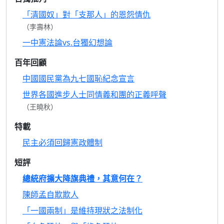
「清國奴」對「支那人」的恩怨情仇
（李壽林）
一中憲法論vs.台獨幻想論
百年回顧
中國國民黨為九七國恥紀念宣言
世界各國進步人士同情義和團的正義呼聲
（王曉秋）
特載
民主必須回歸憲政體制
短評
總統府擴大降旗典禮，其意何在？
陳師孟自欺欺人
「一國兩制」是維持現狀之法制化