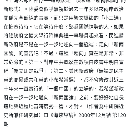
《上海公報》相悖──這顯然是一項表達「新兩國論」的
新形式）。陸委會似乎無視於過去一年多以來兩岸政治
關係完全斷絕的事實，而只是用繁文縟節的「小三通」
在搪塞待時。它在等待什麼？熟悉國際情勢的人，如果
將總統府之擴大舉行降旗典禮一事聯貫起來看，民進黨
新政府是不是在一步一步地趨向一個極端：走向「新兩
國論」的宣告吧！不過，這種「趨向」實在是非常、非
常危險的。第一、對岸中共既然在數項白皮書中明白宣
稱「獨立即是戰爭」；第二、美國新政府（無論是民主
黨的高爾或共和黨的小布希當選），都不會修改其近三
十年來一直實行的「一個中國」的立場的。我希望新政
府在一步一步地邁向「新兩國論」之前，要好好地自長
遠地與近程地審時度勢一番，才對。（作者為中研院近
史所兼任研究員）□《海峽評論》2000年12月號 第120
期