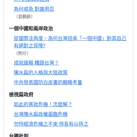
為何戒急 對誰用忍
（袁鶴齡）
一個中國和兩岸政治
從國際法角度，為何台灣坦承「一個中國」對其自己
有絕對之保障?
（熊玠）
成就達賴 糟蹋台灣？
陳水扁的人格與大陸政策
中共發表國防白皮書的戰略考量
檢視扁政府
如此的憲政危機！怎麼解？
台灣陳水扁政權面臨危機
勿恃經濟危機之不來 恃吾有以待之
台獨批判