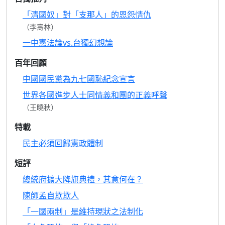
「清國奴」對「支那人」的恩怨情仇
（李壽林）
一中憲法論vs.台獨幻想論
百年回顧
中國國民黨為九七國恥紀念宣言
世界各國進步人士同情義和團的正義呼聲
（王曉秋）
特載
民主必須回歸憲政體制
短評
總統府擴大降旗典禮，其意何在？
陳師孟自欺欺人
「一國兩制」是維持現狀之法制化