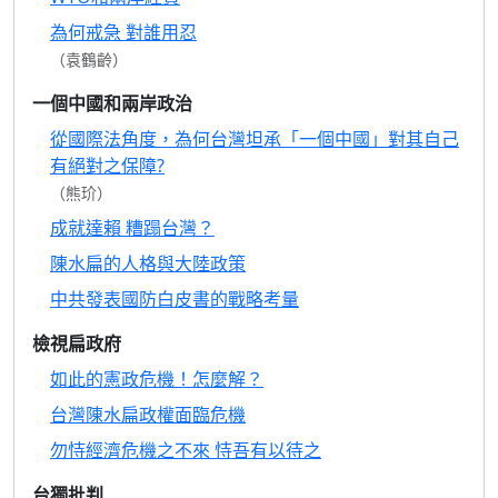
為何戒急 對誰用忍
（袁鶴齡）
一個中國和兩岸政治
從國際法角度，為何台灣坦承「一個中國」對其自己
有絕對之保障?
（熊玠）
成就達賴 糟蹋台灣？
陳水扁的人格與大陸政策
中共發表國防白皮書的戰略考量
檢視扁政府
如此的憲政危機！怎麼解？
台灣陳水扁政權面臨危機
勿恃經濟危機之不來 恃吾有以待之
台獨批判