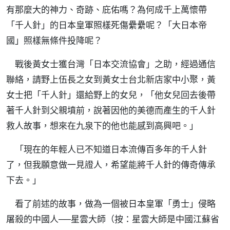
有那麼大的神力、奇跡、庇佑嗎？為何成千上萬懷帶
「千人針」的日本皇軍照樣死傷纍纍呢？「大日本帝
國」照樣無條件投降呢？
戰後黃女士獲台灣「日本交流協會」之助，經過通信
聯絡，請野上伍長之女到黃女士台北新店家中小聚，黃
女士把「千人針」還給野上的女兒，「他女兒回去後帶
著千人針到父親墳前，說著因他的美德而產生的千人針
救人故事，想來在九泉下的他也能感到高興吧。」
「現在的年輕人已不知道日本流傳百多年的千人針
了，但我願意做一見證人，希望能將千人針的傳奇傳承
下去。」
看了前述的故事，做為一個被日本皇軍「勇士」侵略
屠殺的中國人──星雲大師（按：星雲大師是中國江蘇省