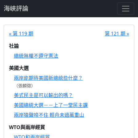
跳至主要內容
海峽評論
« 第 119 期
第 121 期 »
社論
總統無權不遵守憲法
美國大選
兩岸能期待美國新總統些什麼？
（張麟徵）
美式民主是可以輸出的嗎？
美國總統大選－－上了一堂民主課
兩岸猿聲啼不住 輕舟未過萬重山
WTO與兩岸經貿
WTO和兩岸經貿