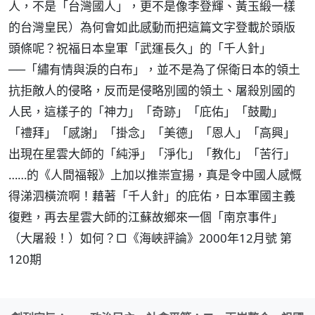
人，不是「台灣國人」，更不是像李登輝、黃玉緞一樣
的台灣皇民）為何會如此感動而把這篇文字登載於頭版
頭條呢？祝福日本皇軍「武運長久」的「千人針」
──「繡有情與淚的白布」，並不是為了保衛日本的領土
抗拒敵人的侵略，反而是侵略別國的領土、屠殺別國的
人民，這樣子的「神力」「奇跡」「庇佑」「鼓勵」
「禮拜」「感謝」「掛念」「美德」「恩人」「高興」
出現在星雲大師的「純淨」「淨化」「教化」「苦行」
……的《人間福報》上加以推崇宣揚，真是令中國人感慨
得涕泗橫流啊！藉著「千人針」的庇佑，日本軍國主義
復甦，再去星雲大師的江蘇故鄉來一個「南京事件」
（大屠殺！）如何？□《海峽評論》2000年12月號 第
120期