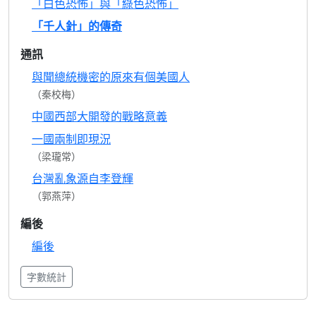
「白色恐怖」與「綠色恐怖」
「千人針」的傳奇
通訊
與聞總統機密的原來有個美國人
（秦校梅）
中國西部大開發的戰略意義
一國兩制即現況
（梁瓏常）
台灣亂象源自李登輝
（郭燕萍）
編後
編後
字數統計