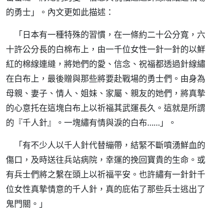
的勇士」。內文更如此描述：
「日本有一種特殊的習慣，在一條約二十公分寬，六
十許公分長的白棉布上，由一千位女性一針一針的以鮮
紅的棉線連縫，將她們的愛、信念、祝福都透過針線繡
在白布上，最後贈與那些將要赴戰場的勇士們。由身為
母親、妻子、情人、姐妹、家屬、親友的她們，將真摯
的心意托在這塊白布上以祈福其武運長久。這就是所謂
的『千人針』。一塊繡有情與淚的白布……」。
「有不少人以千人針代替繃帶，結緊不斷噴湧鮮血的
傷口，及時送往兵站病院，幸運的挽回寶貴的生命。或
有兵士們將之繫在頭上以祈福平安。也許繡有一針針千
位女性真摯情意的千人針，真的庇佑了那些兵士逃出了
鬼門關。」