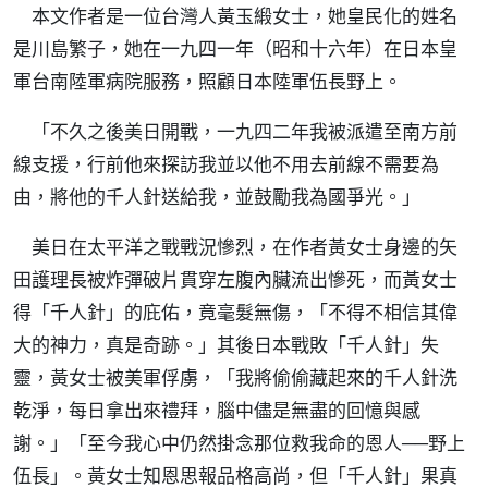
本文作者是一位台灣人黃玉緞女士，她皇民化的姓名
是川島繁子，她在一九四一年（昭和十六年）在日本皇
軍台南陸軍病院服務，照顧日本陸軍伍長野上。
「不久之後美日開戰，一九四二年我被派遣至南方前
線支援，行前他來探訪我並以他不用去前線不需要為
由，將他的千人針送給我，並鼓勵我為國爭光。」
美日在太平洋之戰戰況慘烈，在作者黃女士身邊的矢
田護理長被炸彈破片貫穿左腹內臟流出慘死，而黃女士
得「千人針」的庇佑，竟毫髮無傷，「不得不相信其偉
大的神力，真是奇跡。」其後日本戰敗「千人針」失
靈，黃女士被美軍俘虜，「我將偷偷藏起來的千人針洗
乾淨，每日拿出來禮拜，腦中儘是無盡的回憶與感
謝。」「至今我心中仍然掛念那位救我命的恩人──野上
伍長」。黃女士知恩思報品格高尚，但「千人針」果真