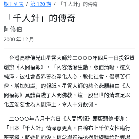
期刊列表
第 120 期
「千人針」的傳奇
「千人針」的傳奇
阿修伯
2000 年 12 月
台灣高雄佛光山星雲大師於二○○○年四月一日投鉅資
創辦《人間福報》，「內容活潑生動，版面清晰，選文
純淨，被社會各界譽為淨化人心、教化社會、倡導苦行
僧、增加知識」的報紙。星雲大師的慈心悲願藉由《人
間福報》具體實踐了人間佛教，這一股出世的清流足以
化五濁惡世為人間淨土，令人十分欽佩。
二○○○年八月十六日《人間福報》頭版頭條報導：
「日本『千人針』情深意更真，白棉布上千位女性臨行
密密縫，將她們的愛、信念與祝福透過針線贈給赴戰場