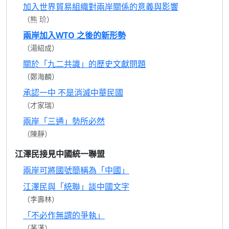
加入世界貿易組織對兩岸關係的意義與影響
（熊 玠）
兩岸加入WTO 之後的新形勢
（湯紹成）
關於「九二共識」的歷史文獻問題
（鄭海麟）
承認一中 不是消滅中華民國
（才家瑞）
兩岸「三通」勢所必然
（陳靜）
江澤民接見中國統一聯盟
兩岸可將國號簡稱為「中國」
江澤民與「統聯」談中國文字
（李壽林）
「不必作無謂的爭執」
（茅漢）