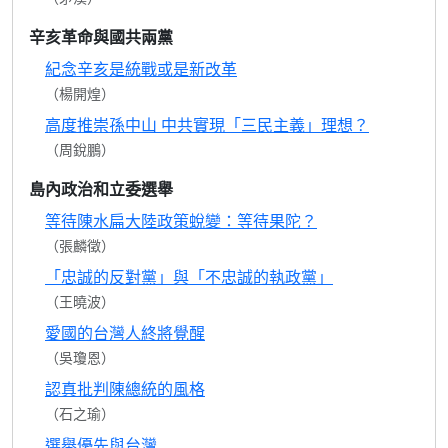
辛亥革命與國共兩黨
紀念辛亥是統戰或是新改革
（楊開煌）
高度推崇孫中山 中共實現「三民主義」理想？
（周銳鵬）
島內政治和立委選舉
等待陳水扁大陸政策蛻變：等待果陀？
（張麟徵）
「忠誠的反對黨」與「不忠誠的執政黨」
（王曉波）
愛國的台灣人終將覺醒
（吳瓊恩）
認真批判陳總統的風格
（石之瑜）
選舉優先與台灣