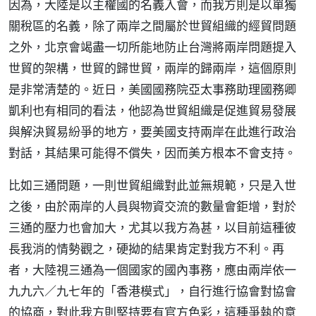
因為，大陸是以主權國的名義入會，而我方則是以單獨
關稅區的名義，除了兩岸之間屬於世貿組織的經貿問題
之外，北京會竭盡一切所能地防止台灣將兩岸問題提入
世貿的架構，世貿的歸世貿，兩岸的歸兩岸，這個原則
是非常清楚的。近日，美國國務院亞太事務助理國務卿
凱利也有相同的看法，他認為世貿組織是促進貿易發展
與解決貿易紛爭的地方，要美國支持兩岸在此進行政治
對話，其結果可能得不償失，因而美方根本不會支持。
比如三通問題，一則世貿組織對此並無規範，只是入世
之後，由於兩岸的人員與物資交流的數量會鉅增，對於
三通的壓力也會加大，尤其以我方為甚，以目前這種彼
長我消的情勢觀之，硬拗的結果肯定對我方不利。再
者，大陸視三通為一個國家的國內事務，應由兩岸依一
九九六／九七年的「香港模式」，自行進行協會對協會
的協商，對此我方則堅持要有官方色彩，這種爭執的意