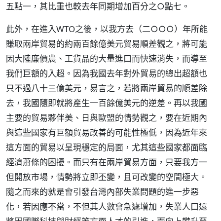
五點一，其比重也較去年同期增加百分之○點七。
此外，在進入WTO之後，以我方去（二○○○）年所能
賺取兩岸貿易的約兩百餘億美元貿易順差觀之，將可能
因大陸廉價農、工貨品的大量進口而快速消失，而導至
我們巨額的入超。因為我國去年對外貿易的總出超額也
只不過八十三億美元，易言之，若將兩岸貿易的順差除
去，我國隨即就將產生一百餘億美元的逆差。再以我國
主要的貿易夥伴美、日與歐盟的情勢觀之，要在近期內
與這些國家有巨額貿易改善的可能性極低，因為近年來
這方面的貿易以呈現穩定的局面，尤其這些國家都面臨
經濟蕭條的困擾。而只有在兩岸貿易方面，只要我方一
但開放市場，情勢將立即丕變，且可改變的空間極大。
隨之而來的就是會引發台灣內部失業問題的進一步惡
化，若因應不當，不但其人數會急遽增加，失業人口還