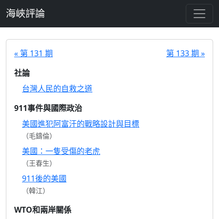
跳至主要內容
海峽評論
« 第 131 期
第 133 期 »
社論
台灣人民的自救之道
911事件與國際政治
美國進犯阿富汗的戰略設計與目標
（毛鑄倫）
美國：一隻受傷的老虎
（王春生）
911後的美國
（韓江）
WTO和兩岸關係