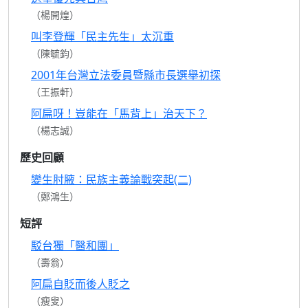
（楊開煌）
叫李登輝「民主先生」太沉重
（陳毓鈞）
2001年台灣立法委員暨縣市長選舉初探
（王振軒）
阿扁呀！豈能在「馬背上」治天下？
（楊志誠）
歷史回顧
變生肘腋：民族主義論戰突起(二)
（鄭鴻生）
短評
駁台獨「醫和團」
（壽翁）
阿扁自貶而後人貶之
（瘦叟）