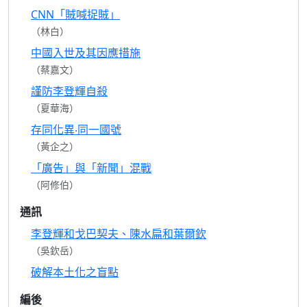
CNN「賊喊捉賊」
（林白）
中國入世及其因應措施
（蔡嘉文）
謹防李登輝自殺
（夏華海）
存同化異‧同一國號
（黃企之）
「廣告」與「新聞」混戰
（阿修伯）
通訊
李登輝和戈巴契夫、陳水扁和葉爾欽
（吳欽岳）
破解本土化之盲點
編後