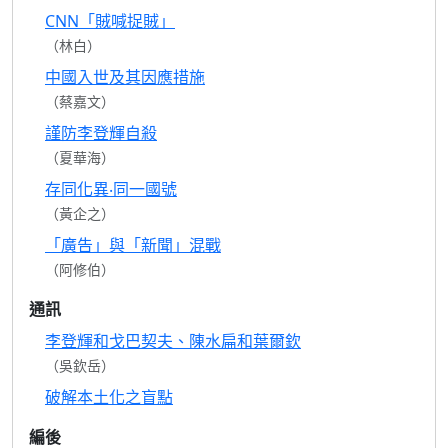
CNN「賊喊捉賊」
（林白）
中國入世及其因應措施
（蔡嘉文）
謹防李登輝自殺
（夏華海）
存同化異‧同一國號
（黃企之）
「廣告」與「新聞」混戰
（阿修伯）
通訊
李登輝和戈巴契夫、陳水扁和葉爾欽
（吳欽岳）
破解本土化之盲點
編後