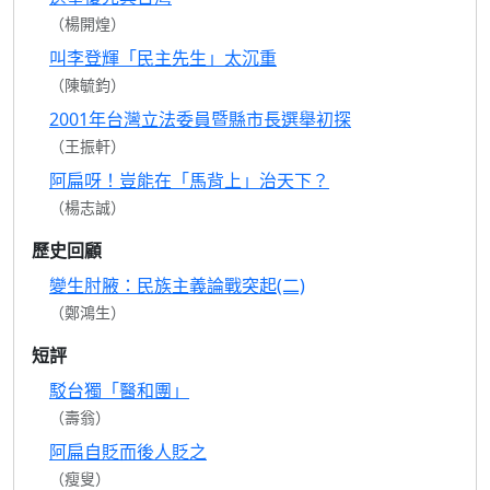
（楊開煌）
叫李登輝「民主先生」太沉重
（陳毓鈞）
2001年台灣立法委員暨縣市長選舉初探
（王振軒）
阿扁呀！豈能在「馬背上」治天下？
（楊志誠）
歷史回顧
變生肘腋：民族主義論戰突起(二)
（鄭鴻生）
短評
駁台獨「醫和團」
（壽翁）
阿扁自貶而後人貶之
（瘦叟）