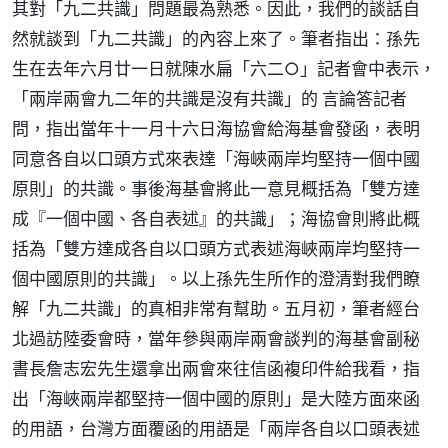
其對「九二共識」問題最為熟悉。因此，我們的談話自
然就談到「九二共識」的內容上來了。筆者指出：孫先
生在去年六月廿一日就陳水扁「六二○」記者會中表示，
「兩岸兩會九二年的共識是沒有共識」的 言論答記者
問，指出當年十一月十六日海協會給海基會發函，表明
同意各自以口頭方式來表達「海峽兩岸均堅持一個中國
原則」的共識。事後海基會將此一意見概括為「雙方達
成『一個中國、各自表述』的共識」；海協會則將此概
括為「雙方達成各自以口頭方式表述海峽兩岸均堅持一
個中國原則的共識」。以上孫先生所作的澄清對我們瞭
解「九二共識」的真相非常有幫助。五月初，筆者經台
北過訪陸委會時，當年參與兩岸兩會談判的海基會副秘
書長詹志宏先生還拿出兩會來往信函複印件給我看，指
出「海峽兩岸都堅持一個中國的原則」是大陸方面來函
的用語，台灣方面覆函的用語是「兩岸各自以口頭表述