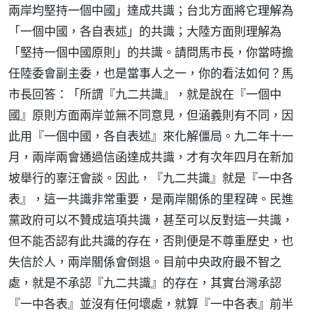
兩岸均堅持一個中國」達成共識；台北方面將它理解為
「一個中國，各自表述」的共識；大陸方面則理解為
「堅持一個中國原則」的共識。請問馬市長，你當時擔
任陸委會副主委，也是當事人之一，你的看法如何？馬
市長回答：「所謂『九二共識』，就是說在『一個中
國』原則方面兩岸並無不同意見，但涵義則有不同，因
此用『一個中國，各自表述』來化解僵局。九二年十一
月，兩岸兩會通過信函達成共識，才有次年四月在新加
坡舉行的辜汪會談。因此，『九二共識』就是『一中各
表』，這一共識非常重要，是兩岸關係的里程碑。民進
黨政府可以不贊成這項共識，甚至可以反對這一共識，
但不能否認有此共識的存在，否則便是不尊重歷史，也
失信於人，兩岸關係會倒退。目前中央政府最不智之
處，就是不承認『九二共識』的存在，其實台灣承認
『一中各表』並沒有任何壞處，就算『一中各表』前半