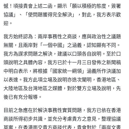
憾！頃接貴會上述二函，顯示「願以積極的態度，簽署
協議」、「使問題獲得完全解決」，對此，我方表示歡
迎。
我方始終認為：兩岸事務性之商談，應與政治性之議題
無關，且兩岸對「一個中國」之涵義，認知顯有不同。
我方為謀求問題之解決，建議以口頭各自說明。至於口
頭說明之具體內容，我方已於十一月三日發佈之新聞稿
中明白表示，將根據「國家統一綱領」涵義所作決議加
以表達。我方此項立場及說明亦迭次闡明，香港地區、
大陸地區及台灣地區之媒體，對於雙方立場及說明，先
後已有充分報導。
目前之急應在於解決事務性實質問題，我方已依在香港
商談所得初步共識，並充分考慮貴方之意見，整理協議
草案，在香港面交貴方商談代表，貴會對於「兩岸文書