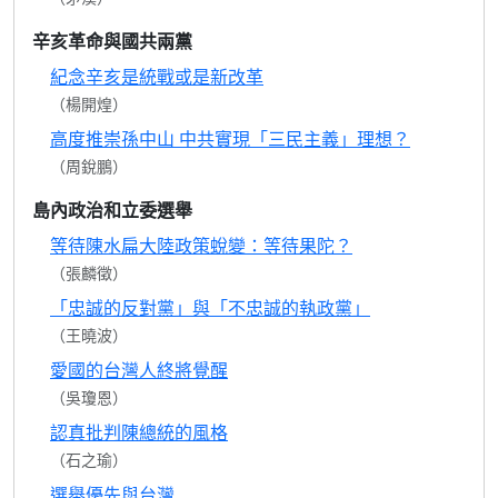
辛亥革命與國共兩黨
紀念辛亥是統戰或是新改革
（楊開煌）
高度推崇孫中山 中共實現「三民主義」理想？
（周銳鵬）
島內政治和立委選舉
等待陳水扁大陸政策蛻變：等待果陀？
（張麟徵）
「忠誠的反對黨」與「不忠誠的執政黨」
（王曉波）
愛國的台灣人終將覺醒
（吳瓊恩）
認真批判陳總統的風格
（石之瑜）
選舉優先與台灣