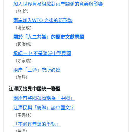
加入世界貿易組織對兩岸關係的意義與影響
（熊 玠）
兩岸加入WTO 之後的新形勢
（湯紹成）
關於「九二共識」的歷史文獻問題
（鄭海麟）
承認一中 不是消滅中華民國
（才家瑞）
兩岸「三通」勢所必然
（陳靜）
江澤民接見中國統一聯盟
兩岸可將國號簡稱為「中國」
江澤民與「統聯」談中國文字
（李壽林）
「不必作無謂的爭執」
（茅漢）