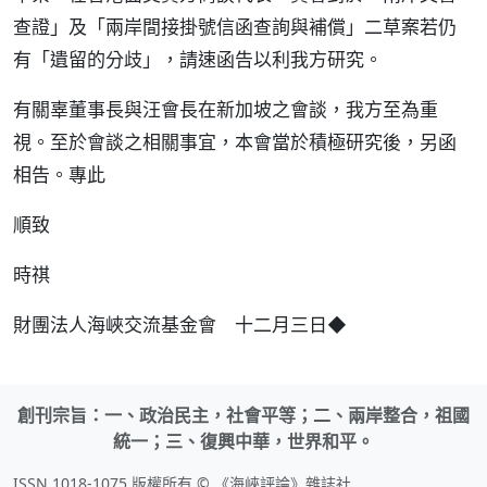
查證」及「兩岸間接掛號信函查詢與補償」二草案若仍
有「遺留的分歧」，請速函告以利我方研究。
有關辜董事長與汪會長在新加坡之會談，我方至為重
視。至於會談之相關事宜，本會當於積極研究後，另函
相告。專此
順致
時祺
財團法人海峽交流基金會 十二月三日◆
創刊宗旨：一、政治民主，社會平等；二、兩岸整合，祖國
統一；三、復興中華，世界和平。
ISSN 1018-1075 版權所有 © 《海峽評論》雜誌社