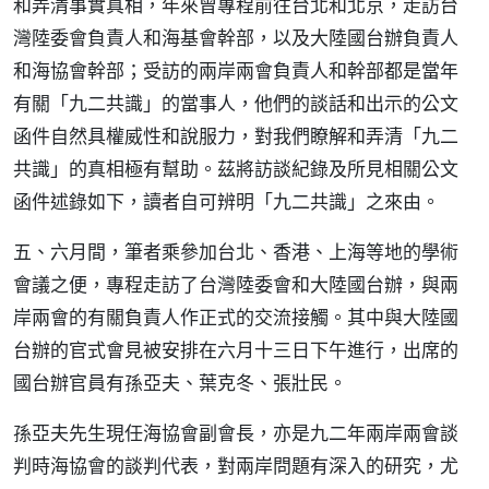
和弄清事實真相，年來曾專程前往台北和北京，走訪台
灣陸委會負責人和海基會幹部，以及大陸國台辦負責人
和海協會幹部；受訪的兩岸兩會負責人和幹部都是當年
有關「九二共識」的當事人，他們的談話和出示的公文
函件自然具權威性和說服力，對我們瞭解和弄清「九二
共識」的真相極有幫助。茲將訪談紀錄及所見相關公文
函件述錄如下，讀者自可辨明「九二共識」之來由。
五、六月間，筆者乘參加台北、香港、上海等地的學術
會議之便，專程走訪了台灣陸委會和大陸國台辦，與兩
岸兩會的有關負責人作正式的交流接觸。其中與大陸國
台辦的官式會見被安排在六月十三日下午進行，出席的
國台辦官員有孫亞夫、葉克冬、張壯民。
孫亞夫先生現任海協會副會長，亦是九二年兩岸兩會談
判時海協會的談判代表，對兩岸問題有深入的研究，尤