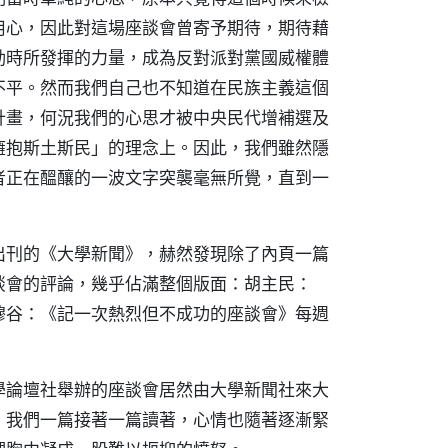
用心，因此對這場座談會曾寄予期待，期待藉
動時所發揮的力量，成為反對派對黨國威權體
不平。然而我們自己也不知道在民族主義這個
計畫，何況我們的心思才被中央民代增補選及
擁抱斯土斯民」的理念上。因此，我們雖然隱
者正在醞釀的一波文字突襲毫無所覺，直到一
出刊的《大學新聞》，赫然發現除了內頁一篇
談會的評論，幾乎佔滿整個版面：胡主民：
穆谷：《記一次熱烈但不成功的座談會》每週
學論壇社舉辦的座談會居然由大學新聞社來大
。我們一篇接著一篇讀著，心情也隨著逐漸緊