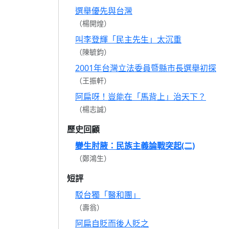
選舉優先與台灣
（楊開煌）
叫李登輝「民主先生」太沉重
（陳毓鈞）
2001年台灣立法委員暨縣市長選舉初探
（王振軒）
阿扁呀！豈能在「馬背上」治天下？
（楊志誠）
歷史回顧
變生肘腋：民族主義論戰突起(二)
（鄭鴻生）
短評
駁台獨「醫和團」
（壽翁）
阿扁自貶而後人貶之