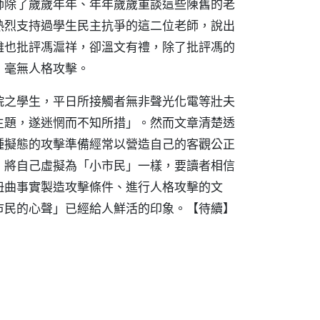
師除了歲歲年年、年年歲歲重談這些陳舊的老
熱烈支持過學生民主抗爭的這二位老師，說出
雖也批評馮滬祥，卻溫文有禮，除了批評馮的
，毫無人格攻擊。
院之學生，平日所接觸者無非聲光化電等壯夫
主題，遂迷惘而不知所措」。然而文章清楚透
種擬態的攻擊準備經常以營造自己的客觀公正
」將自己虛擬為「小市民」一樣，要讀者相信
扭曲事實製造攻擊條件、進行人格攻擊的文
市民的心聲」已經給人鮮活的印象。【待續】