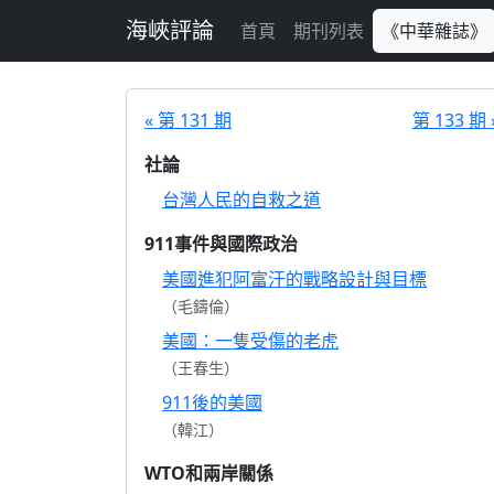
跳至主要內容
海峽評論
首頁
期刊列表
《中華雜誌》
« 第 131 期
第 133 期 
社論
台灣人民的自救之道
911事件與國際政治
美國進犯阿富汗的戰略設計與目標
（毛鑄倫）
美國：一隻受傷的老虎
（王春生）
911後的美國
（韓江）
WTO和兩岸關係