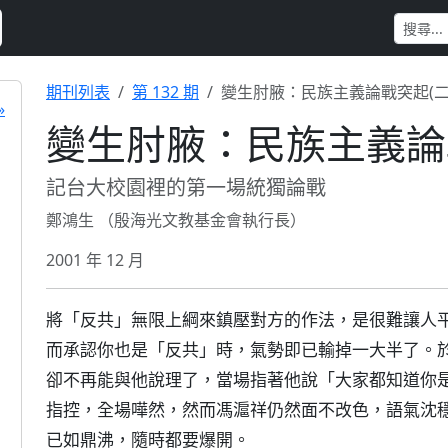
期刊列表
第 132 期
變生肘腋：民族主義論戰突起(二
»
變生肘腋：民族主義論戰
記台大校園裡的第一場統獨論戰
鄭鴻生 （殷海光文教基金會執行長）
2001 年 12 月
將「反共」無限上綱來鎮壓對方的作法，是很難讓人
而承認你也是「反共」時，氣勢即已輸掉一大半了。
卻不再能與他說理了，當場指著他說「大家都知道你
指控，全場嘩然，然而馮滬祥仍然面不改色，語氣沈
已如鼎沸，隨時都要爆開。