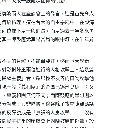
們胸中凝成一股難以扼抑的憤怒。
王曉波兩人在座談會上的發言，這是首先令人
的傳統倫理，這在台大的自由學風中，在殷海
王兩位並不是一般師長，而是過去一年多來勇
而其中陳鼓應尤其是當局的眼中釘，在半年前
位不同的見解，不能算突兀。然而《大學新
沙射影對陳王兩位進行的人格攻擊上。這幾篇
的民族主義」者，還以極不友善的口吻攻擊他
發現一股『義和團』的歪風已逐漸蔓延」；又
」，與義和團無何不同；而陳鼓應的思想則以
積分就成了買辦階級。穆谷除了攻擊陳鼓應話
祥的反彈說成是「無謂的人身攻擊」、「沒有
校園民主抗爭的座談會上對陳鼓應的挑釁。於