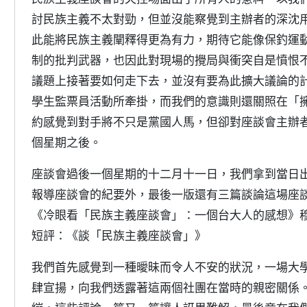
討民族主義不太對勁，但並沒能察覺到主辦者的深沈
此能將民族主義闡釋得更為有力，期待它能像保釣運
制的批判武器，也因此對現場的攪局與衝突自是憤恨
議題上接著要如何走下去，並沒有要為此擴大議論的
學生監票員活動所牽掛，而我們的意識則還關照在「
約感覺到對手將不只是黨國人馬，但卻對座談會主辦
個星期之後。
座談會過後一個星期的十二月十一日，我們拿到當日
報導座談會的紀要外，最後一版還有三篇談論這場座
《冷眼看「民族主義座談會」：一個台大人的感想》
短評：《談「民族主義座談會」》
我們首先感覺到一種曖昧而令人不安的狀況，一場大
肆宣揚，向我們透露著這兩個社團在當時的親密關係