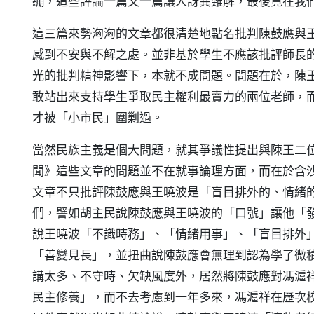
繃，這些評論一篇又一篇讓人訝異難解，最後竟在我
這三篇來勢洶洶的文章都很清楚地點名批判陳鼓應與
感到不安與不解之處。並非基於學生不應該批評師長
光的批判精神影響下，本就不成問題。問題在於，陳
敢站出來支持學生爭取民主權利最賣力的兩位老師，
才被「小市民」圍剿過。
當然民族主義是個大問題，就其爭議性提出與陳王二
聞》這些文章的問題並不在就事論理方面，而在於含
文章不只批評陳鼓應與王曉波是「盲目排外的、情緒
們，譬如胡主民說陳鼓應與王曉波的「口號」讓他「
說王曉波「不識時務」、「情緒用事」、「盲目排外
「善變見長」，並扭曲說陳鼓應會無理到認為學了微
講太多、不守時、欠缺風度外，居然將陳鼓應對馮滬
民主修養」，而不去考慮到一年多來，馮滬祥在歷次