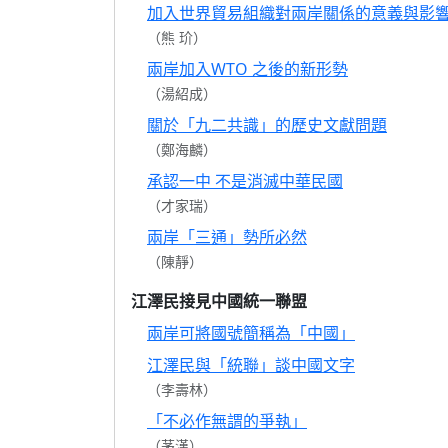
加入世界貿易組織對兩岸關係的意義與影
（熊 玠）
兩岸加入WTO 之後的新形勢
（湯紹成）
關於「九二共識」的歷史文獻問題
（鄭海麟）
承認一中 不是消滅中華民國
（才家瑞）
兩岸「三通」勢所必然
（陳靜）
江澤民接見中國統一聯盟
兩岸可將國號簡稱為「中國」
江澤民與「統聯」談中國文字
（李壽林）
「不必作無謂的爭執」
（茅漢）