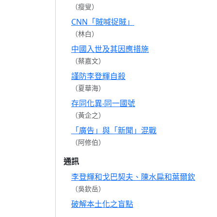
（瘦叟）
CNN「賊喊捉賊」
（林白）
中國入世及其因應措施
（蔡嘉文）
謹防李登輝自殺
（夏華海）
存同化異‧同一國號
（黃企之）
「廣告」與「新聞」混戰
（阿修伯）
通訊
李登輝和戈巴契夫、陳水扁和葉爾欽
（吳欽岳）
破解本土化之盲點