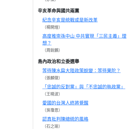
辛亥革命與國共兩黨
紀念辛亥是統戰或是新改革
（楊開煌）
高度推崇孫中山 中共實現「三民主義」理
想？
（周銳鵬）
島內政治和立委選舉
等待陳水扁大陸政策蛻變：等待果陀？
（張麟徵）
「忠誠的反對黨」與「不忠誠的執政黨」
（王曉波）
愛國的台灣人終將覺醒
（吳瓊恩）
認真批判陳總統的風格
（石之瑜）