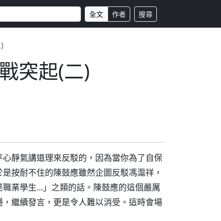
全文
作者
搜尋
)
突起(二)
平心靜氣講道理來反駁的，因為當你為了自保
於是按耐不住的陳鼓應雖然企圖反駁馮滬祥，
是職業學生…」之類的話。陳鼓應的這個嚴厲
穩，繼續發言，更是令人難以消受。這時會場