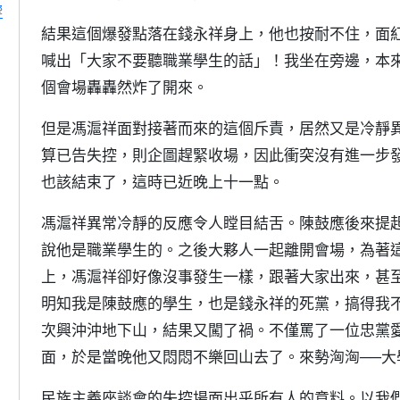
響
結果這個爆發點落在錢永祥身上，他也按耐不住，面
喊出「大家不要聽職業學生的話」！我坐在旁邊，本
個會場轟轟然炸了開來。
但是馮滬祥面對接著而來的這個斥責，居然又是冷靜
算已告失控，則企圖趕緊收場，因此衝突沒有進一步
也該結束了，這時已近晚上十一點。
馮滬祥異常冷靜的反應令人瞠目結舌。陳鼓應後來提
說他是職業學生的。之後大夥人一起離開會場，為著
上，馮滬祥卻好像沒事發生一樣，跟著大家出來，甚
明知我是陳鼓應的學生，也是錢永祥的死黨，搞得我
次興沖沖地下山，結果又闖了禍。不僅罵了一位忠黨
面，於是當晚他又悶悶不樂回山去了。來勢洶洶──大
民族主義座談會的失控場面出乎所有人的意料。以我