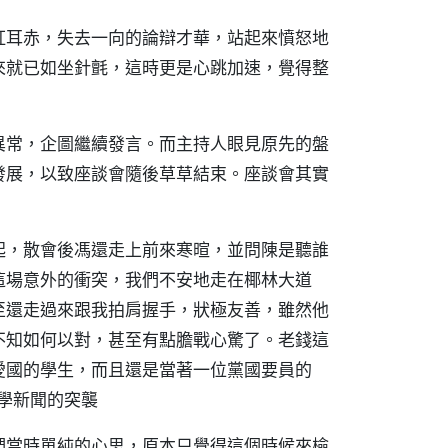
紅耳赤，失去一向的論辯才華，站起來憤怒地
來就已如坐針氈，這時更是心跳加速，覺得整
異常，企圖繼續發言。而主持人眼見原先的盤
發展，以致座談會隨後草草結束。座談會其實
起，散會後馮還走上前來寒暄，並問陳是聽誰
這場意外的衝突，我們不安地走在椰林大道
至還走過來跟我拍肩握手，狀極友善，雖然他
不知如何以對，甚至有點膽戰心驚了。老錢這
愛國的學生，而且還是當著一位黨國要員的
學新聞的突襲
們當時單純的心思，原本只覺得這個時候來檢