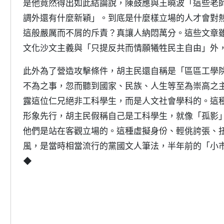
是他竟然得出如此結論說，陳鼓應與王曉波「這些老
調外還有什麼新穎」。到底是什麼樣立場的人才會對
這般嚴厲而不屑的斥責？真讓人納悶萬分。這些文章
文化沙文主義與「只提反共而情願犧牲民主自由」外
此外為了營造攻擊條件，胡主民還自稱是「區區工學
不為之事，忽而聽到國家、民族、人生等至為崇高之
露這位仁兄絕非工科學生，而是人文社會學科的。這
形象先行，胡主民假稱自己是工科學生，就像「孤影
他們是站在客觀立場的。這種虛擬身份、輕佻誇張、
風，是當時相當流行的黨國文人筆法，半年前的「小
◆