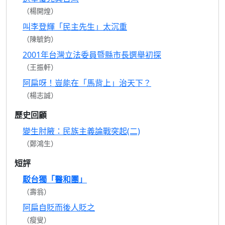
（楊開煌）
叫李登輝「民主先生」太沉重
（陳毓鈞）
2001年台灣立法委員暨縣市長選舉初探
（王振軒）
阿扁呀！豈能在「馬背上」治天下？
（楊志誠）
歷史回顧
變生肘腋：民族主義論戰突起(二)
（鄭鴻生）
短評
駁台獨「醫和團」
（壽翁）
阿扁自貶而後人貶之
（瘦叟）