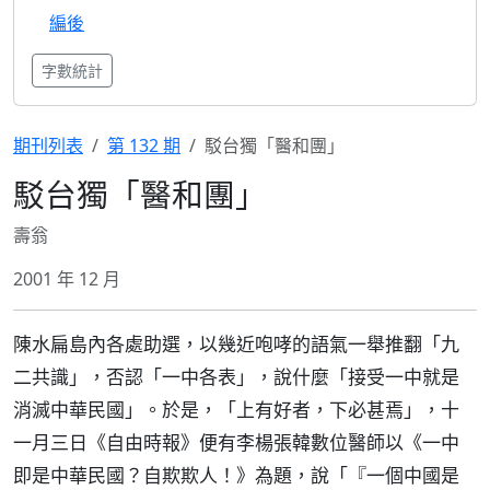
編後
字數統計
期刊列表
第 132 期
駁台獨「醫和團」
駁台獨「醫和團」
壽翁
2001 年 12 月
陳水扁島內各處助選，以幾近咆哮的語氣一舉推翻「九
二共識」，否認「一中各表」，說什麼「接受一中就是
消滅中華民國」。於是，「上有好者，下必甚焉」，十
一月三日《自由時報》便有李楊張韓數位醫師以《一中
即是中華民國？自欺欺人！》為題，說「『一個中國是