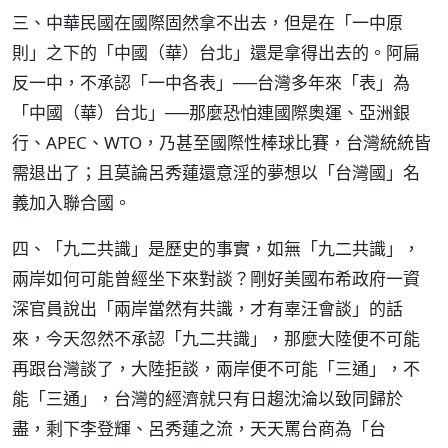
三、中華民國在國際固然拿不出去，但是在「一中原
則」之下的「中國（華）台北」還是拿得出去的。阿扁
反一中，不承認「一中各表」──台灣多年來「表」為
「中國（華）台北」──那麼恐怕連國際奧運、亞洲銀
行、APEC、WTO，乃甚至國際性棒球比賽，台灣統統皆
需退出了；且莫論呂秀蓮還意淫的夢想以「台灣國」名
義加入聯合國。
四、「九二共識」是歷史的事實，如無「九二共識」，
兩岸如何可能曾經坐下來對談？剛好美國布希政府一資
深官員說出「兩岸當然有共識，才有辜汪會談」的話
來，今天忽然不承認「九二共識」，那麼大陸便不可能
再跟台灣談了，大陸拒談，兩岸便不可能「三通」，不
能「三通」，台灣的經濟就只有日趨沈淪以致同歸於
盡，剩下李登輝、呂秀蓮之流，天天罵台商為「台