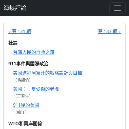
跳至主要內容
海峽評論
« 第 131 期
第 133 期 »
社論
台灣人民的自救之道
911事件與國際政治
美國進犯阿富汗的戰略設計與目標
（毛鑄倫）
美國：一隻受傷的老虎
（王春生）
911後的美國
（韓江）
WTO和兩岸關係