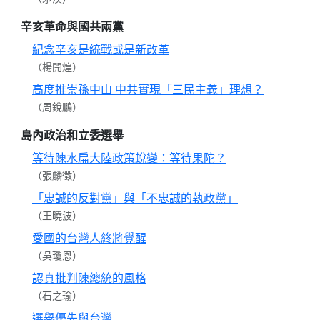
辛亥革命與國共兩黨
紀念辛亥是統戰或是新改革
（楊開煌）
高度推崇孫中山 中共實現「三民主義」理想？
（周銳鵬）
島內政治和立委選舉
等待陳水扁大陸政策蛻變：等待果陀？
（張麟徵）
「忠誠的反對黨」與「不忠誠的執政黨」
（王曉波）
愛國的台灣人終將覺醒
（吳瓊恩）
認真批判陳總統的風格
（石之瑜）
選舉優先與台灣