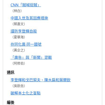
CNN「賊喊捉賊」
（林白）
中國入世及其因應措施
（蔡嘉文）
謹防李登輝自殺
（夏華海）
存同化異‧同一國號
（黃企之）
「廣告」與「新聞」混戰
（阿修伯）
通訊
李登輝和戈巴契夫、陳水扁和葉爾欽
（吳欽岳）
破解本土化之盲點
編後