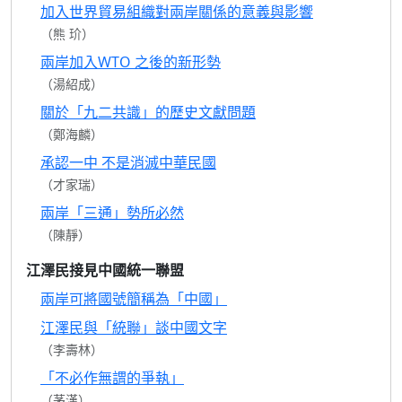
加入世界貿易組織對兩岸關係的意義與影響
（熊 玠）
兩岸加入WTO 之後的新形勢
（湯紹成）
關於「九二共識」的歷史文獻問題
（鄭海麟）
承認一中 不是消滅中華民國
（才家瑞）
兩岸「三通」勢所必然
（陳靜）
江澤民接見中國統一聯盟
兩岸可將國號簡稱為「中國」
江澤民與「統聯」談中國文字
（李壽林）
「不必作無謂的爭執」
（茅漢）