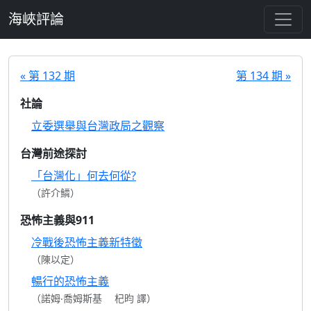
跳至主要內容
海峽評論
« 第 132 期
第 134 期 »
社論
立委選舉與台灣政局之觀察
台灣前途探討
「台灣化」何去何從?
（許介鱗）
恐怖主義與911
冷戰後恐怖主義新特徵
（陳以定）
暢行的恐怖主義
（諾姆‧喬姆斯基 杞昀 譯）