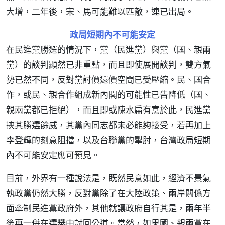
大增，二年後，宋、馬可能難以匹敵，連已出局。
政局短期內不可能安定
在民進黨勝選的情況下，黨（民進黨）與黨（國、親兩
黨）的談判顯然已非重點，而且即使展開談判，雙方氣
勢已然不同，反對黨討價還價空間已受壓縮。民、國合
作，或民、親合作組成新內閣的可能性已告降低（國、
親兩黨都已拒絕），而且即或陳水扁有意於此，民進黨
挾其勝選餘威，其黨內同志都未必能夠接受，若再加上
李登輝的刻意阻擋，以及台聯黨的掣肘，台灣政局短期
內不可能安定應可預見。
目前，外界有一種說法是，既然民意如此，經濟不景氣
執政黨仍然大勝，反對黨除了在大陸政策、兩岸關係方
面牽制民進黨政府外，其他就讓政府自行其是，兩年半
後再一併在選舉中討回公道。當然，如果國、親兩黨在