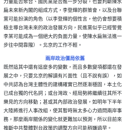
力量能否聚合、國民黨是否進一步分裂，也要判斷陳水
扁未來新內閣的組成方式，李登輝的群策會，以及台聯
黨可能扮演的角色（以李登輝的個性言，他仍會想要積
極主導台灣未來的政治發展方向，民進黨似乎已經警覺
李某可能成為一個絕大的負面力量，使陳水扁無法進一
步往中間靠隴）。北京的工作不輕。
兩岸政治僵局依舊
既然這其中還有這麼多的變數，而且多數變項都還在發
展之中，只要北京的解讀有片面性（且不說有誤），如
中共認為台灣主體性的建構確實已然逐漸穩固，本土化
已成台獨的代名詞；或台灣政、經局勢將繼續往其所不
樂見的方向移動；甚或其內部政治發展，如明年下半年
大陸將進行人事改組，使其暫時無太多心力過問兩岸事
務，那麼兩岸關係的變化就更難加以預測，所以目前來
推斷中共整體對台政策的調整方向可能稍嫌過早。