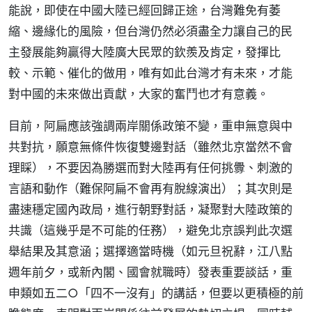
能說，即使在中國大陸已經回歸正途，台灣難免有萎
縮、邊緣化的風險，但台灣仍然必須盡全力讓自己的民
主發展能夠贏得大陸廣大民眾的欽羨及肯定，發揮比
較、示範、催化的做用，唯有如此台灣才有未來，才能
對中國的未來做出貢獻，大家的奮鬥也才有意義。
目前，阿扁應該強調兩岸關係政策不變，重申無意與中
共對抗，願意無條件恢復雙邊對話（雖然北京當然不會
理睬），不要因為勝選而對大陸再有任何挑釁、刺激的
言語和動作（難保阿扁不會再有脫線演出）；其次則是
盡速穩定國內政局，進行朝野對話，凝聚對大陸政策的
共識（這幾乎是不可能的任務），避免北京誤判此次選
舉結果及其意涵；選擇適當時機（如元旦祝辭，江八點
週年前夕，或新內閣、國會就職時）發表重要談話，重
申類如五二○「四不一沒有」的講話，但要以更積極的前