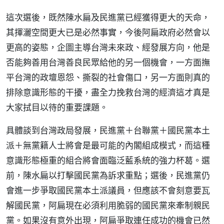
這次選後，既然陳水扁及民進黨已經獲得更大的天命，
其揮灑空間更大已是必然事實，今後阿扁政府必然會以
更高的姿態，企圖主導台灣未來政、經發展方向，他是
否能夠善用台灣善良民眾給他的另一個機會，一方面撫
平台灣的政壇恩怨、撕裂的社會傷口，另一方面則真的
排除意識形態的干擾，盡全力挽救台灣的經濟這才真是
大家拭目以待的重要課題。
具體談到台灣政局發展，民進黨＋台聯黨＋國民黨本土
派＋無黨籍人士將會是最可能的內閣組成模式，而這種
意識形態極重的組合將會面臨泛藍系統的強力杯葛。選
前，陳水扁以打擊國民黨為訴求重點；選後，民進黨仍
會進一步爭取國民黨本土派議員，但應該不會刻意要瓦
解國民黨，阿扁現在必須利用脆弱的國民黨來牽制親民
黨。如果沒有意外出現，阿扁爭取連任成功的機會已然