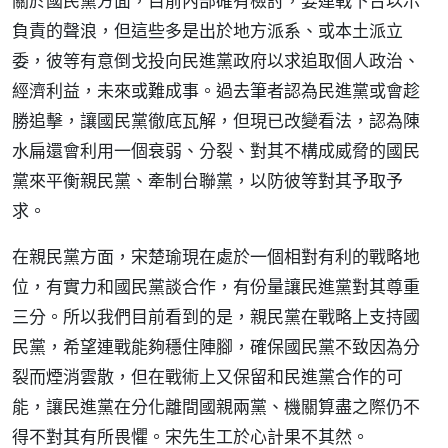
關於國民黨方面，目前內部確有檢討，要連戰下台以示
負責的聲浪，但這些多是出於地方派系、或本土派立
委，彼等有意倒戈投向民進黨政府以求追取個人政治、
經濟利益，未來或難成事。過去筆者認為民進黨或會趁
勝追擊，讓國民黨徹底瓦解，但現已改變看法，認為陳
水扁還會利用一個衰弱、分裂、對其不構成威脅的國民
黨來平衡親民黨、牽制台聯黨，以防彼等對其予取予
求。
在親民黨方面，宋楚瑜現在處於一個相對有利的戰略地
位，有實力和國民黨談合作，有份量讓民進黨對其尊重
三分。所以我們目前看到的是，親民黨在戰略上支持國
民黨，希望連戰能夠穩住陣腳，確保國民黨不致因為分
裂而煙消雲散，但在戰術上又保留和民進黨合作的可
能，讓民進黨在分化離間國親兩黨、機關算盡之際仍不
得不對其有所畏懼。宋先生工於心計果不其然。