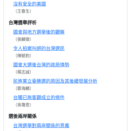
沒有安全的美國
（王春生）
台灣選舉評析
國會與地方選舉後的觀察
（張麟徵）
令人拍案叫絕的台灣選民
（陳毓鈞）
國會大選後台灣的政局情勢
（楊志誠）
民進黨立委勝選的原因及其後續發展分析
（鄭海麟）
台獨已無客觀成立的條件
（吳瓊恩）
選後兩岸關係
台灣選舉對兩岸關係的意義