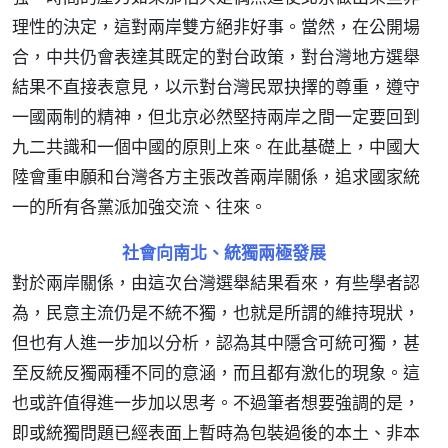
理性的決定，這對兩岸雙方絕非好事。當然，在公開場
合，中共仍會表達其既定的對台政策，對台灣地方選舉
結果不直接表意見，以示對台灣民眾抉擇的尊重，遵守
一國兩制的精神，但北京必然堅持兩岸之間一定要回到
九二共識和一個中國的原則上來。在此基礎上，中國大
陸會重申願和台灣各方主張改善兩岸關係，追求國家統
一的所有各黨派加強交流、往來。
社會向南北、統獨兩極發展
對於兩岸關係，由這次台灣選舉結果看來，有些學者認
為，民意主流仍是不統不獨，也就是所謂的維持現狀，
但也有人進一步加以分析，認為其中隱含可統可獨，甚
至反統反獨兩種不同的意涵，而且都有激化的現象。這
也或許值得進一步加以思考。不過筆者想要強調的是，
即或統獨問題已經表面上暫時為包裝過後的本土、非本