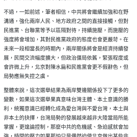
不過，一如前述，筆者相信，中共將會繼續加強和在野
溝通，強化兩岸人民、地方政府之間的直接接觸，但對
民進黨、台聯黨等予以區隔對待，持續施壓，而施壓的
強度將會增加，其對民進黨政府的態度也會更嚴苛。在
未來一段相當長的時期內，兩岸關係將會是經濟持續發
展，民間交流幅度擴大，但政治僵局依舊，緊張程度或
會許微上升，北京對陳水扁和民進黨會更不假辭色，但
局勢應無失控之虞。
整體來說，這次選舉結果為兩岸雙邊關係投下了更多的
變數，如果這次選舉果真意味台灣主體、本土意識的勝
利，統獨意識已經轉化成為愛台灣與不愛台灣，本土與
非本土的抉擇，台灣局勢的發展越來越非大陸當局所能
掌握，更遑論控制，那麼中共的危機感、急迫感就會加
強，時間的壓力如果那怕只是偶然迫使北京做出某些非