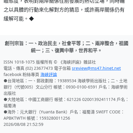
瞻態度，表明對兩岸關係往前發展的熱切立場，同時輔
之以具體的行動來化解對方的猜忌，或許兩岸關係仍有
緩解可能。◆
創刊宗旨：一、政治民主，社會平等；二、兩岸整合，祖國
統一；三、復興中華，世界和平。
ISSN 1018-1075 版權所有 © 《海峽評論》雜誌社
電話、傳真 (02) 23677473 電子信箱
sreview@ms47.hinet.net
facebook 粉絲專頁
海峽評論
●台灣地區：一、郵政劃撥：19389534 海峽學術出版社；二、土地
銀行（代號005）文山分行 帳號：0930-0100-6591 戶名：海峽學術
出版社
●大陸地區：中國工商銀行 帳號：621226 02001392411174 戶名：
福蜀涛
●海外：元大銀行（Yuanta Bank）戶名：福蜀濤 SWIFT CODE：
APBKTWTH 帳號：1593280011256
2026/08/08 21:52:59