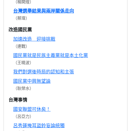
（楊開煌）
台灣選舉結果與兩岸關係走向
（蔡瑋）
改造國民黨
加速改造 迎接挑戰
（連戰）
國民黨就是民族主義黨就是本土化黨
（王曉波）
我們對選後時局的認知和主張
國民黨中興無望論
（耿榮水）
台灣事情
國安聯盟可休矣！
（呂亞力）
呂秀蓮掩耳盜鈴妄論統獨