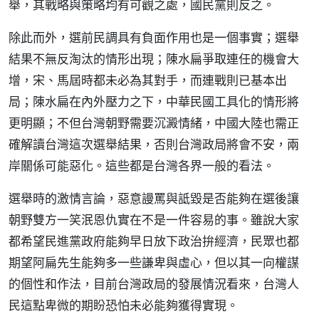
舉，其戰略與策略均有可觀之處，國民黨則反之。
除此而外，選前民調具有負面作用也是一個事實；選舉
結果不無反淘汰的情形出現；陳水扁爭取連任的機會大
增，宋、馬屆時都未必為其對手，而連戰則已基本出
局；陳水扁在內外壓力之下，中華民國工具化的情形將
更明顯；不但台灣朝野需要沉澱情緒，中國大陸也需正
確解讀台灣這次選舉結果，否則台灣政局將會不安，兩
岸關係可能惡化。這些都是台灣各界一般的看法。
選舉時的激情言論，惡意謾罵與詆毀是否能夠在選後讓
朝野雙方一笑泯恩仇實在不是一件容易的事。雖說大家
都希望民進黨政府能夠早日放下政治拚經濟，民眾也都
期望阿扁先生能夠多一些謙卑與虛心，但以其一向權謀
的個性和作法，目前台灣政局的發展情況看來，台灣人
民這點卑微的期盼恐怕未必能夠獲得實現。