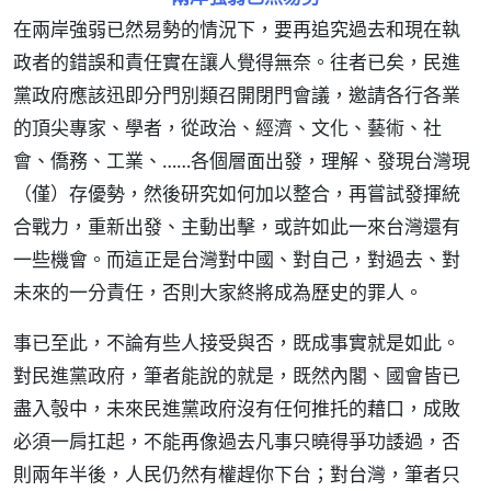
在兩岸強弱已然易勢的情況下，要再追究過去和現在執
政者的錯誤和責任實在讓人覺得無奈。往者已矣，民進
黨政府應該迅即分門別類召開閉門會議，邀請各行各業
的頂尖專家、學者，從政治、經濟、文化、藝術、社
會、僑務、工業、……各個層面出發，理解、發現台灣現
（僅）存優勢，然後研究如何加以整合，再嘗試發揮統
合戰力，重新出發、主動出擊，或許如此一來台灣還有
一些機會。而這正是台灣對中國、對自己，對過去、對
未來的一分責任，否則大家終將成為歷史的罪人。
事已至此，不論有些人接受與否，既成事實就是如此。
對民進黨政府，筆者能說的就是，既然內閣、國會皆已
盡入彀中，未來民進黨政府沒有任何推托的藉口，成敗
必須一肩扛起，不能再像過去凡事只曉得爭功諉過，否
則兩年半後，人民仍然有權趕你下台；對台灣，筆者只