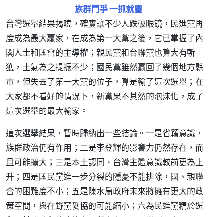
族群鬥爭 一抓就靈
台灣選舉結果揭曉，確實讓不少人跌破眼鏡，民進黨再
度成為最大贏家，在成為第一大黨之後，它已掌握了內
閣人士和國會的主導權；親民黨和台聯黨也算大有斬
獲，士氣為之提振不少；國民黨雖然贏回了幾個地方縣
市，但失去了第一大黨的位子，算是輸了這次選舉；在
大家都不看好的情況下，新黨果不其然的泡沫化，成了
這次選舉的最大輸家。
這次選舉結果，暫時歸納出一些結論。一是省籍意識，
族群政治仍有作用；二是李登輝的影響力仍然存在，而
且可能擴大；三是本土認同、台灣主體意識較前更為上
升；四是國民黨進一步分裂的隱憂不能排除，國、親聯
合的困難度不小；五是陳水扁政府未來將擁有更大的政
策空間，與在野黨妥協的可能縮小；六為民進黨精於選