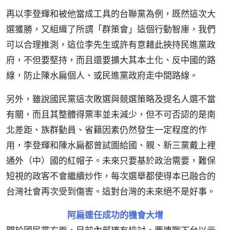
再以李登輝和被他當成工具的台聯黨為例，既然這次大
選獲勝，又組織了所謂「群策會」這個行動智庫，我們
可以合理推測，這位李先生或許有意藉此挾持民進黨政
府，不但要堅持，而且還要擴大其本土化、反中國的路
線，防止陳水扁個人、或民進黨政府走中間路線。
另外，雖說國民黨這次敗選與競選策略及提名人選不當
有關，而且其整體得票率並未減少，但不可否認的是南
北差距、族群動員、省籍因素仍然發生一定程度的作
用，李登輝和陳水扁都曾試圖給國、親、新三黨戴上裡
通外（中）國的紅帽子。未來只要基於政治需要，難保
短視的政客不會繼續炒作，每次選舉都使得本已融合的
台灣社會再次受到傷害。這對台灣的未來絕不是好事。
阿扁連任成功的機會大增