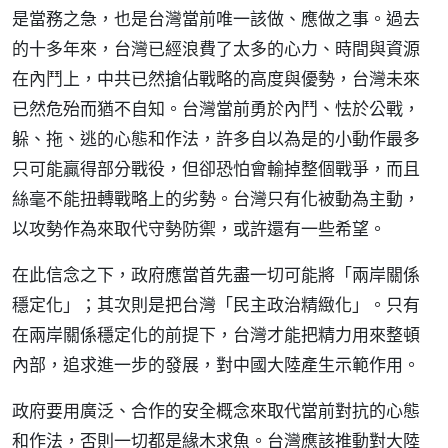
是當務之急，也是台灣當前唯一該做、應做之事。過去
的十多年來，台灣已經浪費了太多的心力、時間與資源
在內鬥上，中共已然搶佔戰略的高度與優勢，台灣未來
已然危殆而猶不自知。台灣當前勇於內鬥、怯於公戰，
躲、拖、逃的心態和作法，許多自以為是的小動作最多
只可能贏得部分戰役，但卻恐怕會輸掉整個戰爭，而且
絲毫不能扭轉戰略上的劣勢。台灣只有化被動為主動，
以攻勢作為來取代守勢防禦，或許還有一些希望。
在此信念之下，政府應當首先盡一切可能將「兩岸關係
穩定化」；其次則是把台灣「民主政治精緻化」。只有
在兩岸關係穩定化的前提下，台灣才能把精力用來整頓
內部，追求進一步的發展，對中國大陸產生示範作用。
政府要用廣泛、合作的安全概念來取代當前對抗的心態
和作法，否則一切都是緣木求魚。台灣應該推動對大陸