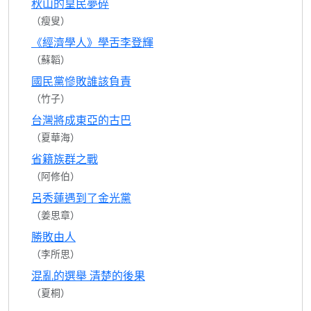
秋山的皇民夢碎
（瘦叟）
《經濟學人》學舌李登輝
（蘇韜）
國民黨慘敗誰該負責
（竹子）
台灣將成東亞的古巴
（夏華海）
省籍族群之戰
（阿修伯）
呂秀蓮遇到了金光黨
（姜思章）
勝敗由人
（李所思）
混亂的選舉 清楚的後果
（夏桐）