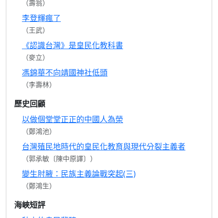
（壽翁）
李登輝瘋了
（王武）
《認識台灣》是皇民化教科書
（麥立）
馮錦華不向靖國神社低頭
（李壽林）
歷史回顧
以做個堂堂正正的中國人為榮
（鄭鴻池）
台灣殖民地時代的皇民化教育與現代分裂主義者
（郭承敏〔陳中原譯〕）
變生肘腋：民族主義論戰突起(三)
（鄭鴻生）
海峽短評