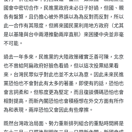
國會中密切合作，民進黨政府未必日子好過，但國、親
各有盤算，且仍擔心被外界誤以為為反對而反對，所以
此一合作有其限度，但將來國民黨利用地方政府（尤其
是以基隆與台中兩港推動兩岸直航）來困擾中央並非毫
不可能。
過去一年多來，民進黨的大陸政策確實乏善可陳，北京
也不曾給阿扁政府好臉色看過，但以這次投票結果看
來，台灣民眾似乎對此也並不太以為意。因此未來民進
黨恐怕也不會對此有太多的著墨，即使有的話，恐怕也
會言詞柔和，但態度更為堅定，而且復談價碼恐怕也會
相對提高，而新內閣恐怕也會積極想在外交方面有所作
為和表現，兩岸恐怕又會因此有些摩擦。
既然台灣政治局面、勢力重新排列組合的重點時間將是