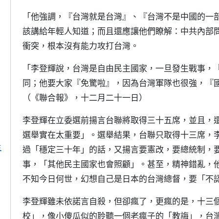
「他強調，『台灣就是台灣』、『台灣不是中國的一
該講給年輕人知道；而且還應讓他們瞭解：中共內部
衝突，根本沒有能力攻打台灣。
「李登輝說，台灣是自由民主國家，一旦發生戰事，
同；他要大家『免驚啦』，因為台灣軍隊也很強，『
（《聯合報》，十二月二十一日）
李登輝在立委選前揚言台聯將取得三十五席，並且，
選舉實在太重要」。選舉結果，台聯只取得十三席，
主
過「穩定三十年」的話，又揚言要憲改，要總統制，
事，「其他民主國家也會照顧」。甚至，精神錯亂，
不知今日何世，幻想自己是日本的台灣總督，要「不
李登輝雖未依諾言自殺，但卻瘋了，更瘋的是，十三
校」，像小傻瓜似的聆聽一個老瘋子的「教誨」，台