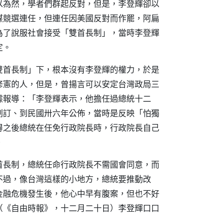
以為然，學者們群起反對，但是，李登輝卻以
謀競選連任，但連任因美國反對而作罷，阿扁
為了說服社會接受「雙首長制」，當時李登輝
定。
雙首長制」下，根本沒有李登輝的權力，於是
修憲的人，但是，曾揚言可以安定台灣政局三
據報導：「李登輝表示，他擔任過總統十二
制訂、到民國卅六年公佈，當時是反映「怕獨
得之後總統在任免行政院長時，行政院長自己
。
首長制，總統任命行政院長不需國會同意，而
不過，像台灣這樣的小地方，總統要推動改
金融危機發生後，他心中早有腹案，但也不好
（《自由時報》，十二月二十日）李登輝口口