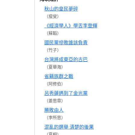
秋山的皇民夢碎
（瘦叟）
《經濟學人》學舌李登輝
（蘇韜）
國民黨慘敗誰該負責
（竹子）
台灣將成東亞的古巴
（夏華海）
省籍族群之戰
（阿修伯）
呂秀蓮遇到了金光黨
（姜思章）
勝敗由人
（李所思）
混亂的選舉 清楚的後果
（夏桐）