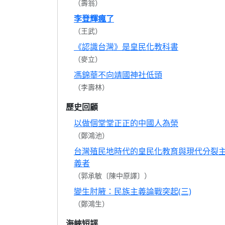
（壽翁）
李登輝瘋了
（王武）
《認識台灣》是皇民化教科書
（麥立）
馮錦華不向靖國神社低頭
（李壽林）
歷史回顧
以做個堂堂正正的中國人為榮
（鄭鴻池）
台灣殖民地時代的皇民化教育與現代分裂
義者
（郭承敏〔陳中原譯〕）
變生肘腋：民族主義論戰突起(三)
（鄭鴻生）
海峽短評