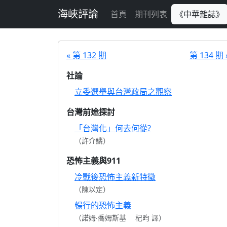
跳至主要內容
海峽評論
首頁
期刊列表
《中華雜誌》
« 第 132 期
第 134 期 
社論
立委選舉與台灣政局之觀察
台灣前途探討
「台灣化」何去何從?
（許介鱗）
恐怖主義與911
冷戰後恐怖主義新特徵
（陳以定）
暢行的恐怖主義
（諾姆‧喬姆斯基 杞昀 譯）