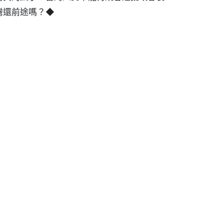
灣還前途嗎？◆