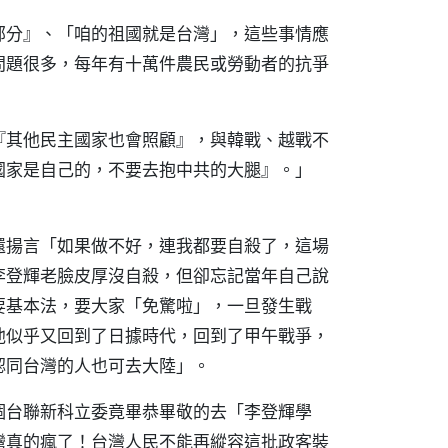
部分』、「咱的祖國就是台灣」，這些事情應
問題很多，每年有十萬件農民或勞動者的抗爭
『其他民主國家也會照顧』，與韓戰、越戰不
國家是自己的，不要去抱中共的大腿』。」
還揚言「如果做不好，連我都要自殺了，這場
李登輝老臉皮厚沒自殺，但卻忘記當年自己說
要基本法，要大家「免驚啦」，一旦發生戰
他似乎又回到了日據時代，回到了甲午戰爭，
認同台灣的人也可去大陸」。
個台聯新科立委竟畢恭畢敬的去「李登輝學
灣真的瘋了！台灣人民不能再縱容這批政客裝