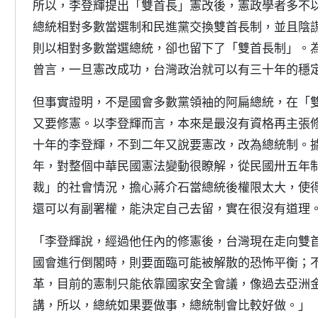
所以，李登輝提出「雙首長」憲改後，憲政學者多不
總統相對多數當選制和民進黨交換雙首長制，並且陰
則以相對多數當選總統，卻也留下了「雙首長制」。
曾言，一旦憲改成功，台灣政治就可以有三十年的穩
但事實證明，不是國會多數黨領袖的阿扁總統，在「
又要修憲。以李登輝而言，本來是最沒有資格再主張
十年的李登輝，不到二年又說要憲改，改為總統制。
年，對整個中華民國憲法變動很瞭解，從民國卅五年
裁」的社會情況，擔心蔣介石當總統後權限太大，使
還可以有副署權，能決定自己去留，實在很沒有道理
「李登輝說，經過他任內的修憲後，台灣現在走向雙
國會進行倒閣時，則要面臨可能被解散的恐怖平衡；
革，目前的憲制只能依靠國家安全會議，像過去亞洲
講，所以，總統如果要做事，總統制會比較好做。」