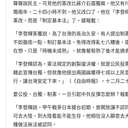
聲聲說民主，可見他的憲改比蔣介石還獨裁，他又有
需兩年，二十四小時不到，他又改口了，他在「李登
憲改，而是「制定基本法」了。據報載：
「李登輝答覆說，為了台灣的長治久安，有人提出制
不如徹底一點，制訂基本法，免得改得亂七八糟後，
在想，只是「時機未成熟」，就像葡萄熟了後才能摘
「李登輝認為，憲法規定的創製復決權，就是公民投
藉此宣傳台獨，但就像他提出兩國論獲得七成以上民
行，讓台灣安定下來。」（《自由時報》，十二月二
要公投、台獨、制憲，一旦引起中共反彈怎麼辦？報
「李登輝說，甲午戰爭日本據台初期，曾開放讓不認
可去大陸，到大陸看能不能生存，他相信沒人願意去
種做法無法被認同。