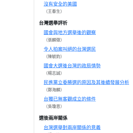
沒有安全的美國
（王春生）
台灣選舉評析
國會與地方選舉後的觀察
（張麟徵）
令人拍案叫絕的台灣選民
（陳毓鈞）
國會大選後台灣的政局情勢
（楊志誠）
民進黨立委勝選的原因及其後續發展分析
（鄭海麟）
台獨已無客觀成立的條件
（吳瓊恩）
選後兩岸關係
台灣選舉對兩岸關係的意義