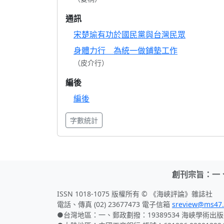
通訊
宋楚瑜有功於國民黨與台灣民眾
身體力行 為統一做鋪墊工作
（皮介行）
編後
編後
字數統計
創刊宗旨：一
ISSN 1018-1075 版權所有 © 《海峽評論》雜誌社
電話、傳真 (02) 23677473 電子信箱
sreview@ms47.
●台灣地區：一、郵政劃撥：19389534 海峽學術出版