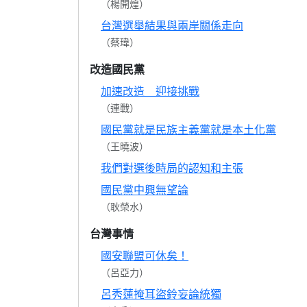
（楊開煌）
台灣選舉結果與兩岸關係走向
（蔡瑋）
改造國民黨
加速改造 迎接挑戰
（連戰）
國民黨就是民族主義黨就是本土化黨
（王曉波）
我們對選後時局的認知和主張
國民黨中興無望論
（耿榮水）
台灣事情
國安聯盟可休矣！
（呂亞力）
呂秀蓮掩耳盜鈴妄論統獨