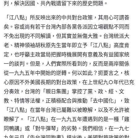
判，解決因國、共內戰遺留下來的歷史問題。
「江八點」所反映出來的中共對台政策，其用心可謂善
矣。容或尚有若干台灣內部各黨各派因立場觀點不同而
不免出現的不同解讀，但其實並無傷大雅。台灣統派大
老、精神領袖胡秋原先生當年即立予「江八點」高度肯
定，也呼籲主政當局把握時機展開有意義及有益國家統
一的談判。但是，人們實際所看到的，反而是兩岸關係
從一九九五年中開始的逆轉。何以如此？扼要言之，核
心原因不外美國長期的對台政策，在上世紀九○年代已充
分奏效，台灣的「親日集團」掌控了黨、政、經、文
教、特情等法權，正積極配合與推動「去中國化」，致
「江八點」在當年台灣已屬難以被瞭解，以及不允許被
瞭解了。「江八點」在一九九五年遭遇到的是一種「雞
同鴨講」或「對牛彈琴」的劣勢。我們相信，在一九七
九年元旦《告台灣同胞書》提出後，美國對華政策的對