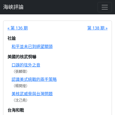
跳至主要內容
海峽評論
« 第 136 期
第 138 期 »
社論
和平並未已到絕望關頭
美國的核武恫嚇
口誤的弦外之音
（張麟徵）
認識美式統戰的兩手策略
（楊開煌）
美核武威脅與台灣問題
（沈己堯）
台海和戰