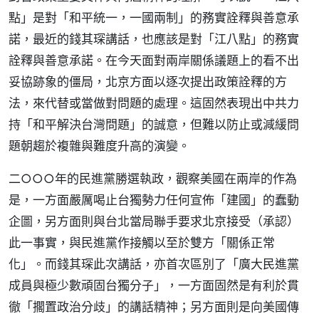
點」是對「和平統一，一國兩制」的務實詮釋與善意承
諾，最近的錢其琛講話，也應該是對「江八點」的務實
詮釋與善意承諾。在今天面對兩岸關係議題上的看不出
妥協跡象的僵局，北京方面以逐次提出政策詮釋的方
法，來代替或當做對問題的處理。這固然表現出中共力
持「和平解決台灣問題」的誠意，但難以防止或減緩問
題朝趨於複雜與難度升高的演變。
二○○○年的民進黨勝選執政，觀察美國在兩岸的作為
是，一方面嚴厲喝止台獨勢力任何宣佈「建國」的蠢動
企圖，另方面則與台北當局聯手要求北京接受（承認）
此一事實，與民進黨作接觸以至於雙方「關係正常
化」。而錢其琛此次講話，亦首次區別了「廣大民進黨
成員與極少數頑固台獨分子」，一方面固然是有利於貫
徹「擱置政治分歧」的講話精神；另方面則是向美國傳