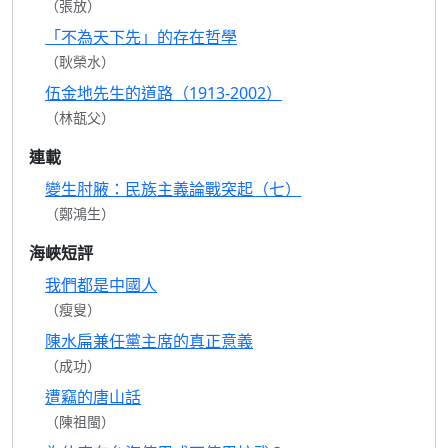
（張放）
「不為天下先」的存在哲學
（耿榮水）
伍金地先生的道路（1913-2002）
（林瓿父）
連載
變生肘腋：民族主義論戰突起（七）
（鄭鴻生）
海峽短評
我們都是中國人
（瘦叟）
陳水扁兼任黨主席的真正意義
（成功）
遭竊的唐山話
（陳祖閩）