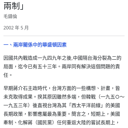
兩制」
毛鑄倫
2002 年 5 月
一、兩岸關係中的華盛頓因素
因國共內戰造成一九四九年之後,中國隔台海分裂為二的
局面，迄今已有五十三年。兩岸同有解決這個問題的責
任。
早期蔣介石主政時代，台灣方面的一些構想、計畫，皆
未克取得成果。揆其原因雖然多端，但韓戰（一九五○～
一九五三年）後直視台灣為其「西太平洋前線」的美國
長期政策，影響應屬最為重要。簡言之，短期上，美國
牽制、化解蔣（國民黨）任何重返大陸的嘗試長期上，