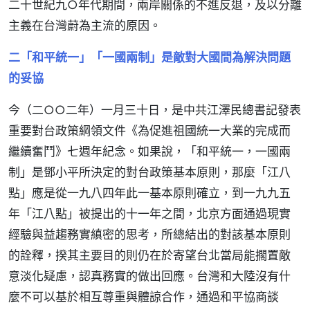
二十世紀九○年代期間，兩岸關係的不進反退，及以分離
主義在台灣蔚為主流的原因。
二「和平統一」「一國兩制」是敵對大國間為解決問題
的妥協
今（二○○二年）一月三十日，是中共江澤民總書記發表
重要對台政策綱領文件《為促進祖國統一大業的完成而
繼續奮鬥》七週年紀念。如果說，「和平統一，一國兩
制」是鄧小平所決定的對台政策基本原則，那麼「江八
點」應是從一九八四年此一基本原則確立，到一九九五
年「江八點」被提出的十一年之間，北京方面通過現實
經驗與益趨務實縝密的思考，所總結出的對該基本原則
的詮釋，揆其主要目的則仍在於寄望台北當局能擱置敵
意淡化疑慮，認真務實的做出回應。台灣和大陸沒有什
麼不可以基於相互尊重與體諒合作，通過和平協商談