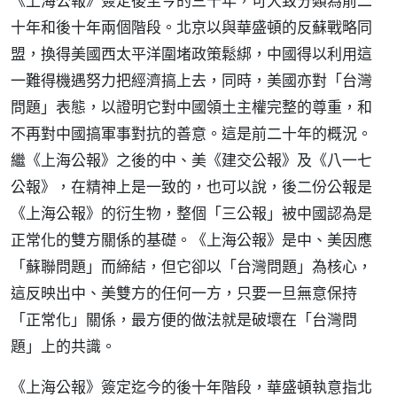
《上海公報》簽定後至今的三十年，可大致分類為前二
十年和後十年兩個階段。北京以與華盛頓的反蘇戰略同
盟，換得美國西太平洋圍堵政策鬆綁，中國得以利用這
一難得機遇努力把經濟搞上去，同時，美國亦對「台灣
問題」表態，以證明它對中國領土主權完整的尊重，和
不再對中國搞軍事對抗的善意。這是前二十年的概況。
繼《上海公報》之後的中、美《建交公報》及《八一七
公報》，在精神上是一致的，也可以說，後二份公報是
《上海公報》的衍生物，整個「三公報」被中國認為是
正常化的雙方關係的基礎。《上海公報》是中、美因應
「蘇聯問題」而締結，但它卻以「台灣問題」為核心，
這反映出中、美雙方的任何一方，只要一旦無意保持
「正常化」關係，最方便的做法就是破壞在「台灣問
題」上的共識。
《上海公報》簽定迄今的後十年階段，華盛頓執意指北