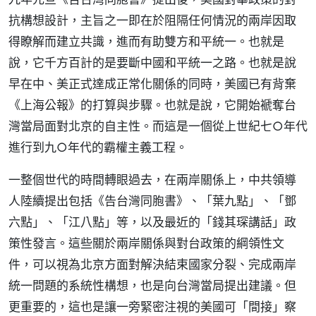
抗構想設計，主旨之一即在於阻隔任何情況的兩岸因取
得瞭解而建立共識，進而有助雙方和平統一。也就是
說，它千方百計的是要斷中國和平統一之路。也就是說
早在中、美正式達成正常化關係的同時，美國已有背棄
《上海公報》的打算與步驟。也就是說，它開始褫奪台
灣當局面對北京的自主性。而這是一個從上世紀七○年代
進行到九○年代的霸權主義工程。
一整個世代的時間轉眼過去，在兩岸關係上，中共領導
人陸續提出包括《告台灣同胞書》、「葉九點」、「鄧
六點」、「江八點」等，以及最近的「錢其琛講話」政
策性發言。這些關於兩岸關係與對台政策的綱領性文
件，可以視為北京方面對解決結束國家分裂、完成兩岸
統一問題的系統性構想，也是向台灣當局提出建議。但
更重要的，這也是讓一旁緊密注視的美國可「間接」察