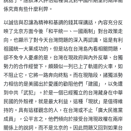
說話了。應該深入評估這種情況對中國所期望的兩岸關
係究竟有些什麼利弊。
以誠信與忍讓為精神和基調的錢其琛講話，內容充分反
映了北京方面今後「和平統一、一國兩制」對台政策走
向，也顯示了對今天台灣問題的深入再認識，這是有利
祖國統一大業成功的，但是站在台灣島內看相關問題，
卻不免令人憂慮的是，台灣在現政府與內外反華、台獨
勢力的合作經營下，頗類似一列已上了軌道的火車，如
不阻止它，它將一路奔向終點。而在現階段，諸獨派勢
力相信的是美國出於愛護的勸阻他們「建國」，以免遭
到中共「武犯」。於是一個已經獨立的台灣藏身在中華
民國的外殼裡，就是最大利益，這種「現狀」是值得維
持的。具有這樣觀念的人，在台灣或不止「廣大民進黨
成員」，公平言之，他們傾向於接受台灣現政權在兩岸
關係上的說詞，而不是北京的。因此問題又回到如果台