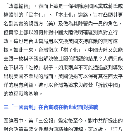
「政黨輪替」，表面上這是一條褪除原國民黨或蔣氏威
權體制的「民主化」、「本土化」道路，旨在凸顯其更
名副其實的親西方（美）及做為其陣營內一員的角色，
但實際上卻以如何針對中國大陸做明確區別與對立行
政，這也是台北當局用以交換美國支持庇護的無可選
擇。如此一來，台灣徹底「棋子化」。中國大陸又怎能
去跟一枚棋子談出解決彼此關係問題的結果？人們只能
在下棋時「吃掉」棋子。如果兩岸不可能通過談判導致
出現美國不樂見的局面，美國便退可以保有其在西太平
洋的現有利益，進可以台灣為追求與經營「拆散中國」
的遠程戰略基地。
三「一國兩制」在台實踐在新世紀面對挑戰
圍繞著中、美「三公報」簽定後至今，對中共所提出的
對台政策重要文件與內涵精神的理解，可以說，「江八