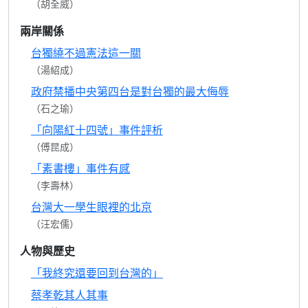
（胡全威）
兩岸關係
台獨繞不過憲法這一關
（湯紹成）
政府禁播中央第四台是對台獨的最大侮辱
（石之瑜）
「向陽紅十四號」事件評析
（傅昆成）
「素書樓」事件有感
（李壽林）
台灣大一學生眼裡的北京
（汪宏儒）
人物與歷史
「我終究還要回到台灣的」
蔡孝乾其人其事