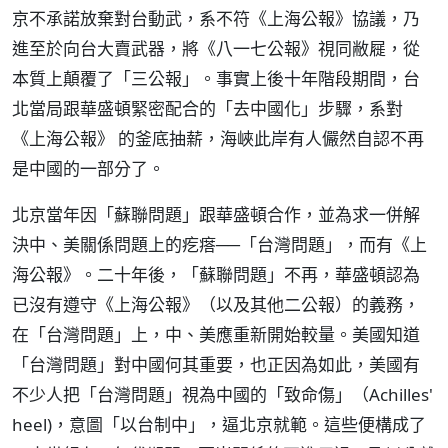
京不承諾放棄對台動武，系不符《上海公報》協議，乃
進至於向台大賣武器，將《八一七公報》視同敝屣，從
本質上顛覆了「三公報」。事實上後十年階段期間，台
北當局跟華盛頓緊密配合的「去中國化」步驟，系對
《上海公報》 的釜底抽薪，海峽此岸有人儼然自認不再
是中國的一部分了。
北京當年因「蘇聯問題」跟華盛頓合作，並為求一併解
決中、美關係問題上的疙瘩──「台灣問題」，而有《上
海公報》。二十年後，「蘇聯問題」不再，華盛頓認為
已沒有遵守《上海公報》（以及其他二公報）的義務，
在「台灣問題」上，中、美應重新開始較量。美國知道
「台灣問題」對中國何其重要，也正因為如此，美國有
不少人把「台灣問題」視為中國的「致命傷」（Achilles'
heel)，意圖「以台制中」，逼北京就範。這些便構成了