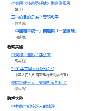
從美國《核態勢評估》到台海風雲
（韓江）
軍事的目的是為了實現和平
（徐博東）
「中國和平統一」問題與「一國兩制」
（毛鑄倫）
觀察美國
中東和平連影子都沒有
（高雄柏）
2001年美國人權紀權(下)
（中華人民共和國國務院新聞辦公室）
美歐距離日大 美國對策如何？
（關佐治）
瞭解大陸
中共跨世紀接班人胡錦濤