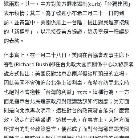
遞兩點，其一，中方對美方邇來遏制(curb)「台獨建國」
表示領情；其二，為了歡迎小布希二月二十一日的到
訪，並寄望中、美關係能上一台階，提出對民進黨接觸
的「新標準」，以示接受美方提議，這毋寧是一種讓步
的表態。
但事實上，在一月二十八日，美國在台協會理事主席卜
睿哲(Richard Bush)即在台北政大國際關係中心以發表演
說方式指出：美國反對北京為兩岸復談所預設的立場，
因此美國不會強迫台北坐上談判桌，布希在訪問北京時
也絕對不會犧牲「台灣的利益」云云。這種行為，一方
面是指示台北民進黨政府對錢講話該如何因應；另方面
則是向北京再次明示，這種對台的政策發言能有什麼實
效，決定在於華盛頓。這樣一來，在事實上，大陸方面
所提出的對台政策發言，便都成了面對台灣卻是跟美國