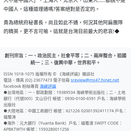
人不是中國人」，上海人，北京人，山東人……都說不是
中國人，這種道理通嗎?答案絕對是否定的。
貴為總統府秘書長，尚且如此不通，何況其他阿扁團隊
的精英，更不言可喻。這就是台灣目前最大的悲哀!◆
創刊宗旨：一、政治民主，社會平等；二、兩岸整合，祖國
統一；三、復興中華，世界和平。
ISSN 1018-1075 版權所有 © 《海峽評論》雜誌社
電話、傳真 (02) 23677473 電子信箱
sreview@ms47.hinet.net
facebook 粉絲專頁
海峽評論
●台灣地區：一、郵政劃撥：19389534 海峽學術出版社；二、土地
銀行（代號005）文山分行 帳號：0930-0100-6591 戶名：海峽學術
出版社
●大陸地區：中國工商銀行 帳號：621226 02001392411174 戶名：
福蜀涛
●海外：元大銀行（Yuanta Bank）戶名：福蜀濤 SWIFT CODE：
APBKTWTH 帳號：1593280011256