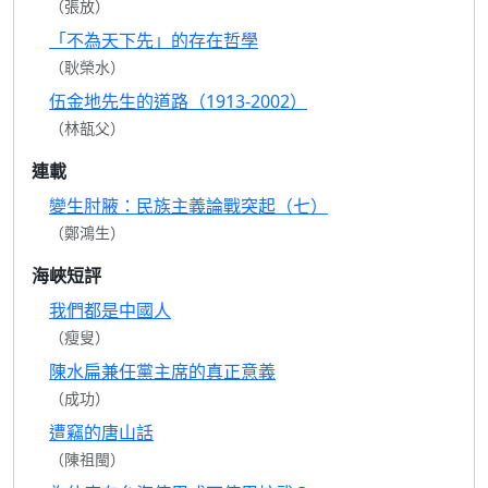
（張放）
「不為天下先」的存在哲學
（耿榮水）
伍金地先生的道路（1913-2002）
（林瓿父）
連載
變生肘腋：民族主義論戰突起（七）
（鄭鴻生）
海峽短評
我們都是中國人
（瘦叟）
陳水扁兼任黨主席的真正意義
（成功）
遭竊的唐山話
（陳祖閩）