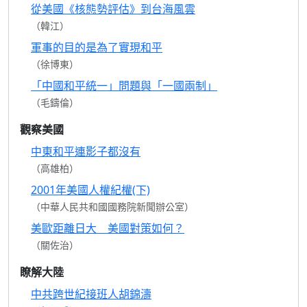
從美國《核態勢評估》到台海風雲
（韓江）
軍事的目的是為了實現和平
（徐博東）
「中國和平統一」問題與「一國兩制」
（毛鑄倫）
觀察美國
中東和平連影子都沒有
（高雄柏）
2001年美國人權紀權(下)
（中華人民共和國國務院新聞辦公室）
美歐距離日大 美國對策如何？
（關佐治）
瞭解大陸
中共跨世紀接班人胡錦濤