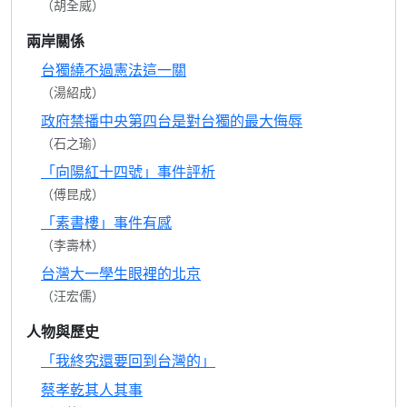
（胡全威）
兩岸關係
台獨繞不過憲法這一關
（湯紹成）
政府禁播中央第四台是對台獨的最大侮辱
（石之瑜）
「向陽紅十四號」事件評析
（傅昆成）
「素書樓」事件有感
（李壽林）
台灣大一學生眼裡的北京
（汪宏儒）
人物與歷史
「我終究還要回到台灣的」
蔡孝乾其人其事