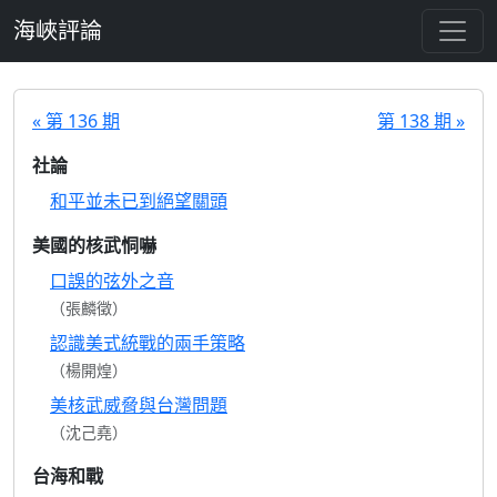
跳至主要內容
海峽評論
« 第 136 期
第 138 期 »
社論
和平並未已到絕望關頭
美國的核武恫嚇
口誤的弦外之音
（張麟徵）
認識美式統戰的兩手策略
（楊開煌）
美核武威脅與台灣問題
（沈己堯）
台海和戰