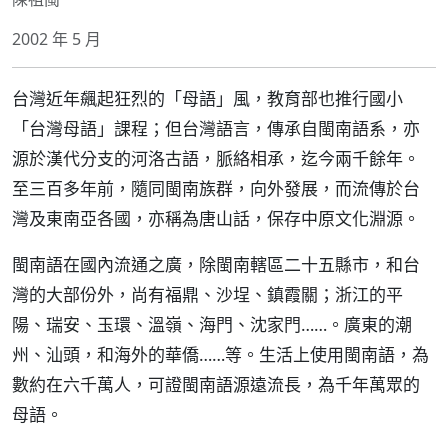
2002 年 5 月
台灣近年飆起狂烈的「母語」風，教育部也推行國小
「台灣母語」課程；但台灣語言，傳承自閩南語系，亦
源於漢代分支的河洛古語，脈絡相承，迄今兩千餘年。
至三百多年前，隨同閩南族群，向外發展，而流傳於台
灣及東南亞各國，亦稱為唐山話，保存中原文化淵源。
閩南語在國內流通之廣，除閩南轄區二十五縣市，和台
灣的大部份外，尚有福鼎、沙埕、鎮霞關；浙江的平
陽、瑞安、玉環、溫嶺、海門、沈家門……。廣東的潮
州、汕頭，和海外的華僑……等。生活上使用閩南語，為
數約在六千萬人，可證閩南語源遠流長，為千年萬眾的
母語。