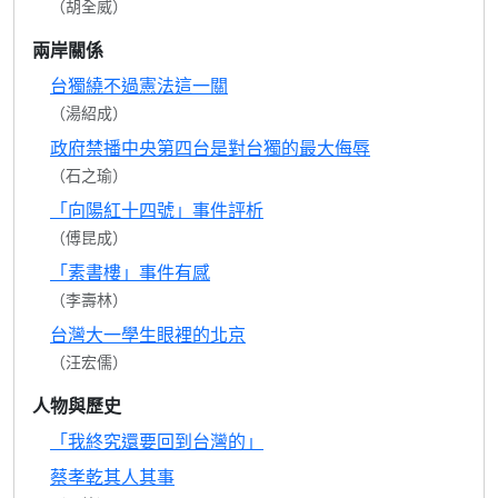
（胡全威）
兩岸關係
台獨繞不過憲法這一關
（湯紹成）
政府禁播中央第四台是對台獨的最大侮辱
（石之瑜）
「向陽紅十四號」事件評析
（傅昆成）
「素書樓」事件有感
（李壽林）
台灣大一學生眼裡的北京
（汪宏儒）
人物與歷史
「我終究還要回到台灣的」
蔡孝乾其人其事