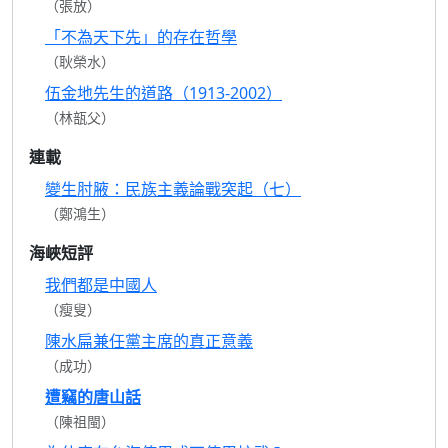
（張放）
「不為天下先」的存在哲學
（耿榮水）
伍金地先生的道路（1913-2002）
（林瓿父）
連載
變生肘腋：民族主義論戰突起（七）
（鄭鴻生）
海峽短評
我們都是中國人
（瘦叟）
陳水扁兼任黨主席的真正意義
（成功）
遭竊的唐山話
（陳祖閩）