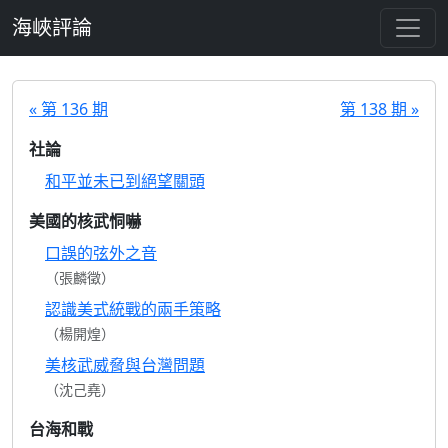
跳至主要內容
海峽評論
« 第 136 期
第 138 期 »
社論
和平並未已到絕望關頭
美國的核武恫嚇
口誤的弦外之音
（張麟徵）
認識美式統戰的兩手策略
（楊開煌）
美核武威脅與台灣問題
（沈己堯）
台海和戰