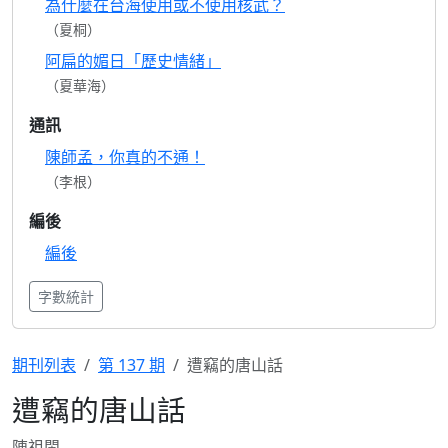
為什麼在台海使用或不使用核武？
（夏桐）
阿扁的媚日「歷史情緒」
（夏華海）
通訊
陳師孟，你真的不通！
（李根）
編後
編後
字數統計
期刊列表
第 137 期
遭竊的唐山話
遭竊的唐山話
陳祖閩