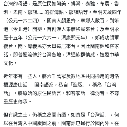
台灣的母語，是原住民如阿美、排灣、泰雅、布農、魯
凱、卑南、鄒族……的排灣語、鄒族語等。至明天啟四年
（公元一六二四），閩南人顏思齊，率鄉人數百，到笨
港（今北港）開墾，首創漢人集體移民來台；及至明永
歷十五年（公元一六六一，清康熙元年），鄭成功領軍
復台，閩、粵義民亦大舉遷居來台。因此閩南語和客家
話，即普遍流傳於台灣各地，溝通族群情感，嬗遞中華
文化。
近年來有一些人，將六千萬眾及數地區共同通用的河洛
根源唐山話──閩南語系，私自「盜版」，稱為「台灣
話」，將原始的原住民語言，和客家話一律消音，不尊
重歷史傳承。
但有識之士，仍稱之為閩南語，如真是「台灣話」，何
以在台灣入中國版圖之前，閩南語已通行於國內外。在