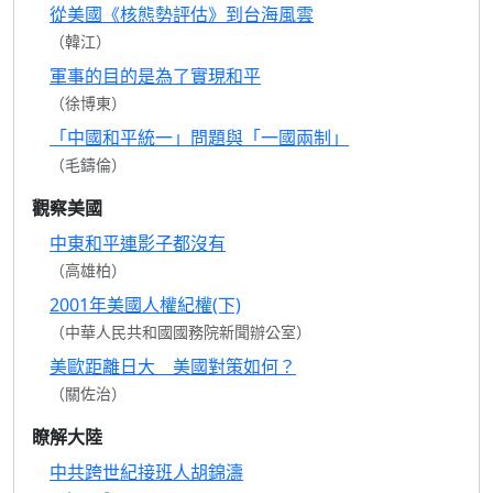
從美國《核態勢評估》到台海風雲
（韓江）
軍事的目的是為了實現和平
（徐博東）
「中國和平統一」問題與「一國兩制」
（毛鑄倫）
觀察美國
中東和平連影子都沒有
（高雄柏）
2001年美國人權紀權(下)
（中華人民共和國國務院新聞辦公室）
美歐距離日大 美國對策如何？
（關佐治）
瞭解大陸
中共跨世紀接班人胡錦濤