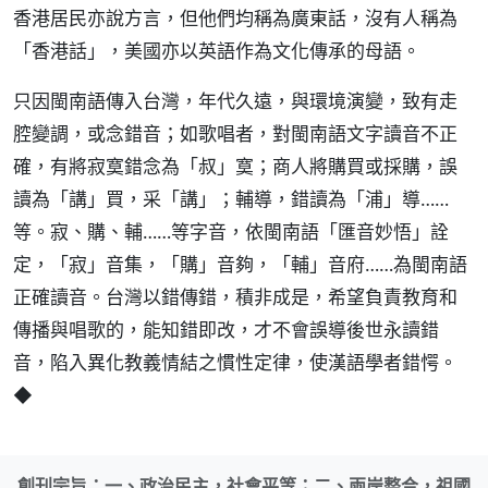
香港居民亦說方言，但他們均稱為廣東話，沒有人稱為
「香港話」，美國亦以英語作為文化傳承的母語。
只因閩南語傳入台灣，年代久遠，與環境演變，致有走
腔變調，或念錯音；如歌唱者，對閩南語文字讀音不正
確，有將寂寞錯念為「叔」寞；商人將購買或採購，誤
讀為「講」買，采「講」；輔導，錯讀為「浦」導……
等。寂、購、輔……等字音，依閩南語「匯音妙悟」詮
定，「寂」音集，「購」音夠，「輔」音府……為閩南語
正確讀音。台灣以錯傳錯，積非成是，希望負責教育和
傳播與唱歌的，能知錯即改，才不會誤導後世永讀錯
音，陷入異化教義情結之慣性定律，使漢語學者錯愕。
◆
創刊宗旨：一、政治民主，社會平等；二、兩岸整合，祖國