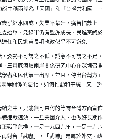
在演說中稱兩岸為「兩國」和「台灣共和國」。
富幾乎縮水四成，失業率攀升，痛苦指數上
立委選舉，泛綠軍仍有些許成長，民進黨終於
扁連任和民進黨長期執政似乎不可避免。
話，姿勢不可謂之不低，誠意不可謂之不足，
理。三月底海峽兩岸關係研究中心在深圳召開
黨學者和民代無一出席。並且，傳出台灣方面
著兩岸關係的惡化，如何推動和平統一又一籌
情緒之中，只能無可奈何的等待台灣方面宣佈
作戰速戰速決，一旦美國介入，也做好長期作
真正戰爭危機，一是一九四九年，一是一九六
不再對台「武嚇」，「武嚇」是屬於外交、政