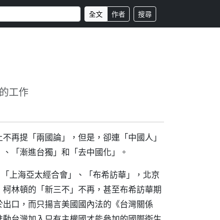
全文
作者
搜尋
的工作
上不再提「兩國論」，但是，卻連「中國人」
」、「漸進台獨」和「去中國化」。
、「上海亞太經合會」、「布希訪華」，北京
，柯林頓的「新三不」不再，甚至布希訪華期
於出口，而只揚言美國國內法的《台灣關係
推動台灣加入只有主權國才能參加的國際衛生