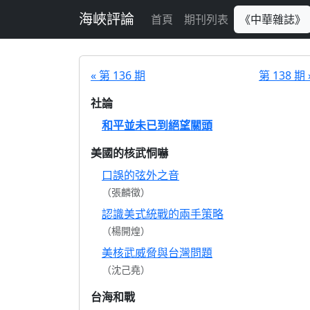
跳至主要內容
海峽評論
首頁
期刊列表
《中華雜誌》
« 第 136 期
第 138 期 
社論
和平並未已到絕望關頭
美國的核武恫嚇
口誤的弦外之音
（張麟徵）
認識美式統戰的兩手策略
（楊開煌）
美核武威脅與台灣問題
（沈己堯）
台海和戰