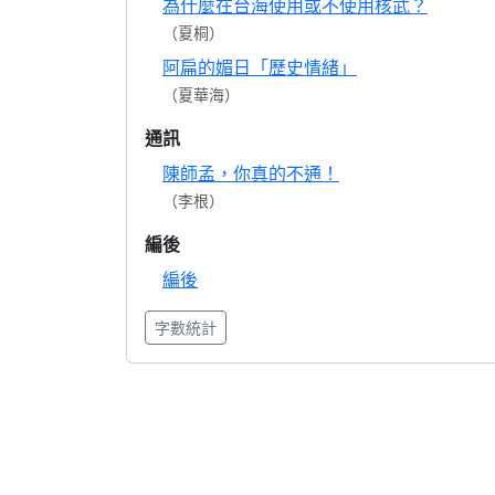
為什麼在台海使用或不使用核武？
（夏桐）
阿扁的媚日「歷史情緒」
（夏華海）
通訊
陳師孟，你真的不通！
（李根）
編後
編後
字數統計