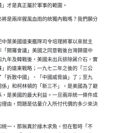
備」才是真正屬於軍事的範圍。
必將是兩岸腥風血雨的統獨內戰嗎？我們願分
紀中葉美國遠東艦隊司令培理將軍以來就主
年「開羅會議」美國之同意戰後台灣歸還中
四九年及韓戰後，美國未出兵排除蔣介石，實
蘇」的遠東戰略；一九七二年之後的「三公
了「拆散中國」、「中國威脅論」了；至九
關係」和柯林頓的「新三不」，是美國為了避
係，是美國的最大利益。一旦兩岸統一條件成
的理由，問題是估量介入所付代價的多少來決
和統一，那無異於緣木求魚，但在暫時「不