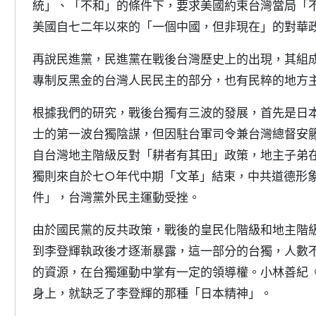
統」、「不和」的條件下，要求美國約束台灣當局「
美國自七二年以來的「一個中國，但非現在」的對華
再說民進黨，民進黨在戰後台灣歷史上的出現，其組
專制反黑金的台灣人民民主的部分，也有民粹的地方
根據我們的研究，戰後台獨有三波的發展，首先是日
士的第一波台獨陰謀，但因駐台軍司令兼台灣總督安
自台灣地主階級反對「耕者有其田」政策，地主子弟
獨則來自於七○年代中期「文革」結束，中共道德形
件」，台灣黨外民主運動受挫。
由於國民黨的反共政策，戰後的皇民化階級和地主階
到李登輝執政後才逐漸暴露，這一部分的台獨，人數
的資源，在台獨運動中掌有一定的領導權。小林善紀
身上，就缺乏了李登輝的那種「日本精神」。