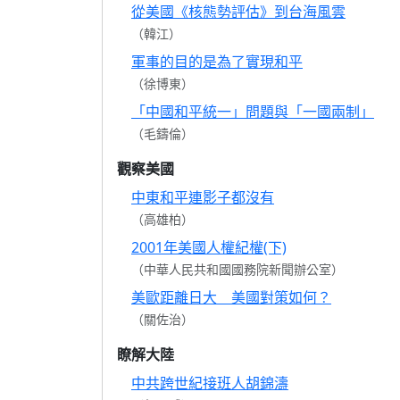
從美國《核態勢評估》到台海風雲
（韓江）
軍事的目的是為了實現和平
（徐博東）
「中國和平統一」問題與「一國兩制」
（毛鑄倫）
觀察美國
中東和平連影子都沒有
（高雄柏）
2001年美國人權紀權(下)
（中華人民共和國國務院新聞辦公室）
美歐距離日大 美國對策如何？
（關佐治）
瞭解大陸
中共跨世紀接班人胡錦濤