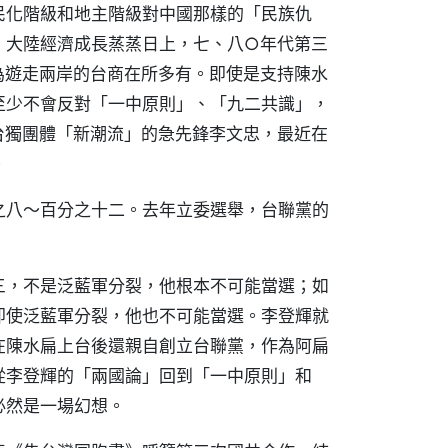
民化階級和地主階級對中國那樣的「民族仇
，大陸經濟成長蒸蒸日上，七、八○年代第三
為遊走兩岸的台商在所多有。即使是支持陳水
至少不會反對「一中原則」、「九二共識」，
台獨團體「新潮流」的急先鋒李文忠，最近在
。
之八～百分之十二。去年立委選舉，台聯黨的
三，不是泛藍軍分裂，他根本不可能當選；如
即使泛藍軍分裂，他也不可能當選。李登輝就
在陳水扁上台後還親自創立台聯黨，作為阿扁
從李登輝的「兩國論」回到「一中原則」和
必然是一場幻想。