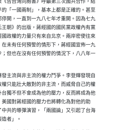
表《告台灣同胞書》呼籲第三次國共合作，結
平的「一國兩制」，基本上都是正確的。甚至
都停開，一直到一九八七年才重開。因為七九
氏王朝》的出版，蔣經國的國民黨政權內有黨
經國政權的力量只有來自北京。兩岸密使往來
。在未有任何預警的情形下，蔣經國宣佈一九
步；但也在沒有任何預警的情況下，八八年一
爆發主流與非主流的權力鬥爭。李登輝發現自
政權只能壯大敵對的非主流，而威脅自己的權
外台獨不但不會成為他的壓力，反而將成為他
，美國對蔣經國的壓力也將轉化為對他的助
了中共的導彈演習，「兩國論」又引起了台海
製造者」。