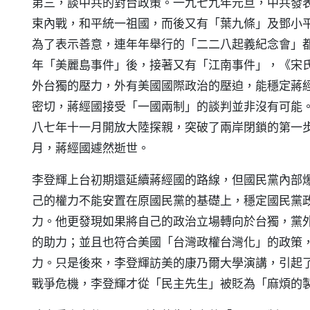
第三，談中共的對台政策。一九七九年元旦，中共發
束內戰，和平統一祖國，而後又有「葉九條」及鄧小
為了表示善意，連年年舉行的「二二八起義紀念會」
年「美麗島事件」後，接著又有「江南事件」，《宋
外台獨的壓力，外有美國國際政治的壓迫，能穩定蔣
密切，蔣經國接受「一國兩制」的談判並非沒有可能
八七年十一月開放大陸探親，突破了兩岸閉鎖的第一
月，蔣經國遽然逝世。
李登輝上台初期還延續蔣經國的路線，但國民黨內部
己的權力不能安置在原國民黨的基礎上，穩定國民黨
力。他更發現如果將自己的政治立場轉向於台獨，黨
的助力；並且也符合美國「台灣政權台灣化」的政策
力。只是後來，李登輝訪美的康乃爾大學演講，引起
戰爭危機，李登輝才從「民主先生」被貶為「麻煩的