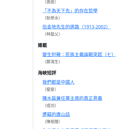
（張放）
「不為天下先」的存在哲學
（耿榮水）
伍金地先生的道路（1913-2002）
（林瓿父）
連載
變生肘腋：民族主義論戰突起（七）
（鄭鴻生）
海峽短評
我們都是中國人
（瘦叟）
陳水扁兼任黨主席的真正意義
（成功）
遭竊的唐山話
（陳祖閩）