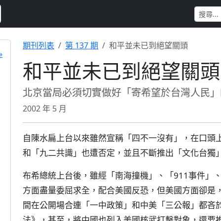
期刊列表
第 137 期
和平並未已到絕望關頭
»
和平並未已到絕望關頭
北京當局必須切實做好「寄希望於台灣人民」
2002 年 5 月
自陳水扁上台以來雖然宣稱「四不一沒有」，在口頭
和「九二共識」也遭否定，並且不斷推出「文化台獨
布希總統上台後，雖經「南海撞機」、「911事件」
方面盡量委屈求全，配合美國反恐，但美國方面卻是
間在公開場合連「一中政策」和中美「三公報」都吝
法》，甚至，將中國也列入美國核武打擊對象，還要