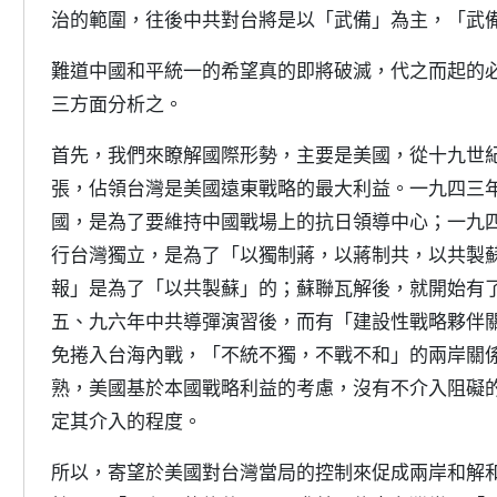
治的範圍，往後中共對台將是以「武備」為主，「武
難道中國和平統一的希望真的即將破滅，代之而起的
三方面分析之。
首先，我們來瞭解國際形勢，主要是美國，從十九世
張，佔領台灣是美國遠東戰略的最大利益。一九四三
國，是為了要維持中國戰場上的抗日領導中心；一九
行台灣獨立，是為了「以獨制蔣，以蔣制共，以共製
報」是為了「以共製蘇」的；蘇聯瓦解後，就開始有
五、九六年中共導彈演習後，而有「建設性戰略夥伴
免捲入台海內戰，「不統不獨，不戰不和」的兩岸關
熟，美國基於本國戰略利益的考慮，沒有不介入阻礙
定其介入的程度。
所以，寄望於美國對台灣當局的控制來促成兩岸和解