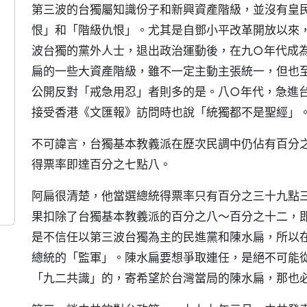
第三波的台獨屬知識份子和新興資產階級，並沒有皇
恨」和「階級仇恨」。尤其是自鄧小平改革開放以來
波台獨的黨外人士，退出政治運動後，在九○年代成
扁的一些大資產階級，雖不一定主動主張統一，但也
公開反對「戒急用忍」者則多的是。八○年代，急進
接受香港《文匯報》訪問時也說「統獨都不是聖經」
不可諱言，台獨基本教義派在歷次民調中仍佔有百分
得票率即達百分之七點八。
阿扁很清楚，他當選總統得票率只有百分之三十九點
果扣除了台獨基本教義派的百分之八～百分之十二，
是不信任以第三波台獨為主的民進黨和陳水扁，所以
總統的「監軍」。陳水扁要想爭取連任，是絕不可能
「九二共識」的，寄希望於台灣當局的陳水扁，那也