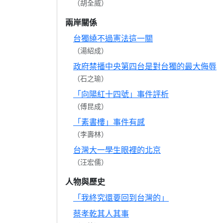
（胡全威）
兩岸關係
台獨繞不過憲法這一關
（湯紹成）
政府禁播中央第四台是對台獨的最大侮辱
（石之瑜）
「向陽紅十四號」事件評析
（傅昆成）
「素書樓」事件有感
（李壽林）
台灣大一學生眼裡的北京
（汪宏儒）
人物與歷史
「我終究還要回到台灣的」
蔡孝乾其人其事