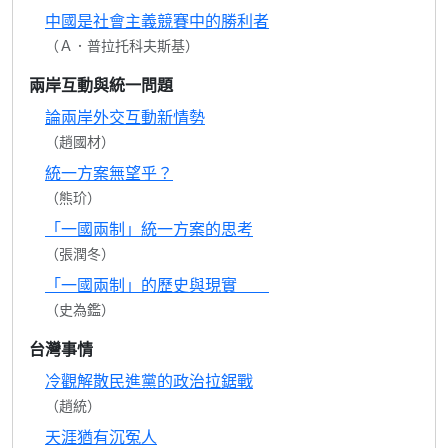
中國是社會主義競賽中的勝利者
（Ａ．普拉托科夫斯基）
兩岸互動與統一問題
論兩岸外交互動新情勢
（趙國材）
統一方案無望乎？
（熊玠）
「一國兩制」統一方案的思考
（張潤冬）
「一國兩制」的歷史與現實
（史為鑑）
台灣事情
冷觀解散民進黨的政治拉鋸戰
（趙統）
天涯猶有沉冤人