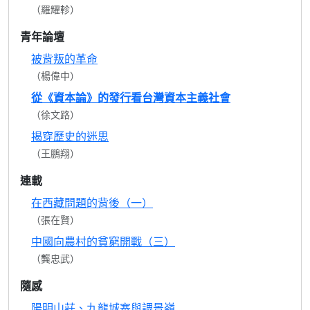
（羅耀軫）
青年論壇
被背叛的革命
（楊偉中）
從《資本論》的發行看台灣資本主義社會
（徐文路）
揭穿歷史的迷思
（王鵬翔）
連載
在西藏問題的背後（一）
（張在賢）
中國向農村的貧窮開戰（三）
（龔忠武）
隨感
陽明山莊、九龍城寨與調景嶺