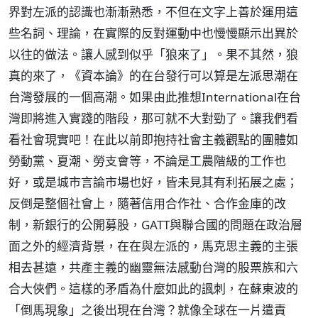
界對左派的認識也漸漸熟悉，不但在文字上善於運用這
些名詞、理論，在實際的反對運動中也慢慢顯示出異於
以往的做法。讓人感到似乎「狼來了」。果不其然，狼
真的來了，《資本論》的在台發行可以算是左派思潮在
台灣發展的一個高潮。如果由此推想International在台
灣即將進入實踐的階段，那可就不大對勁了。讓我們看
看社會現實吧！在此以前即抱持社會主義觀點的團體如
勞動黨、夏潮、勞支會等，不論是工農階級的工作也
好，或是城市言論市場也好，皆未見其有利拓展之處；
反倒是整個社會上，隨著信用合作社、合作金庫的改
制，新銀行的公開募股，GATT與聯合國的問題在政治層
面之外的經濟背景，在在與左派的，馬克思主義的主張
相去甚遠，共產主義的幽靈無法感動台灣的股票族和六
合大俠們。這樣的矛盾為什麼如此的諷刺，在蘇東波的
「倒馬現象」之後出現在台灣？就像全球在一片遣責