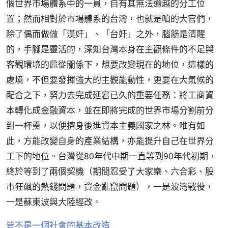
個世界市場體系中的一員，自有其無法逾越的分工位
置；然而相對於市場體系的台灣，也就是咱的大官們，
除了偶而做做「漢奸」、「台奸」之外，腦筋是清醒
的，手腳是靈活的，深知台灣本身在主觀條件的不足與
客觀環境的扈從關係下，想要改變現在的地位，這樣的
處境，不但要發揮強大的主觀能動性，更要在大氣候的
配合之下，努力去完成延宕已久的重要任務：將工商資
本轉化成金融資本，並在即將完成的世界市場分割前分
到一杯羹，以便擠身後進資本主義國家之林。唯有如
此，方能改變自身的產業結構，亦能提升自己在世界分
工下的地位。台灣從80年代中期一直等到90年代初期，
終於等到了兩個契機（期間忍受了大家樂、六合彩、股
市狂飆的熱錢問題，資金亂竄問題），一是波灣戰役，
一是蘇東波與大陸經改。
皆不是一個社會的基本改造