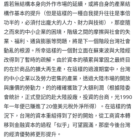
盾若無結構本身向外作市場的延續，或將自身的產業結
構作基本的提升（但是這樣的一種自我提升往往是事倍
功半的，必須付出龐大的人力、財力與技術），那麼隨
之而來的中小企業的困境，階級之間的摩擦與社會的失
業、福利、通貨膨脹等問題，將是下一個階段台灣社會
動亂的根源。所幸這樣的一個對立面在蘇東波與大陸經
改得到了暫時的疏解。由於資本的積累與鞏固之最終目
的在於商品的擴大再生產，在這樣的過渡期當中，台灣
的中小企業以及勞力密集的產業，透過大陸市場的開放
與廉價的勞動力，的的確確獲致了大額利潤（根據陸委
會統計，正式登記的赴大陸設廠，投資的台商，光1990
年一年便已賺進了20億美元稅外淨所得）。在這樣的情
況下，台灣的資本重組得到了好的開始，從工商資本轉
移到金融資本的過程「似乎」可望圓滿，那麼今後台灣
的經濟優勢將更形提升。