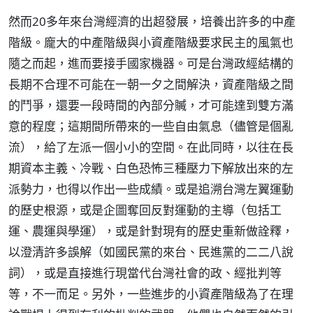
然而20多年來台灣經濟的出超發展，培養出許多的中產
階級。龐大的中產階級與小資產階級要求民主的風氣也
隨之而起，進而要接手國家機器。可是台灣政經結構的
長期不合理不可能在一朝一夕之間解決，資產階級之間
的鬥爭，還要一段時間的內部分贓，才可能達到雙方滿
意的程度；這期間所帶來的一些自由氣息（儘管是個亂
流），給了左派一個小小的空間。在此同時，以往在長
期資本主義、冷戰、白色恐怖三種壓力下解放出來的左
派勢力，也得以作出一些成績。或是追溯台灣左翼運動
的歷史根源，或是企圖奪回反對運動的主導（包括工
運、農運與學運），或是針對現有的歷史重新做詮釋，
以澄清許多誤解（如國民黨的來台、民進黨的二二八說
詞），或是直接進行現當代台灣社會的政、經批判等
等，不一而足。另外，一些進步的小資產階級為了在理