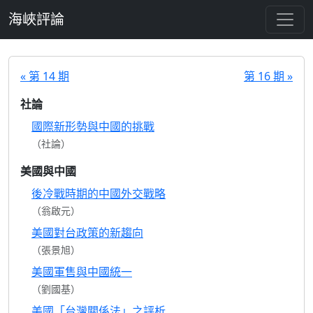
跳至主要內容
海峽評論
« 第 14 期
第 16 期 »
社論
國際新形勢與中國的挑戰
（社論）
美國與中國
後冷戰時期的中國外交戰略
（翁啟元）
美國對台政策的新趨向
（張景旭）
美國軍售與中國統一
（劉國基）
美國「台灣關係法」之評析