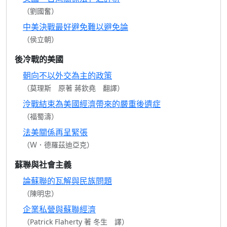
（劉國奮）
中美決戰最好避免難以避免論
（侯立朝）
後冷戰的美國
朝向不以外交為主的政策
（莫理斯 原著 蔣欽堯 翻譯）
泠戰結束為美國經濟帶來的嚴重後遺症
（福蜀濤）
法美關係再呈緊張
（Ｗ．德羅茲迪亞克）
蘇聯與社會主義
論蘇聯的瓦解與民族問題
（陳明忠）
企業私營與蘇聯經濟
（Patrick Flaherty 著 冬生 譯）