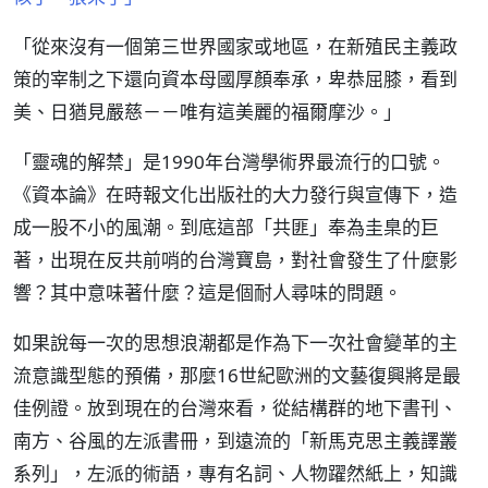
「從來沒有一個第三世界國家或地區，在新殖民主義政
策的宰制之下還向資本母國厚顏奉承，卑恭屈膝，看到
美、日猶見嚴慈－－唯有這美麗的福爾摩沙。」
「靈魂的解禁」是1990年台灣學術界最流行的口號。
《資本論》在時報文化出版社的大力發行與宣傳下，造
成一股不小的風潮。到底這部「共匪」奉為圭臬的巨
著，出現在反共前哨的台灣寶島，對社會發生了什麼影
響？其中意味著什麼？這是個耐人尋味的問題。
如果說每一次的思想浪潮都是作為下一次社會變革的主
流意識型態的預備，那麼16世紀歐洲的文藝復興將是最
佳例證。放到現在的台灣來看，從結構群的地下書刊、
南方、谷風的左派書冊，到遠流的「新馬克思主義譯叢
系列」，左派的術語，專有名詞、人物躍然紙上，知識