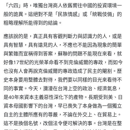
「六四」時，唯獨台灣商人依舊嚮往中國的投資環境一
般的詭異。這絕對不是「民族情感」或「統戰伎倆」的
粗略理解所能得到的結論。
應該說的是，真正具有客觀判斷力與認識力的人，或是
具有智慧，具有遠見的人，不應也不能因為現象的簡單
與繁雜而宣稱得到答案，蘇聯的問題不能現在來看，就
好像17世紀的光榮革命看不到克倫威爾的專政，而如今
也沒有人會再說克倫威爾的專政造成了民主的閹割。歷
史本身要用整體去對待，我們要以同樣的目光來看待不
同的事實。今天，瀰漫在台灣上空的政治、經濟氣息，
是40年來資本主義惡性深化下的產物。長期受到美、日
資本母國影響下的台灣，早已喪失了本身做為一個獨立
自主的主體所應有的尊嚴，不論在外交上、在貿易上。
這不是換個名號，改個法令便可解決的事。台灣是在整