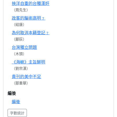
挾洋自重的台獨漢奸
（周先生）
政客的騙術高明﹖
（紹唐）
為何取消本籍登記﹖
（鄺荻）
台灣獨立問題
（木頭）
《海峽》主旨鮮明
（劉宗漢）
貴刊的美中不足
（鄒重華）
編後
編後
字數統計