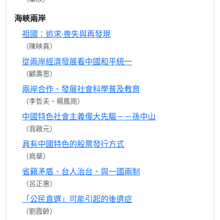
海峽兩岸
祖國：追求‧喪失與再發現
（陳映真）
從兩岸經濟發展看中國和平統一
（顧壽恩）
兩岸合作、發展社會科學普及教育
（李哲夫、楊鳳崗）
中國特色社會主義偉大先驅－－孫中山
（翁啟元）
具有中國特色的股票發行方式
（商華）
省籍矛盾、台人治台、與一國兩制
（呂正惠）
「公民直選」可能引起的後遺症
（劉霞齡）