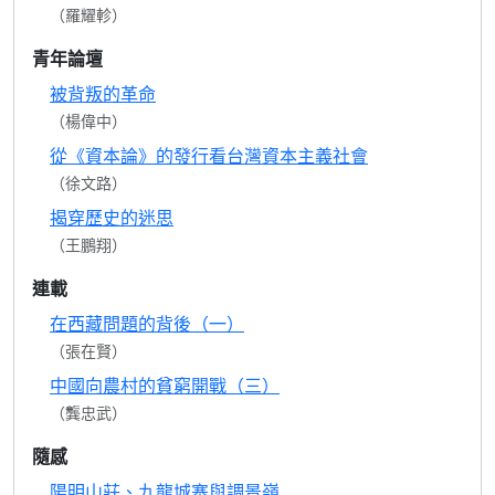
（羅耀軫）
青年論壇
被背叛的革命
（楊偉中）
從《資本論》的發行看台灣資本主義社會
（徐文路）
揭穿歷史的迷思
（王鵬翔）
連載
在西藏問題的背後（一）
（張在賢）
中國向農村的貧窮開戰（三）
（龔忠武）
隨感
陽明山莊、九龍城寨與調景嶺