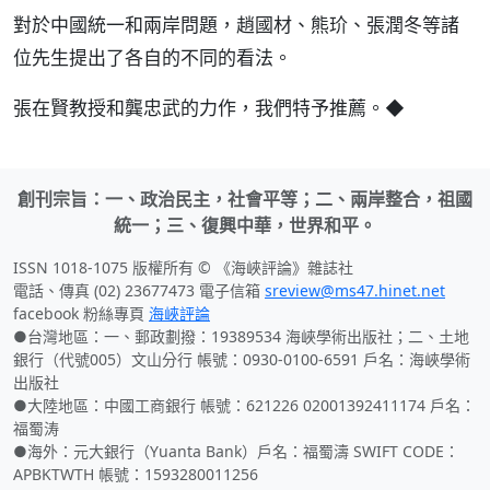
對於中國統一和兩岸問題，趙國材、熊玠、張潤冬等諸
位先生提出了各自的不同的看法。
張在賢教授和龔忠武的力作，我們特予推薦。◆
創刊宗旨：一、政治民主，社會平等；二、兩岸整合，祖國
統一；三、復興中華，世界和平。
ISSN 1018-1075 版權所有 © 《海峽評論》雜誌社
電話、傳真 (02) 23677473 電子信箱
sreview@ms47.hinet.net
facebook 粉絲專頁
海峽評論
●台灣地區：一、郵政劃撥：19389534 海峽學術出版社；二、土地
銀行（代號005）文山分行 帳號：0930-0100-6591 戶名：海峽學術
出版社
●大陸地區：中國工商銀行 帳號：621226 02001392411174 戶名：
福蜀涛
●海外：元大銀行（Yuanta Bank）戶名：福蜀濤 SWIFT CODE：
APBKTWTH 帳號：1593280011256