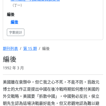
（丁一）
編後
編後
字數統計
期刊列表
第 15 期
編後
編後
1992 年 3 月
美國雖在衰頹中，但亡我之心不死，不能不防。翁啟元
博士的大作正是提出中國在後冷戰時期如何應付美國的
外交戰略。美國要「拆散中國」，中國勢必反抗，侯立
朝先生認為這場決戰最好能免，但又悲觀地認為難以避