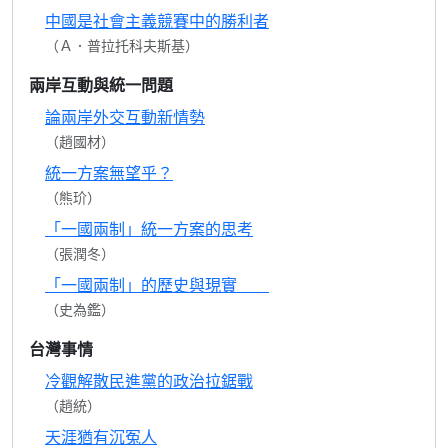
中國是社會主義競賽中的勝利者
（Ａ．普拉托科夫斯基）
兩岸互動與統一問題
論兩岸外交互動新情勢
（趙國材）
統一方案無望乎？
（熊玠）
「一國兩制」統一方案的思考
（張潤冬）
「一國兩制」的歷史與現實
（史為鑑）
台灣事情
冷觀解散民進黨的政治拉鋸戰
（趙統）
天涯猶有沉冤人