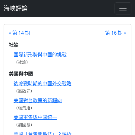
跳至主要內容
海峽評論
« 第 14 期
第 16 期 »
社論
國際新形勢與中國的挑戰
（社論）
美國與中國
後冷戰時期的中國外交戰略
（翁啟元）
美國對台政策的新趨向
（張景旭）
美國軍售與中國統一
（劉國基）
美國「台灣關係法」之評析