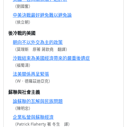
（劉國奮）
中美決戰最好避免難以避免論
（侯立朝）
後冷戰的美國
朝向不以外交為主的政策
（莫理斯 原著 蔣欽堯 翻譯）
泠戰結束為美國經濟帶來的嚴重後遺症
（福蜀濤）
法美關係再呈緊張
（Ｗ．德羅茲迪亞克）
蘇聯與社會主義
論蘇聯的瓦解與民族問題
（陳明忠）
企業私營與蘇聯經濟
（Patrick Flaherty 著 冬生 譯）