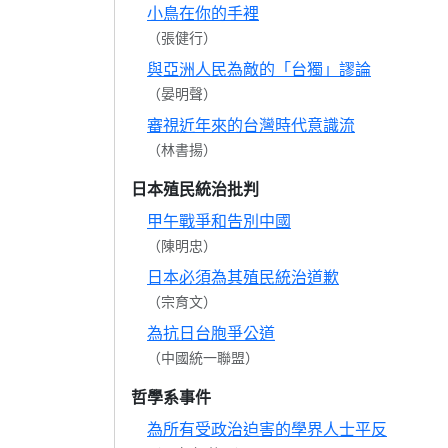
小鳥在你的手裡
（張健行）
與亞洲人民為敵的「台獨」謬論
（晏明聲）
審視近年來的台灣時代意識流
（林書揚）
日本殖民統治批判
甲午戰爭和告別中國
（陳明忠）
日本必須為其殖民統治道歉
（宗育文）
為抗日台胞爭公道
（中國統一聯盟）
哲學系事件
為所有受政治迫害的學界人士平反