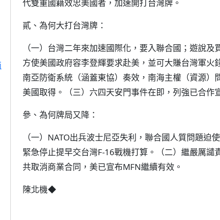
代雙重國籍效忠美國者，加速開打台灣牌。
貳、為何大打台灣牌：
（一）台灣二年來加速國際化，要入聯合國；遊說及
方使美國政府容李登輝要求赴美，並可大賺台灣軍火
兩
南亞防衛系統（涵蓋東協）奏效，南海主權（資源）
美國取得。（三）六四天安門事件在即，列強已合作
參、為何牌局又降：
（一）NATO出兵波士尼亞失利，聯合國人質問題迫
緊急停止提早交台灣F-16戰機打算。（二）繼嚴厲
共取消商業合同，美已宣布MFN繼續有效。
陳北機◆