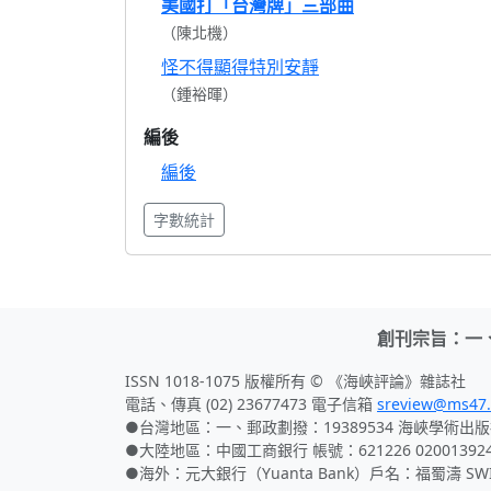
美國打「台灣牌」三部曲
（陳北機）
怪不得顯得特別安靜
（鍾裕暉）
編後
編後
字數統計
創刊宗旨：一
ISSN 1018-1075 版權所有 © 《海峽評論》雜誌社
電話、傳真 (02) 23677473 電子信箱
sreview@ms47.
●台灣地區：一、郵政劃撥：19389534 海峽學術出版
●大陸地區：中國工商銀行 帳號：621226 02001392
●海外：元大銀行（Yuanta Bank）戶名：福蜀濤 SWIFT