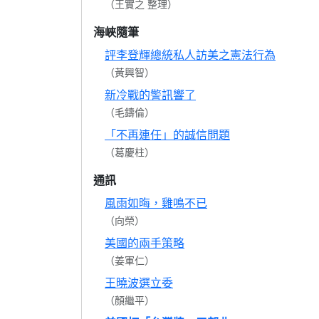
（王實之 整理）
海峽隨筆
評李登輝總統私人訪美之憲法行為
（黃興智）
新冷戰的警訊響了
（毛鑄倫）
「不再連任」的誠信問題
（葛慶柱）
通訊
風雨如晦，雞鳴不已
（向榮）
美國的兩手策略
（姜軍仁）
王曉波選立委
（顏繼平）