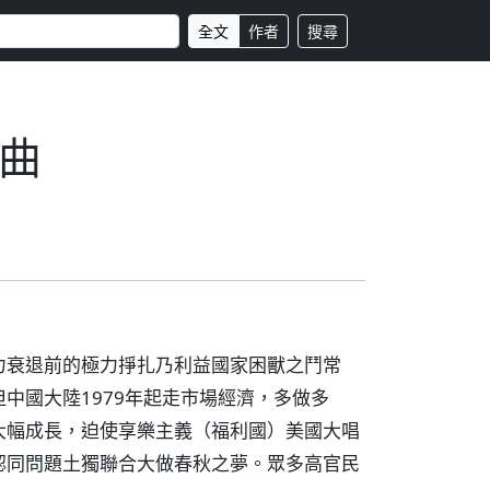
全文
作者
搜尋
曲
力衰退前的極力掙扎乃利益國家困獸之鬥常
中國大陸1979年起走市場經濟，多做多
大幅成長，迫使享樂主義（福利國）美國大唱
認同問題土獨聯合大做春秋之夢。眾多高官民