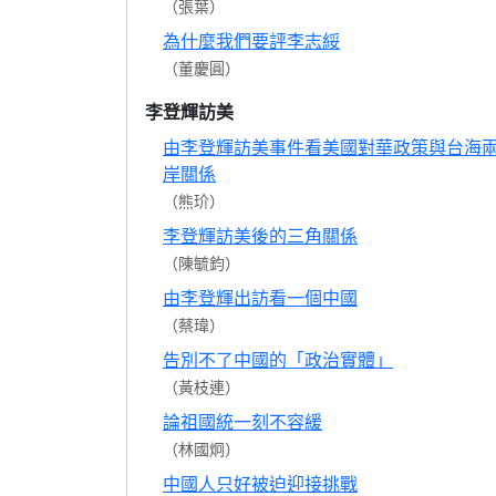
（張葉）
為什麼我們要評李志綏
（董慶圓）
李登輝訪美
由李登輝訪美事件看美國對華政策與台海
岸關係
（熊玠）
李登輝訪美後的三角關係
（陳毓鈞）
由李登輝出訪看一個中國
（蔡瑋）
告別不了中國的「政治實體」
（黃枝連）
論祖國統一刻不容緩
（林國炯）
中國人只好被迫迎接挑戰