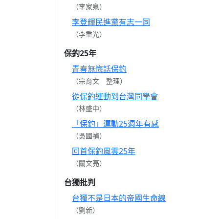
（李家泉）
李登輝民進黨有志一同
（李重光）
保釣25年
青春無悔話保釣
（宗育文 整理）
從保釣運動到台灣同學會
（林盛中）
「保釣」運動25週年有感
（吳國禎）
回首保釣風雲25年
（關文亮）
台獨批判
台獨不是日本的帝國生命線
（劉新）