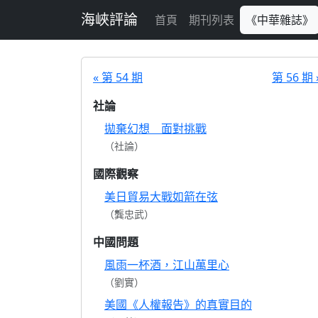
跳至主要內容
海峽評論
首頁
期刊列表
《中華雜誌》
« 第 54 期
第 56 期 
社論
拋棄幻想 面對挑戰
（社論）
國際觀察
美日貿易大戰如箭在弦
（龔忠武）
中國問題
風雨一杯酒，江山萬里心
（劉實）
美國《人權報告》的真實目的