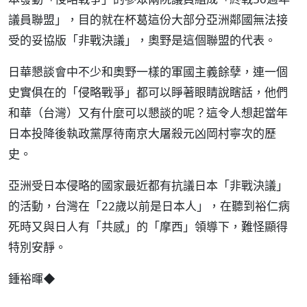
議員聯盟」，目的就在杯葛這份大部分亞洲鄰國無法接
受的妥協版「非戰決議」，奧野是這個聯盟的代表。
日華懇談會中不少和奧野一樣的軍國主義餘孽，連一個
史實俱在的「侵略戰爭」都可以睜著眼睛說瞎話，他們
和華（台灣）又有什麼可以懇談的呢？這令人想起當年
日本投降後執政黨厚待南京大屠殺元凶岡村寧次的歷
史。
亞洲受日本侵略的國家最近都有抗議日本「非戰決議」
的活動，台灣在「22歲以前是日本人」，在聽到裕仁病
死時又與日人有「共感」的「摩西」領導下，難怪顯得
特別安靜。
鍾裕暉◆