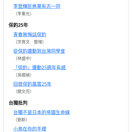
李登輝民進黨有志一同
（李重光）
保釣25年
青春無悔話保釣
（宗育文 整理）
從保釣運動到台灣同學會
（林盛中）
「保釣」運動25週年有感
（吳國禎）
回首保釣風雲25年
（關文亮）
台獨批判
台獨不是日本的帝國生命線
（劉新）
小鳥在你的手裡