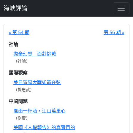
跳至主要內容
海峽評論
« 第 54 期
第 56 期 »
社論
拋棄幻想 面對挑戰
（社論）
國際觀察
美日貿易大戰如箭在弦
（龔忠武）
中國問題
風雨一杯酒，江山萬里心
（劉實）
美國《人權報告》的真實目的