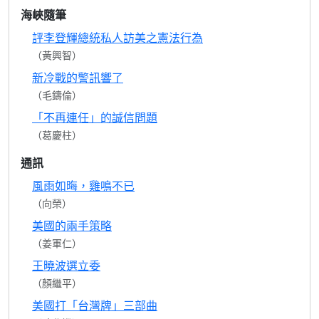
海峽隨筆
評李登輝總統私人訪美之憲法行為
（黃興智）
新冷戰的警訊響了
（毛鑄倫）
「不再連任」的誠信問題
（葛慶柱）
通訊
風雨如晦，雞鳴不已
（向榮）
美國的兩手策略
（姜軍仁）
王曉波選立委
（顏繼平）
美國打「台灣牌」三部曲