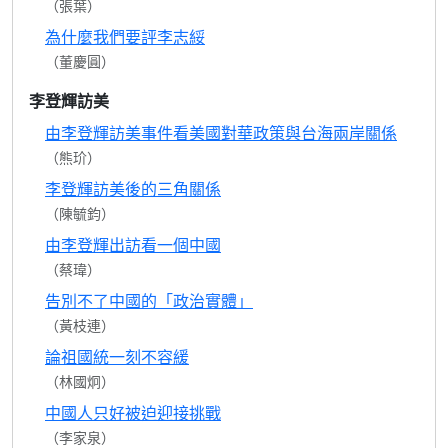
（張葉）
為什麼我們要評李志綏
（董慶圓）
李登輝訪美
由李登輝訪美事件看美國對華政策與台海兩岸關係
（熊玠）
李登輝訪美後的三角關係
（陳毓鈞）
由李登輝出訪看一個中國
（蔡瑋）
告別不了中國的「政治實體」
（黃枝連）
論祖國統一刻不容緩
（林國炯）
中國人只好被迫迎接挑戰
（李家泉）