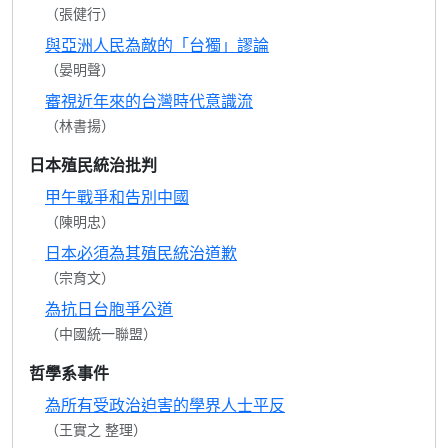
（張健行）
與亞洲人民為敵的「台獨」謬論
（晏明聲）
審視近年來的台灣時代意識流
（林書揚）
日本殖民統治批判
甲午戰爭和告別中國
（陳明忠）
日本必須為其殖民統治道歉
（宗育文）
為抗日台胞爭公道
（中國統一聯盟）
哲學系事件
為所有受政治迫害的學界人士平反
（王實之 整理）