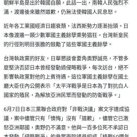
朝鮮半島是出於韓國自願，此話一出，南韓人民強烈不
滿，渡邊後來雖然道歉，仍無法使韓國人民息怒。
近年各工業國經濟日趨衰頹，法西斯勢力逐漸抬頭。日
本像渡邊一類少數軍國主義餘孽乘勢猖狂。台灣新皇民
的行徑則明目張膽的鼓勵了這些軍國主義餘孽。
台灣執政黨的好友，日華懇談會要角奧野誠亮，不管多
麼堅決否認日本曾經發動過侵略戰爭，每次訪台，絕不
影響執政黨對他的上賓待遇。這位軍國主義餘孽在國土
廳大臣任內公開表示「太平洋戰爭是日本為了對抗白人
國家的殖民，為解放亞洲民眾而發動的防衛戰爭。」
6月7日日本三黨聯合政府對「非戰決議」案文字達成協
議，案中儘管只有「懊悔」沒有「道歉」，儘管它已激
怒亞洲鄰國，奧野仍不滿意。他與一百多位死不承認日
本發動「侵略戰爭」的參眾兩院議員組成「終戰50週年