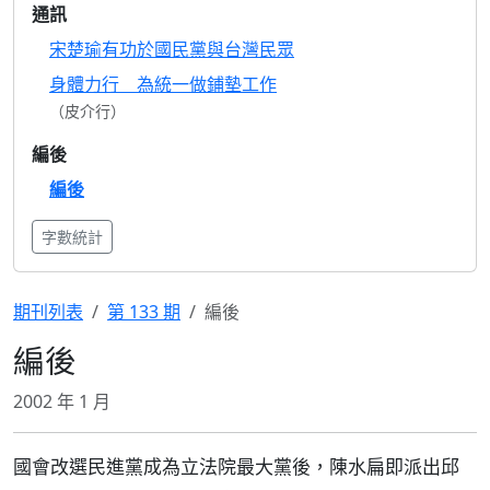
通訊
宋楚瑜有功於國民黨與台灣民眾
身體力行 為統一做鋪墊工作
（皮介行）
編後
編後
字數統計
期刊列表
第 133 期
編後
編後
2002 年 1 月
國會改選民進黨成為立法院最大黨後，陳水扁即派出邱