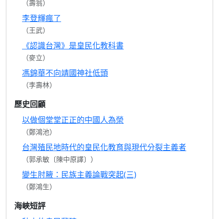
（壽翁）
李登輝瘋了
（王武）
《認識台灣》是皇民化教科書
（麥立）
馮錦華不向靖國神社低頭
（李壽林）
歷史回顧
以做個堂堂正正的中國人為榮
（鄭鴻池）
台灣殖民地時代的皇民化教育與現代分裂主義者
（郭承敏〔陳中原譯〕）
變生肘腋：民族主義論戰突起(三)
（鄭鴻生）
海峽短評