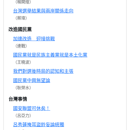
（楊開煌）
台灣選舉結果與兩岸關係走向
（蔡瑋）
改造國民黨
加速改造 迎接挑戰
（連戰）
國民黨就是民族主義黨就是本土化黨
（王曉波）
我們對選後時局的認知和主張
國民黨中興無望論
（耿榮水）
台灣事情
國安聯盟可休矣！
（呂亞力）
呂秀蓮掩耳盜鈴妄論統獨