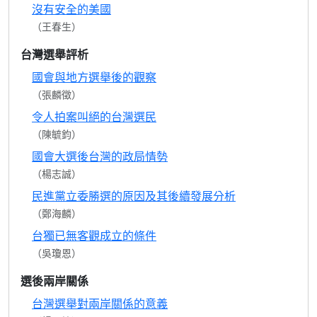
沒有安全的美國
（王春生）
台灣選舉評析
國會與地方選舉後的觀察
（張麟徵）
令人拍案叫絕的台灣選民
（陳毓鈞）
國會大選後台灣的政局情勢
（楊志誠）
民進黨立委勝選的原因及其後續發展分析
（鄭海麟）
台獨已無客觀成立的條件
（吳瓊恩）
選後兩岸關係
台灣選舉對兩岸關係的意義