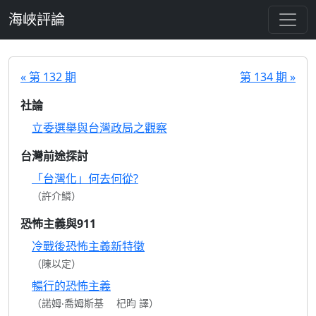
跳至主要內容
海峽評論
« 第 132 期
第 134 期 »
社論
立委選舉與台灣政局之觀察
台灣前途探討
「台灣化」何去何從?
（許介鱗）
恐怖主義與911
冷戰後恐怖主義新特徵
（陳以定）
暢行的恐怖主義
（諾姆‧喬姆斯基 杞昀 譯）