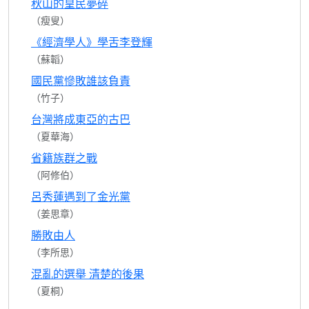
秋山的皇民夢碎
（瘦叟）
《經濟學人》學舌李登輝
（蘇韜）
國民黨慘敗誰該負責
（竹子）
台灣將成東亞的古巴
（夏華海）
省籍族群之戰
（阿修伯）
呂秀蓮遇到了金光黨
（姜思章）
勝敗由人
（李所思）
混亂的選舉 清楚的後果
（夏桐）