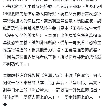
小布希的片面主義又告抬頭，片面取消ABM，對以色列
總理夏隆的恐怖活動大開綠燈，現在又要把所謂反恐軍
事行動擴大到伊拉克、索馬利亞等國家，頤指氣使，說
誰是恐怖主義誰就是恐怖主義（見本期王春生先生大作
《沒有安全的美國》）。本期刊出美國著名學者喬姆斯
基談恐怖主義，誠如喬氏所說，從某一角度看，恐怖主
義是行得通的，像其他暴力手段，主要是強者的武器，
「因為這個世界是強者說了算，所以強者製造的恐怖就
不叫恐怖了。」
本期轉載許介鱗教授《台灣史記》中論「台灣化」何去
何從一章，李登輝「本土化」其名，「皇民化」其實，
對李口頭上的「新台灣人」，許教授一針見血的指出，
往往是些「愛權力無上的人」，「愛金錢無上的人」。
◆