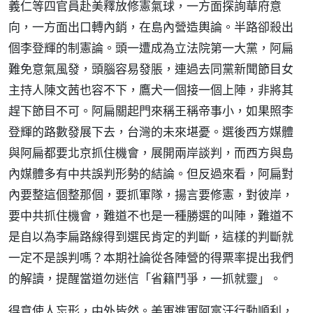
義仁等四官員赴美釋放修憲氣球，一方面探詢華府意
向，一方面出口轉內銷，在島內營造輿論。半路卻殺出
個李登輝的制憲論。頭一遭成為立法院第一大黨，阿扁
難免意氣風發，頭腦容易發脹，連過去同黨新聞節目女
主持人陳文茜也容不下，鷹犬一個接一個上陣，非將其
趕下節目不可。阿扁關起門來稱王稱帝事小，如果照李
登輝的路數發展下去，台灣的未來堪憂。選後西方媒體
與阿扁都要北京抓住機會，展開兩岸談判，而西方與島
內媒體多有中共誤判形勢的結論。但反過來看，阿扁對
內要整這個整那個，要抓軍隊，揚言要修憲，對彼岸，
要中共抓住機會，難道不也是一種勝選的叫陣，難道不
是自以為李扁路線得到選民肯定的判斷，這樣的判斷就
一定不是誤判嗎？本期社論從各陣營的得票率提出我們
的解讀，提醒當道勿迷信「省籍鬥爭，一抓就靈」。
得意使人忘形，中外皆然。美軍進軍阿富汗行動順利，