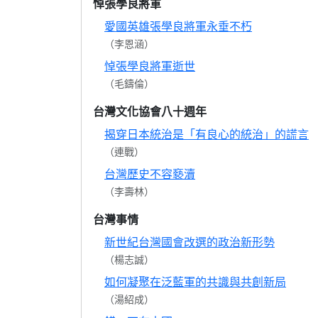
悼張學良將軍
愛國英雄張學良將軍永垂不朽
（李恩涵）
悼張學良將軍逝世
（毛鑄倫）
台灣文化協會八十週年
揭穿日本統治是「有良心的統治」的謊言
（連戰）
台灣歷史不容褻瀆
（李壽林）
台灣事情
新世紀台灣國會改選的政治新形勢
（楊志誠）
如何凝聚在泛藍軍的共識與共創新局
（湯紹成）