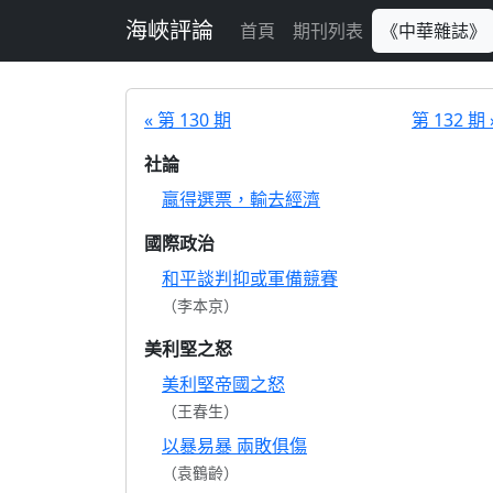
跳至主要內容
海峽評論
首頁
期刊列表
《中華雜誌》
« 第 130 期
第 132 期 
社論
贏得選票，輸去經濟
國際政治
和平談判抑或軍備競賽
（李本京）
美利堅之怒
美利堅帝國之怒
（王春生）
以暴易暴 兩敗俱傷
（袁鶴齡）