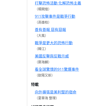
打擊恐怖活動 化解恐怖主義
（楊開煌）
911攻擊事件是戰爭行動
（高雄柏）
善有善報 惡有惡報
（大風）
戰爭是更大的恐怖行動
（韓江）
美國反擊與反戰示威
（鄭海麟）
看全球驚慄的911驚爆事件
（歐陽又新）
特載
向外擴張是美利堅的宿命
（夏華海 整理）