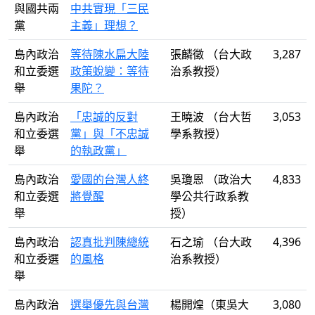
與國共兩
中共實現「三民
黨
主義」理想？
島內政治
等待陳水扁大陸
張麟徵 （台大政
3,287
和立委選
政策蛻變：等待
治系教授）
舉
果陀？
島內政治
「忠誠的反對
王曉波 （台大哲
3,053
和立委選
黨」與「不忠誠
學系教授）
舉
的執政黨」
島內政治
愛國的台灣人終
吳瓊恩 （政治大
4,833
和立委選
將覺醒
學公共行政系教
舉
授）
島內政治
認真批判陳總統
石之瑜 （台大政
4,396
和立委選
的風格
治系教授）
舉
島內政治
選舉優先與台灣
楊開煌（東吳大
3,080