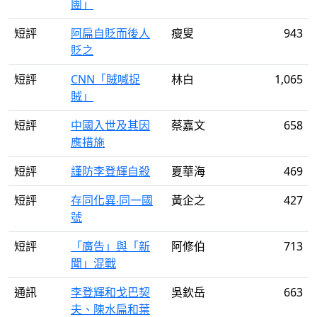
團」
短評
阿扁自貶而後人
瘦叟
943
貶之
短評
CNN「賊喊捉
林白
1,065
賊」
短評
中國入世及其因
蔡嘉文
658
應措施
短評
謹防李登輝自殺
夏華海
469
短評
存同化異‧同一國
黃企之
427
號
短評
「廣告」與「新
阿修伯
713
聞」混戰
通訊
李登輝和戈巴契
吳欽岳
663
夫、陳水扁和葉