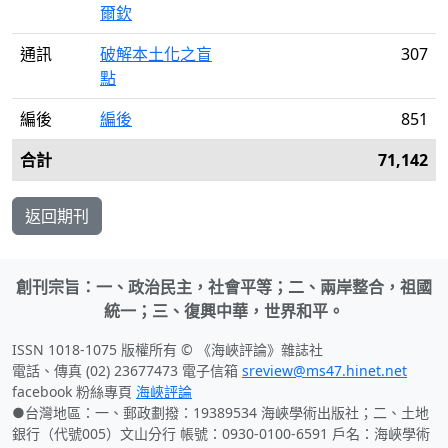
爾欽
通訊
破解本土化之盲
307
點
編後
編後
851
合計
71,142
返回期刊
創刊宗旨：一、政治民主，社會平等；二、兩岸整合，祖國
統一；三、復興中華，世界和平。
ISSN 1018-1075 版權所有 © 《海峽評論》雜誌社
電話、傳真 (02) 23677473 電子信箱
sreview@ms47.hinet.net
facebook 粉絲專頁
海峽評論
●台灣地區：一、郵政劃撥：19389534 海峽學術出版社；二、土地
銀行（代號005）文山分行 帳號：0930-0100-6591 戶名：海峽學術