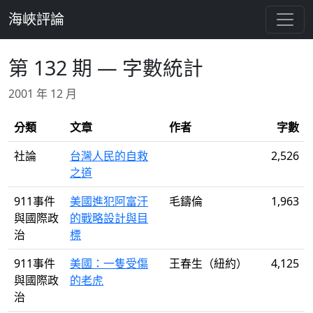
跳至主要內容
海峽評論
第 132 期 — 字數統計
2001 年 12 月
分類
文章
作者
字數
社論
台灣人民的自救
2,526
之道
911事件
美國進犯阿富汗
毛鑄倫
1,963
與國際政
的戰略設計與目
治
標
911事件
美國：一隻受傷
王春生（紐約）
4,125
與國際政
的老虎
治