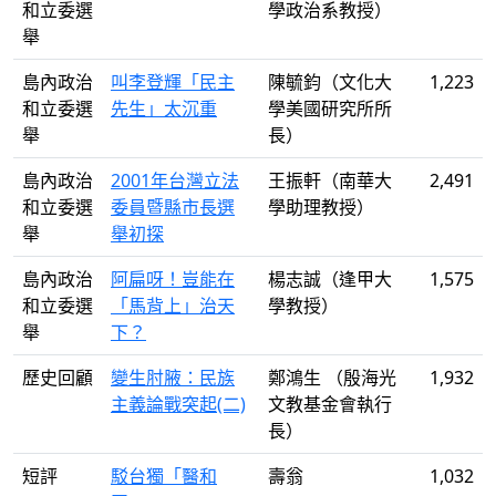
和立委選
學政治系教授）
舉
島內政治
叫李登輝「民主
陳毓鈞（文化大
1,223
和立委選
先生」太沉重
學美國研究所所
舉
長）
島內政治
2001年台灣立法
王振軒（南華大
2,491
和立委選
委員暨縣市長選
學助理教授）
舉
舉初探
島內政治
阿扁呀！豈能在
楊志誠（逢甲大
1,575
和立委選
「馬背上」治天
學教授）
舉
下？
歷史回顧
變生肘腋：民族
鄭鴻生 （殷海光
1,932
主義論戰突起(二)
文教基金會執行
長）
短評
駁台獨「醫和
壽翁
1,032