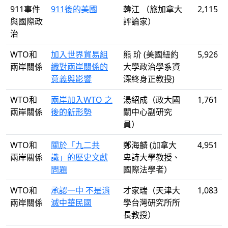
911事件
911後的美國
韓江 （旅加拿大
2,115
與國際政
評論家）
治
WTO和
加入世界貿易組
熊 玠 (美國紐約
5,926
兩岸關係
織對兩岸關係的
大學政治學系資
意義與影響
深終身正教授)
WTO和
兩岸加入WTO 之
湯紹成（政大國
1,761
兩岸關係
後的新形勢
關中心副研究
員）
WTO和
關於「九二共
鄭海麟 (加拿大
4,951
兩岸關係
識」的歷史文獻
卑詩大學教授、
問題
國際法學者）
WTO和
承認一中 不是消
才家瑞（天津大
1,083
兩岸關係
滅中華民國
學台灣研究所所
長教授）