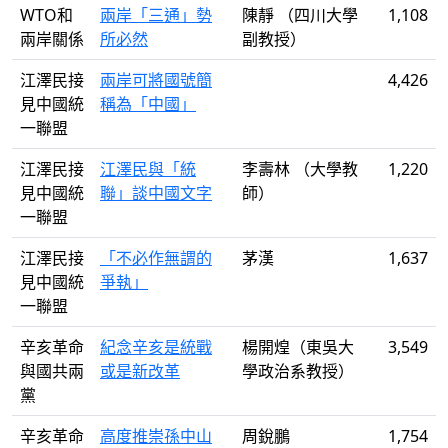
WTO和
兩岸「三通」勢
陳靜 （四川大學
1,108
兩岸關係
所必然
副教授）
江澤民接
兩岸可將國號簡
4,426
見中國統
稱為「中國」
一聯盟
江澤民接
江澤民與「統
李壽林 （大學教
1,220
見中國統
聯」談中國文字
師）
一聯盟
江澤民接
「不必作無謂的
茅漢
1,637
見中國統
爭執」
一聯盟
辛亥革命
紀念辛亥是統戰
楊開煌（東吳大
3,549
與國共兩
或是新改革
學政治系教授）
黨
辛亥革命
高度推崇孫中山
周銳鵬
1,754