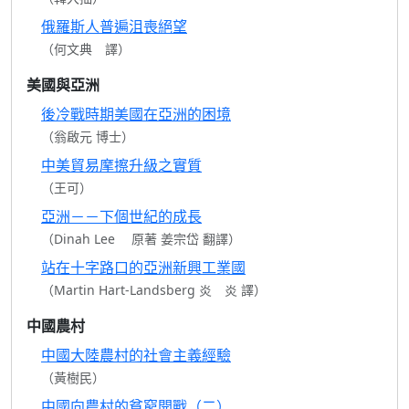
俄羅斯人普遍沮喪絕望
（何文典 譯）
美國與亞洲
後冷戰時期美國在亞洲的困境
（翁啟元 博士）
中美貿易摩擦升級之實質
（王可）
亞洲－－下個世紀的成長
（Dinah Lee 原著 姜宗岱 翻譯）
站在十字路口的亞洲新興工業國
（Martin Hart-Landsberg 炎 炎 譯）
中國農村
中國大陸農村的社會主義經驗
（黃樹民）
中國向農村的貧窮開戰（二）