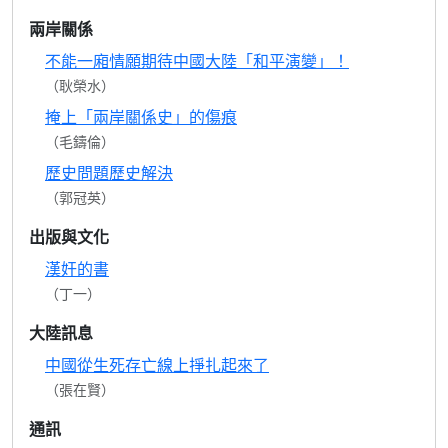
兩岸關係
不能一廂情願期待中國大陸「和平演變」！
（耿榮水）
掩上「兩岸關係史」的傷痕
（毛鑄倫）
歷史問題歷史解決
（郭冠英）
出版與文化
漢奸的書
（丁一）
大陸訊息
中國從生死存亡線上掙扎起來了
（張在賢）
通訊