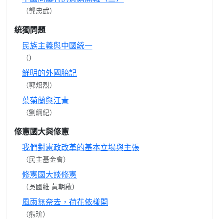
（龔忠武）
統獨問題
民族主義與中國統一
（）
鮮明的外國胎記
（郭炤烈）
葉菊蘭與江青
（劉綱紀）
修憲國大與修憲
我們對憲政改革的基本立場與主張
（民主基金會）
修憲國大談修憲
（吳國維 黃朝啟）
風雨無奈去，荷花依樣開
（熊玠）