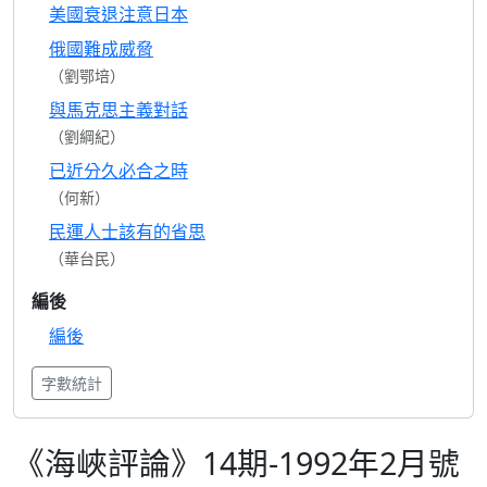
美國衰退注意日本
俄國難成威脅
（劉鄂培）
與馬克思主義對話
（劉綱紀）
已近分久必合之時
（何新）
民運人士該有的省思
（華台民）
編後
編後
字數統計
《海峽評論》14期-1992年2月號