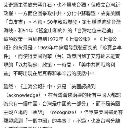
艾奇遜主張放棄蔣介石，也不贊成台獨，但成立台灣新
政權，一方面企圖爭取中共，分化中蘇聯盟，故有美國
「白皮書」。不意，50年韓戰爆發，第七艦隊進駐台灣
海峽，和51年《舊金山和約》的「台灣地位未定論」。
這項政策一直維持到1972年《上海公報》。《上海公
報》的背景是，1969年中蘇爆發武裝衝突的「珍寶島事
件」，而使得美國對華（台）政策回到了艾奇遜未能實
現的「以共製蘇」政策，一時間，「美中共同戰略利
益」不時出現在尼克森和季辛吉的談話中。
雖然，《上海公報》中，只是「美國認識到
（acknowledge），在台灣海峽兩邊的所有中國人都認
為只有一個中國，台灣是中國的一部分」，而不是美國
主觀立場的「承認」（recognize），但畢竟美國還是客
觀認識到「一個中國」的事實了，不過，也為台灣分離