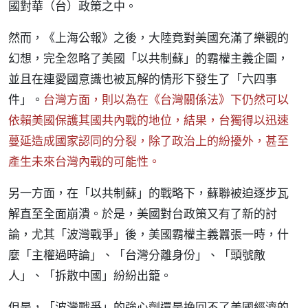
國對華（台）政策之中。
然而，《上海公報》之後，大陸竟對美國充滿了樂觀的
幻想，完全忽略了美國「以共制蘇」的霸權主義企圖，
並且在連愛國意識也被瓦解的情形下發生了「六四事
件」。
台灣方面，則以為在《台灣關係法》下仍然可以
依賴美國保護其國共內戰的地位，結果，台獨得以迅速
蔓延造成國家認同的分裂，除了政治上的紛擾外，甚至
產生未來台灣內戰的可能性。
另一方面，在「以共制蘇」的戰略下，蘇聯被迫逐步瓦
解直至全面崩潰。於是，美國對台政策又有了新的討
論，尤其「波灣戰爭」後，美國霸權主義囂張一時，什
麼「主權過時論」、「台灣分離身份」、「頭號敵
人」、「拆散中國」紛紛出籠。
但是，「波灣戰爭」的強心劑還是挽回不了美國經濟的