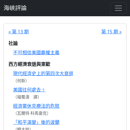
跳至主要內容
海峽評論
« 第 13 期
第 15 期 »
社論
不可相信美國霸權主義
西方經濟衰退與東歐
現代經濟史上的第四次大衰退
（何新）
美國往何處去﹖
（福蜀濤 譯）
經濟電休克療法的危險
（瓦爾特‧科馬雷克）
「和平演變」後的波蘭
（韓大拙）