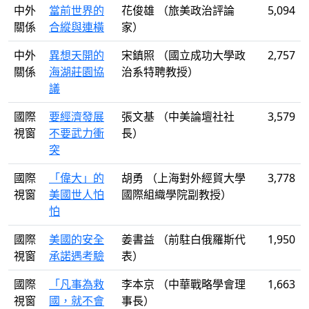
中外
當前世界的
花俊雄 （旅美政治評論
5,094
關係
合縱與連橫
家）
中外
異想天開的
宋鎮照 （國立成功大學政
2,757
關係
海湖莊園協
治系特聘教授）
議
國際
要經濟發展
張文基 （中美論壇社社
3,579
視窗
不要武力衝
長）
突
國際
「偉大」的
胡勇 （上海對外經貿大學
3,778
視窗
美國世人怕
國際組織學院副教授）
怕
國際
美國的安全
姜書益 （前駐白俄羅斯代
1,950
視窗
承諾遇考驗
表）
國際
「凡事為救
李本京 （中華戰略學會理
1,663
視窗
國，就不會
事長）