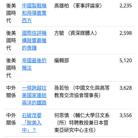
後美
中國製戰機
高雄柏 （軍事評論家）
2,235
國時
和飛彈震驚
代
西方
後美
國際信評機
方毓 （資深媒體人）
2,598
國時
構敲響霸權
代
的喪鐘
後美
帝國最後的
編輯部
5,120
國時
賭注
代
中外
一條跨越拉
孫若怡 （中國文化與高等
3,628
關係
美國家連結
教育交流協會理事長）
兩洋的鐵路
中外
石破茂要
何思慎 （輔仁大學日文系
3,556
關係
「脫美入
〔所〕特聘教授兼日本暨
中」？
東亞研究中心主任）