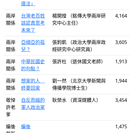
違法」
兩岸
台灣老百姓
楊開煌 （銘傳大學兩岸研
4,164
關係
該認真思考
究中心主任）
未來了
兩岸
亞細亞的孤
張鈞凱 （政治大學兩岸政
3,605
關係
兒？
經研究中心研究員）
兩岸
中華民國史
張許杜 （退休國文老師）
1,913
關係
的句點？
兩岸
想家的人
劉一然 （北京大學新聞與
1,944
關係
終要回家
傳播學院博士生）
敬悼
自反而縮的
耿榮水 （資深媒體人）
3,454
許老
軍人政治家
爹
編後
編後
1,475