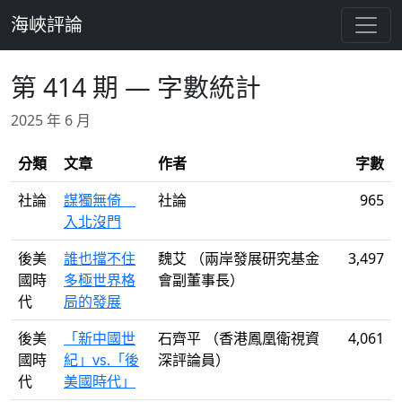
跳至主要內容
海峽評論
第 414 期 — 字數統計
2025 年 6 月
分類
文章
作者
字數
社論
謀獨無倚
社論
965
入北沒門
後美
誰也擋不住
魏艾 （兩岸發展研究基金
3,497
國時
多極世界格
會副董事長）
代
局的發展
後美
「新中國世
石齊平 （香港鳳凰衛視資
4,061
國時
紀」vs.「後
深評論員）
代
美國時代」