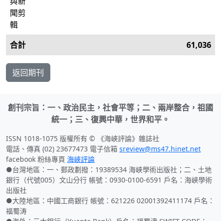
與新
聞剪
輯
合計
61,036
返回期刊
創刊宗旨：一、政治民主，社會平等；二、兩岸整合，祖國
統一；三、復興中華，世界和平。
ISSN 1018-1075 版權所有 © 《海峽評論》雜誌社
電話、傳真 (02) 23677473 電子信箱
sreview@ms47.hinet.net
facebook 粉絲專頁
海峽評論
●台灣地區：一、郵政劃撥：19389534 海峽學術出版社；二、土地
銀行（代號005）文山分行 帳號：0930-0100-6591 戶名：海峽學術
出版社
●大陸地區：中國工商銀行 帳號：621226 02001392411174 戶名：
福蜀涛