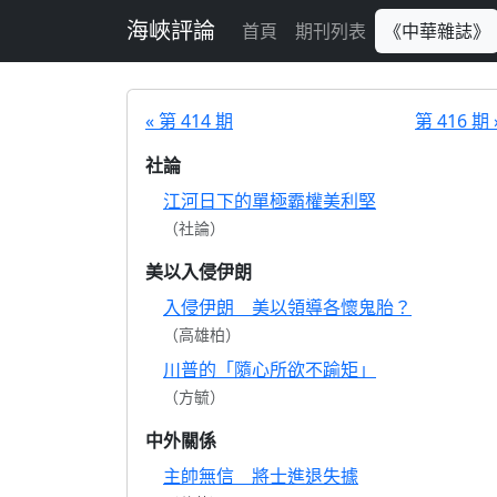
跳至主要內容
海峽評論
首頁
期刊列表
《中華雜誌》
« 第 414 期
第 416 期 
社論
江河日下的單極霸權美利堅
（社論）
美以入侵伊朗
入侵伊朗 美以領導各懷鬼胎？
（高雄柏）
川普的「隨心所欲不踰矩」
（方毓）
中外關係
主帥無信 將士進退失據