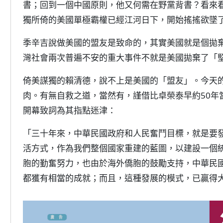
書；回到一個中國原則，他又何需在野黨背書？看來
獨所倚的美國單極霸權已經江河日下，開始搖搖欲墜
季辛吉說做美國的盟友是致命的，其實美國就是個拋
灣社會兩次普遍不安的重大事件不就是美國拋棄了「
倚美謀獨的賴清德，說不上是美國的「盟友」。今天
肉。有無自救之道，當然有，謹借比卓榮泰早約50年
開幕致詞為其指點迷津：
「三十年來，中華民國政府和人民奮鬥目標，就是要
活方式，作為我們整個國家重建的藍圖，以建設一個
胞的勤奮努力，也由於海外僑胞的鼓勵支持，中華民
都獲有相當的成就；而且，這種發展的模式，已贏得