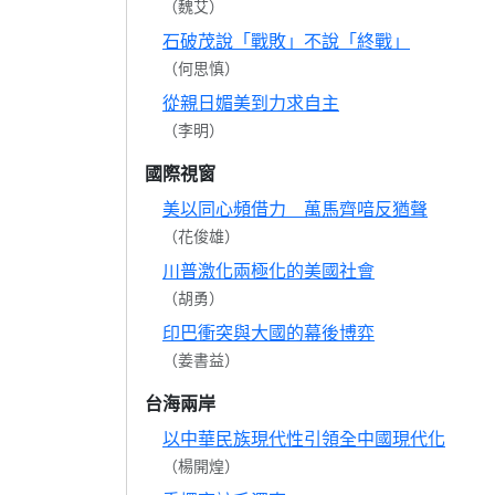
（魏艾）
石破茂說「戰敗」不說「終戰」
（何思慎）
從親日媚美到力求自主
（李明）
國際視窗
美以同心頻借力 萬馬齊喑反猶聲
（花俊雄）
川普激化兩極化的美國社會
（胡勇）
印巴衝突與大國的幕後博弈
（姜書益）
台海兩岸
以中華民族現代性引領全中國現代化
（楊開煌）