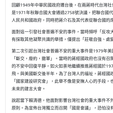
回顧1949年中華民國政府遷台後，在兩蔣時代台灣
是1971年秋聯合國大會通過2758號決議，把聯合
人民共和國政府，同時把蔣介石及其代表從聯合國的
面對這一引發社會普遍不安的事件，當時頻呼「反攻
有採取其他凝聚共識的舉措，僅提出「莊敬自強、處
第二次引起台灣社會普遍不安的重大事件是1979年
「斷交，廢約，撤軍」。當時的蔣經國政府也沒有召
的不安中回復平靜，如火如荼地繼續推進蔣經國於19
飛。與美國斷交後半年，為了台灣人的福祉，蔣經國
「國家建設研究會」，此舉不像是安撫人心的手段，
未來的建言大會。
說起當下賴清德，他面對影響台灣社會的重大事件不
原則。為宣佈台灣獨立而召開「國是會議」，恐怕沒