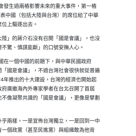
社會發生過兩樁影響未來的重大事件，第一樁
國代表中國（包括大陸與台灣）的席位給了中華
席位上驅逐出去。
大陸」的蔣介石沒有召開「國是會議」，也沒
變不驚、慎謀能斷」的口號安撫人心。
美國在一個中國的前題下，與中華民國政府
開「國是會議」，不過台灣社會很快就從普遍
74年推出的十大建設，台灣的經濟也開始起
政府廣邀海內外專家學者在台北召開了首屆
也不像凝聚共識的「國是會議」，更像是擘劃
外乎兩樣，一是宣佈台灣獨立，一是回到一中
有一個政黨（甚至民進黨）與組織敢為他背