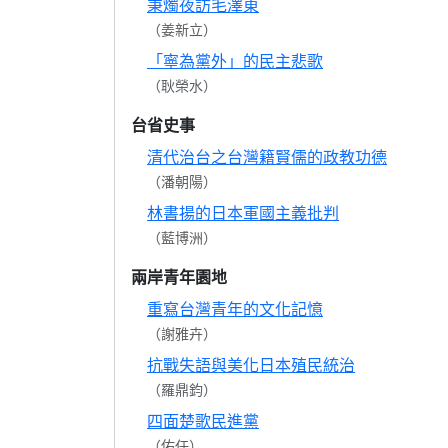
秉燭夜訪毛澤東
（姜新立）
「寧為黨外」的民主悲歌
（耿榮水）
台省史事
清代治台之台灣籍賢儒的政教功德
（潘朝陽）
林書揚的日本軍國主義批判
（藍博洲）
兩岸青年園地
重寫台灣青年的文化記憶
（謝雅卉）
抗戰失語與美化日本殖民統治
（羅鼎鈞）
四面楚歌民進黨
（佑任）